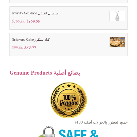
Infinity Necklace سنسال انفينتي
$
199.00
Original
$
169.00
Current
price
price
was:
is:
$199.00.
$169.00.
Snickers Cake كيك سنكرز
$
99.00
Original
$
89.00
Current
price
price
was:
is:
$99.00.
$89.00.
Genuine Products بضائع أصلية
جميع العطور والجوالات أصلية 100%