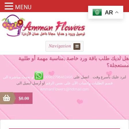
MENU
AR
Navigation
هل لديك طلب باقة ورد خاصة ,مناسبة مهمة أو طلبية
مستعجلة؟
لنرد عليك بأسرع وقت... اتصل على
00962796462495
او تحدث مباشرة الى
قسم الطلبات واتساب الآن على نفس الرقم
او أرسل ايميل الى
AmmanFlowers@hotmail.com
$
0.00