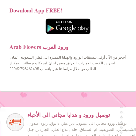
Download App FREE!
Arab Flowers ورود العرب
أحجز من الآن أرقى تنسيقات الورود والهدايا المميزة الى قطر, السعودية, عمان,
البحرين, الكويت, الامارات, العراق, مصر, لبنان, امريكا و بريطانيا… يمكنك
الطلب من خلال مراسلتنا عبر واتساب 00962796462495
توصيل ورود و هدايا مجاني الى الأحباء
توصيل ورود مجاني الى عبدون, دير غبار, دابوق, ربوه عبدون,
الشميساني, الصويفية, ام السماق, خلدا, تلاع العلي, الجاردنز, جبل
لحسين, ضاحية الرشيد, الجبيهه, شفا بدران, ابو نصير. توصيل ورود