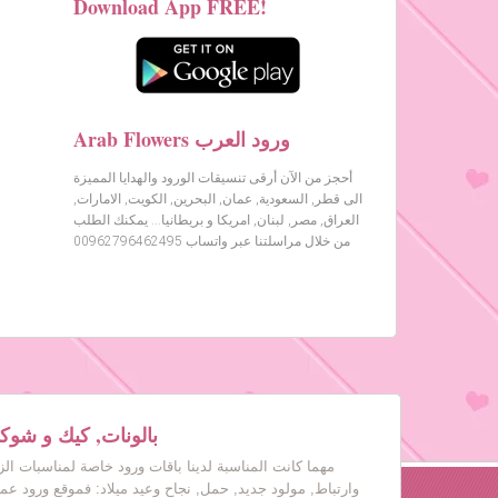
Download App FREE!
Arab Flowers ورود العرب
أحجز من الآن أرقى تنسيقات الورود والهدايا المميزة
الى قطر, السعودية, عمان, البحرين, الكويت, الامارات,
العراق, مصر, لبنان, امريكا و بريطانيا… يمكنك الطلب
من خلال مراسلتنا عبر واتساب 00962796462495
بالونات, كيك و شوكول
مهما كانت المناسبة لدينا باقات ورود خاصة لمناسبات ال
وارتباط, مولود جديد, حمل, نجاح وعيد ميلاد: فموقع ورود عم