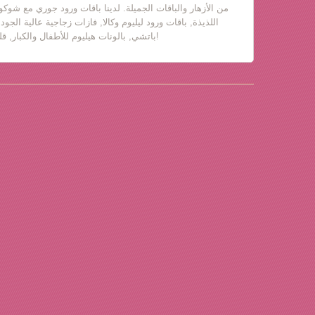
من الأزهار والباقات الجميلة. لدينا باقات ورود جوري مع شوكول
اللذيذة, باقات ورود ليليوم وكالا, فازات زجاجية عالية الجود
باتشي, بالونات هيليوم للأطفال والكبار, قلب حب, دباديب مع ورود!