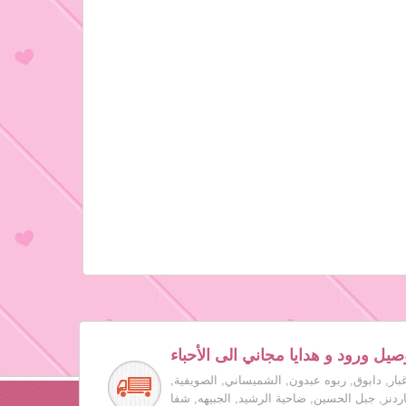
صيل ورود و هدايا مجاني الى الأحباء
بار, دابوق, ربوه عبدون, الشميساني, الصويفية,
جاردنز, جبل الحسين, ضاحية الرشيد, الجبيهه, شفا