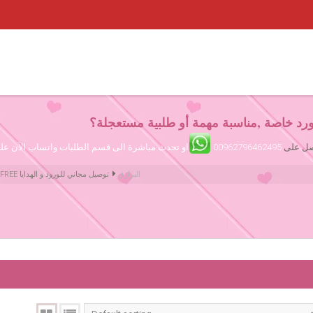
رد خاصة ,مناسبة مهمة أو طلبية مستعجلة؟
تصل على
00962796462495
او تحدث مباشرة الى قسم الطلبات واتساب الآن ع
البرازق
Amman Jordan Flowers ورود عمّان الأردن | We deliver Flowers & Gifts FREE توصيل مجاني للورود و الهدايا