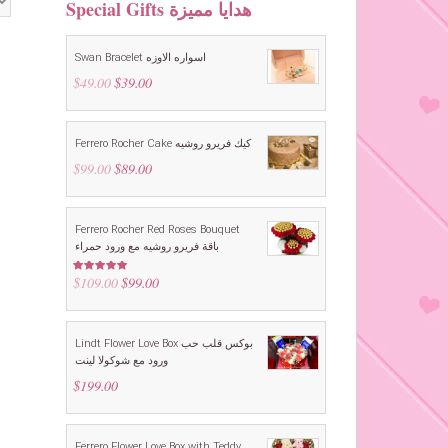
Special Gifts هدايا مميزة
Swan Bracelet اسواره الاوزه
$
49.00
Original
$
39.00
Current
price
price
was:
is:
$49.00.
$39.00.
Ferrero Rocher Cake كيك فريرو روشيه
$
99.00
Original
$
89.00
Current
price
price
was:
is:
$99.00.
$89.00.
Ferrero Rocher Red Roses Bouquet
باقة فريرو روشيه مع ورود حمراء
$
109.00
Original
$
99.00
Current
Rated
5.00
out of 5
price
price
was:
is:
$109.00.
$99.00.
Lindt Flower Love Box بوكس قلب حب
ورود مع شوكولا لينت
$
199.00
Ferrero Flower Love Box with Teddy