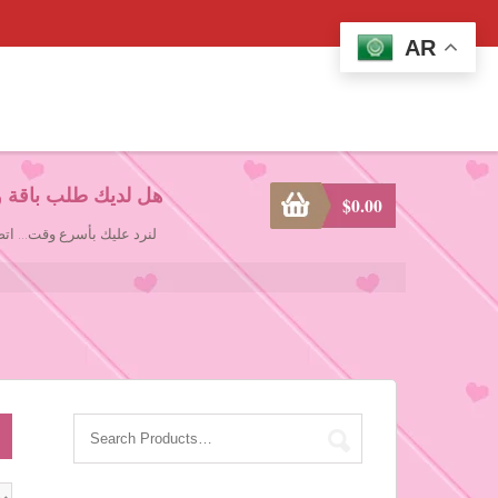
AR
هل لديك طلب باقة و
$
0.00
لنرد عليك بأسرع وقت... ا