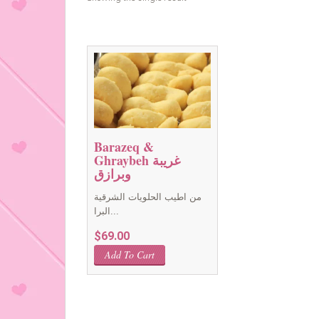
Barazeq &
Ghraybeh غريبة
وبرازق
من اطيب الحلويات الشرقية
البرا...
$
69.00
Add To Cart