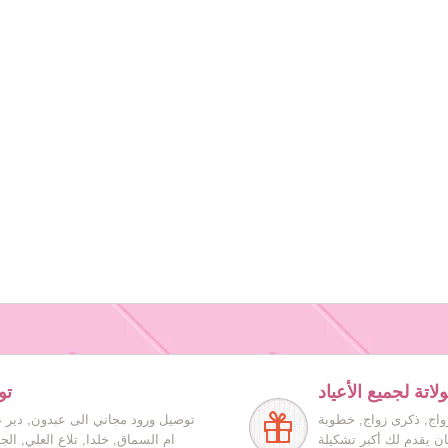
اتة لجميع الأعياد
تو
زواج, ذكرى زواج, خطوبة
توصيل ورود مجاني الى عبدون, دير غ
ان يقدم لك أكبر تشكيلة
ام السماق, خلدا, تلاع العلي, ال