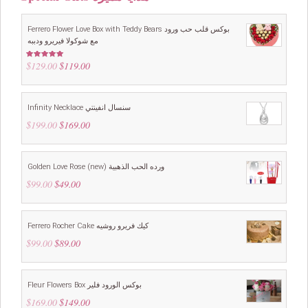
Ferrero Flower Love Box with Teddy Bears بوكس قلب حب ورود
مع شوكولا فيريرو ودببه
$
129.00
Original
$
119.00
Current
Rated
5.00
out of 5
price
price
was:
is:
$129.00.
$119.00.
Infinity Necklace سنسال انفينتي
$
199.00
Original
$
169.00
Current
price
price
was:
is:
$199.00.
$169.00.
Golden Love Rose (new) ورده الحب الذهبية
$
99.00
Original
$
49.00
Current
price
price
was:
is:
$99.00.
$49.00.
Ferrero Rocher Cake كيك فريرو روشيه
$
99.00
Original
$
89.00
Current
price
price
was:
is:
$99.00.
$89.00.
Fleur Flowers Box بوكس الورود فلير
$
169.00
Original
$
149.00
Current