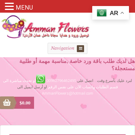
MENU
AR
Navigation
هل لديك طلب باقة ورد خاصة ,مناسبة مهمة أو طلبية
مستعجلة؟
لنرد عليك بأسرع وقت... اتصل على
00962796462495
او تحدث مباشرة الى
قسم الطلبات واتساب الآن على نفس الرقم
او أرسل ايميل الى
AmmanFlowers@hotmail.com
$
0.00