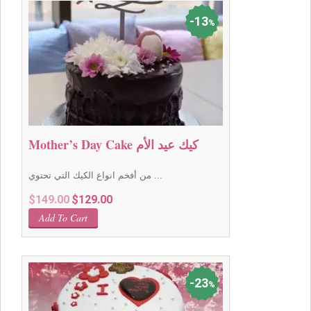
13
%
Mother’s Day Cake كيك عيد الأم
من أفخم انواع الكيك التي تحتوي ...
Original
Current
$
149.00
$
129.00
price
price
Add To Cart
was:
is:
$149.00.
$129.00.
23
%