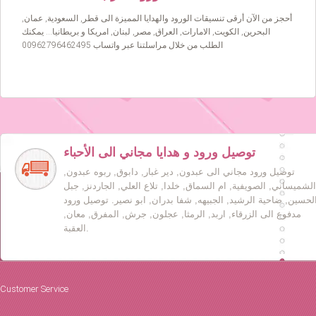
أحجز من الآن أرقى تنسيقات الورود والهدايا المميزة الى قطر, السعودية, عمان,
البحرين, الكويت, الامارات, العراق, مصر, لبنان, امريكا و بريطانيا… يمكنك
الطلب من خلال مراسلتنا عبر واتساب 00962796462495
توصيل ورود و هدايا مجاني الى الأحباء
توصيل ورود مجاني الى عبدون, دير غبار, دابوق, ربوه عبدون,
الشميساني, الصويفية, ام السماق, خلدا, تلاع العلي, الجاردنز, جبل
لحسين, ضاحية الرشيد, الجبيهه, شفا بدران, ابو نصير. توصيل ورود
مدفوع الى الزرقاء, اربد, الرمثا, عجلون, جرش, المفرق, معان,
العقبة.
Customer Service