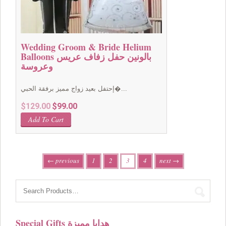
Wedding Groom & Bride Helium
Balloons بالونين حفل زفاف عريس
وعروسة
إحتفل بعيد زواج مميز برفقة الحبي�...
Original
Current
$
129.00
$
99.00
price
price
Add To Cart
was:
is:
$129.00.
$99.00.
← previous
1
2
3
4
next →
Special Gifts هدايا مميزة