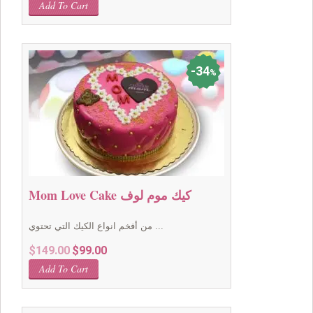
Add To Cart
was:
is:
$49.00.
$39.00.
34
%
Mom Love Cake كيك موم لوف
من أفخم انواع الكيك التي تحتوي ...
Original
Current
$
149.00
$
99.00
price
price
Add To Cart
was:
is:
$149.00.
$99.00.