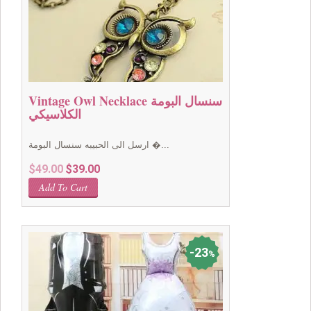
Vintage Owl Necklace سنسال البومة
الكلاسيكي
ارسل الى الحبيبه سنسال البومة �...
Original
Current
$
49.00
$
39.00
price
price
Add To Cart
was:
is:
$49.00.
$39.00.
23
%