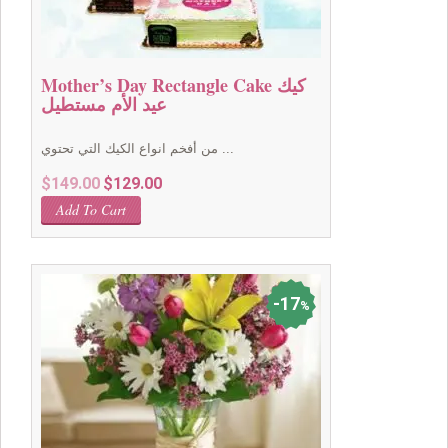
Mother’s Day Rectangle Cake كيك
عيد الأم مستطيل
من أفخم انواع الكيك التي تحتوي ...
Original
Current
$
149.00
$
129.00
price
price
Add To Cart
was:
is:
$149.00.
$129.00.
17
%