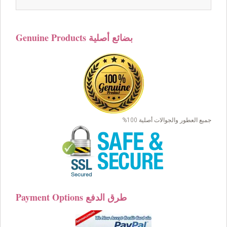
price
price
was:
is:
$169.00.
$149.00.
Genuine Products بضائع أصلية
جميع العطور والجوالات أصلية 100%
Payment Options طرق الدفع