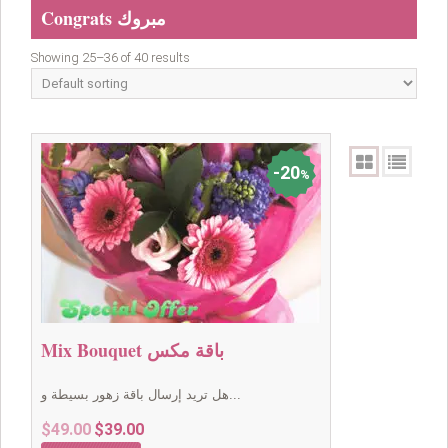
Congrats مبروك
Showing 25–36 of 40 results
20
%
Mix Bouquet باقة مكس
هل تريد إرسال باقة زهور بسيطة و...
Original
Current
$
49.00
$
39.00
price
price