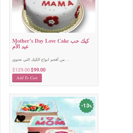
Mother’s Day Love Cake كيك حب
عيد الأم
من أفخم انواع الكيك التي تحتوي ...
Original
Current
$
129.00
$
99.00
price
price
Add To Cart
was:
is:
$129.00.
$99.00.
13
%