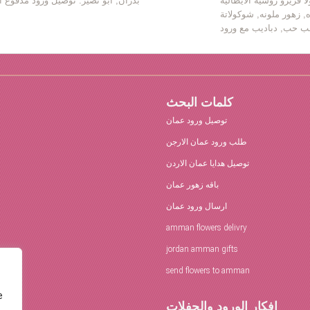
ا فريرو روشية الايطالية
بدران, ابو نصير. توصيل ورود مدفوع ا
ه, زهور ملونه, شوكولاتة
كلمات البحث
توصيل ورود عمان
طلب ورود عمان الارجن
توصيل هدايا عمان الاردن
باقه زهور عمان
ارسال ورود عمان
amman flowers delivry
jordan amman gifts
send flowers to amman
e
افكار الورود والحفلات