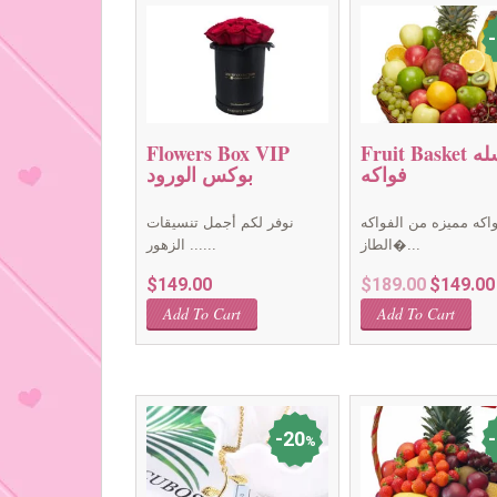
Fruit Basket سله
Flowers Box VIP
فواكه
بوكس الورود
اكه مميزه من الفواكه
نوفر لكم أجمل تنسيقات
الطاز�...
الزهور ......
Original
$
149.00
$
189.00
$
149.00
price
Add To Cart
Add To Cart
was:
$189.00.
20
%