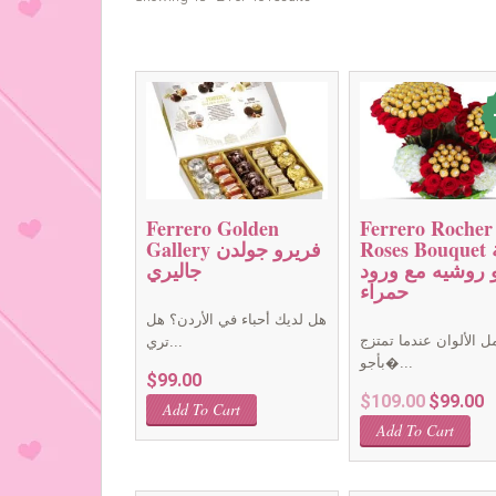
Ferrero Golden
Ferrero Rocher
Roses Bouquet باقة
Gallery فريرو جولدن
 روشيه مع ورود
جاليري
حمراء
هل لديك أحباء في الأردن؟ هل
ل الألوان عندما تمتزج
تري...
بأجو�...
$
99.00
Original
Cu
$
109.00
$
99.00
Add To Cart
price
pr
Add To Cart
was:
is
$109.00.
$9