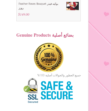
$109.00.
$99.00.
Feather Roses Bouquet بوكيه فيذر
روزز
$
149.00
Genuine Products بضائع أصلية
جميع العطور والجوالات أصلية 100%