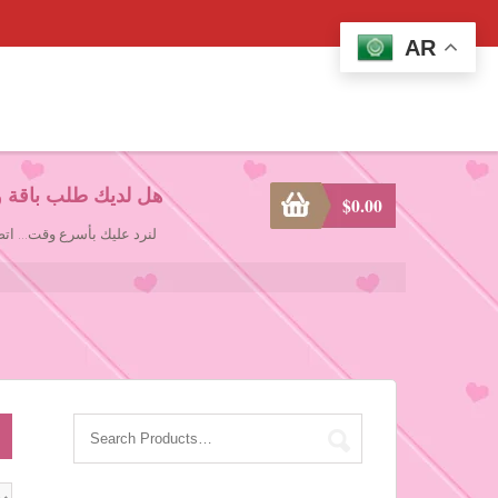
AR
هل لديك طلب باقة و
$
0.00
لنرد عليك بأسرع وقت... ا