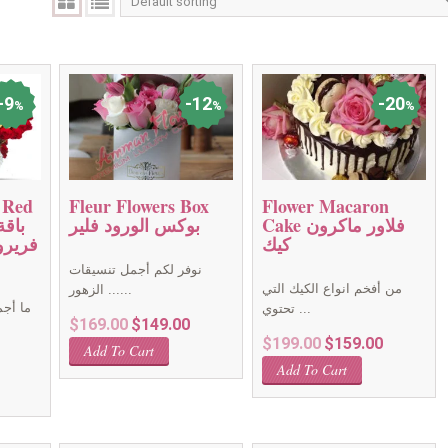
9
12
20
%
%
%
 Red
Fleur Flowers Box
Flower Macaron
Cake فلاور ماكرون
بوكس الورود فلير
كيك
فريرو
نوفر لكم أجمل تنسيقات
من أفخم انواع الكيك التي
الزهور ......
ما أجم
تحتوي ...
Original
Current
$
169.00
$
149.00
Original
Current
$
199.00
$
159.00
price
price
Add To Cart
rrent
price
price
was:
is:
Add To Cart
ice
was:
is:
$169.00.
$149.00.
:
$199.00.
$159.00.
9.00.