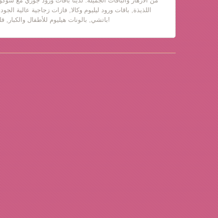
من الأزهار والباقات الجميلة. لدينا باقات ورود جوري مع شوكول
اللذيذة, باقات ورود ليليوم وكالا, فازات زجاجية عالية الجود
باتشي, بالونات هيليوم للأطفال والكبار, قلب حب, دباديب مع ورود!