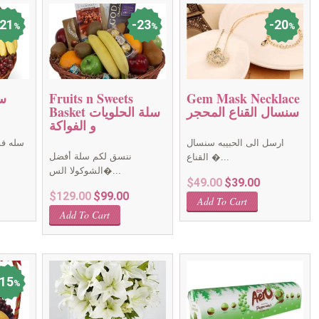
21
23
20
%
%
%
Fruits n Sweets
Gem Mask Necklace
سنسال القناع المحجر
Basket سلة الحلويات
و الفواكة
ارسل الى الحبيبه سنسال
سله فو
ننسق لكم سلة أفضل
القناع �...
الشوكولا الس�...
Current
Original
Current
$
49.00
$
39.00
Original
Current
$
129.00
$
99.00
price
price
price
Add To Cart
price
price
is:
was:
is:
Add To Cart
was:
is:
$149.00.
$49.00.
$39.00.
$129.00.
$99.00.
15
%