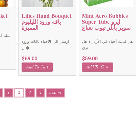
ket
Lilies Hand Bouquet
Mint Aero Bubbles
Super Tube ايرو
باقة ورود الليليوم
سوبر بابلز تيوب نعناع
المميزة
سله فو
هل لديك أحباء في الأردن؟ هل
ارسل الى الأحباء باقات ورود
تري...
ال�...
Current
$
69.00
$
59.00
price
is:
Add To Cart
Add To Cart
$169.00.
1
2
3
4
next →