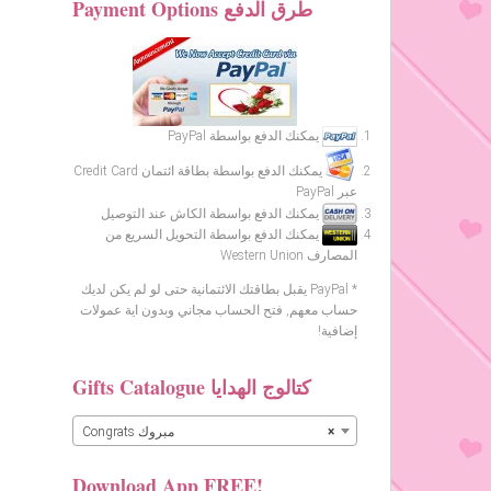
Payment Options طرق الدفع
يمكنك الدفع بواسطة PayPal
يمكنك الدفع بواسطة بطاقة ائتمان Credit Card
عبر PayPal
يمكنك الدفع بواسطة الكاش عند التوصيل
يمكنك الدفع بواسطة التحويل السريع من
المصارف Western Union
* PayPal يقبل بطاقتك الائتمانية حتى لو لم يكن لديك
حساب معهم, فتح الحساب مجاني وبدون اية عمولات
إضافية!
Gifts Catalogue كتالوج الهدايا
×
Congrats مبروك
Download App FREE!