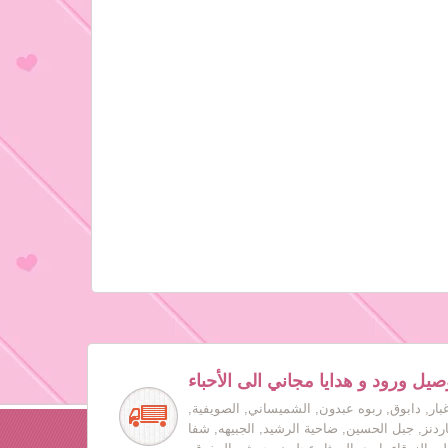
صيل ورود و هدايا مجاني الى الأحباء
بار, دابوق, ربوه عبدون, الشميساني, الصويفية,
جاردنز, جبل الحسين, ضاحية الرشيد, الجبيهه, شفا