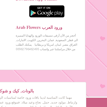
Arab Flowers ورود العرب
أحجز من الآن أرقى تنسيقات الورود والهدايا المميزة
الى قطر, السعودية, عمان, البحرين, الكويت, الامارات,
العراق, مصر, لبنان, امريكا و بريطانيا… يمكنك الطلب
من خلال مراسلتنا عبر واتساب 00962796462495
بالونات, كيك و شوكول
مهما كانت المناسبة لدينا باقات ورود خاصة لمناسبات ال
وارتباط, مولود جديد, حمل, نجاح وعيد ميلاد: فموقع ورود عم