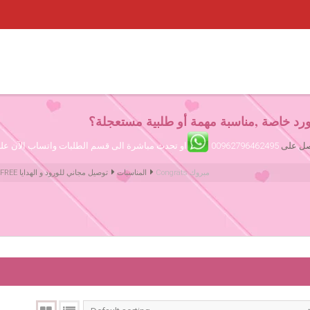
رد خاصة ,مناسبة مهمة أو طلبية مستعجلة؟
تصل على
00962796462495
او تحدث مباشرة الى قسم الطلبات واتساب الآن ع
Congrats مبروك
المناسبات
Amman Jordan Flowers ورود عمّان الأردن | We deliver Flowers & Gifts FREE توصيل مجاني للورود و الهدايا