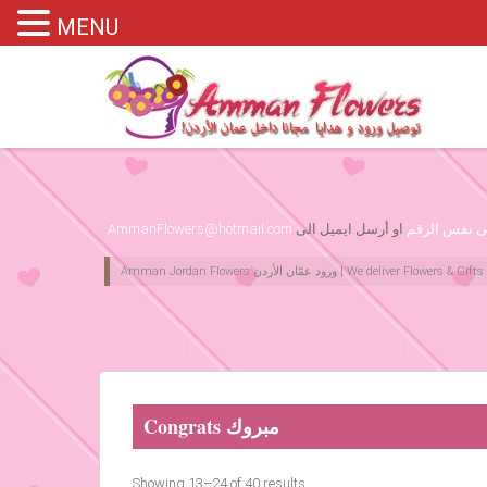
MENU
Please assign primary menu in wp-admin->Appearance->Menus
لى نفس الرقم
او أرسل ايميل الى
AmmanFlowers@hotmail.com
Congrats مبروك
Showing 13–24 of 40 results