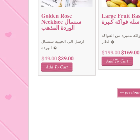
Golden Rose
Large Fruit Bas
سله فواكه كبيرة
Necklace سنسال
الوردة المذهب
اكه مميزه من الفواكه
ارسل الى الحبيبه سنسال
الطاز�...
الوردة �...
Original
$
199.00
$
169.00
Original
Current
$
49.00
$
39.00
price
Add To Cart
price
price
was:
Add To Cart
was:
is:
$199.00.
$49.00.
$39.00.
← previous