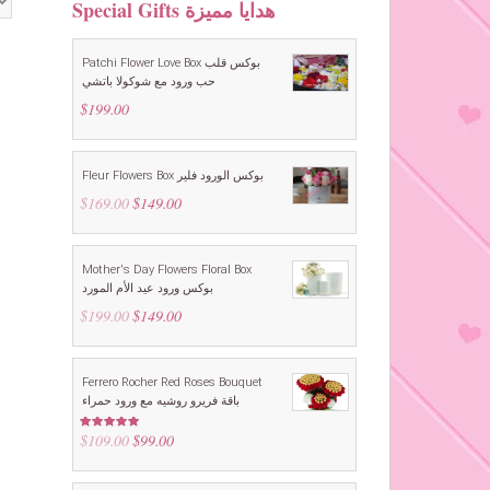
Special Gifts هدايا مميزة
Patchi Flower Love Box بوكس قلب
حب ورود مع شوكولا باتشي
$
199.00
Fleur Flowers Box بوكس الورود فلير
$
169.00
Original
$
149.00
Current
price
price
was:
is:
$169.00.
$149.00.
Mother's Day Flowers Floral Box
بوكس ورود عيد الأم المورد
$
199.00
Original
$
149.00
Current
price
price
was:
is:
$199.00.
$149.00.
Ferrero Rocher Red Roses Bouquet
باقة فريرو روشيه مع ورود حمراء
$
109.00
Original
$
99.00
Current
Rated
5.00
out of 5
price
price
was:
is: