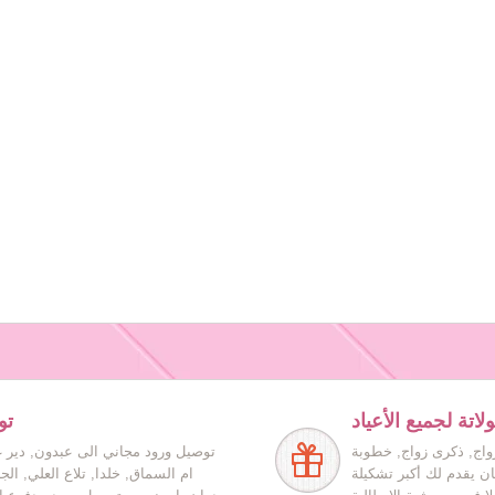
اتة لجميع الأعياد
تو
زواج, ذكرى زواج, خطوبة
توصيل ورود مجاني الى عبدون, دير غ
ان يقدم لك أكبر تشكيلة
ام السماق, خلدا, تلاع العلي, ال