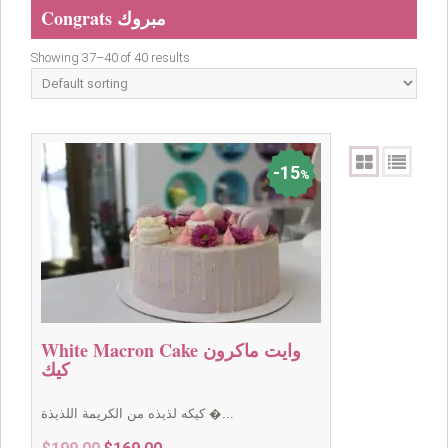
Congrats مبروك
Showing 37–40 of 40 results
15
%
White Macron Cake وايت ماكرون
كيك
كيكه لذيذه من الكريمة اللذيذة �...
Original
Current