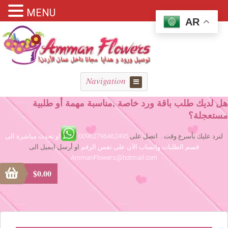
MENU
AR
Navigation
هل لديك طلب باقة ورد خاصة ,مناسبة مهمة أو طلبية
مستعجلة؟
لنرد عليك بأسرع وقت... اتصل على
00962796462495
او تحدث مباشرة الى
قسم الطلبات واتساب الآن على نفس الرقم
او أرسل ايميل الى
AmmanFlowers@hotmail.com
$
0.00