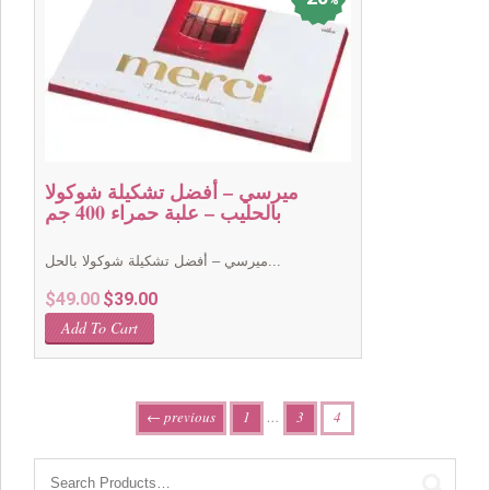
%
ميرسي – أفضل تشكيلة شوكولا
بالحليب – علبة حمراء 400 جم
ميرسي – أفضل تشكيلة شوكولا بالحل...
Original
Current
$
49.00
$
39.00
price
price
Add To Cart
was:
is:
$49.00.
$39.00.
← previous
1
…
3
4