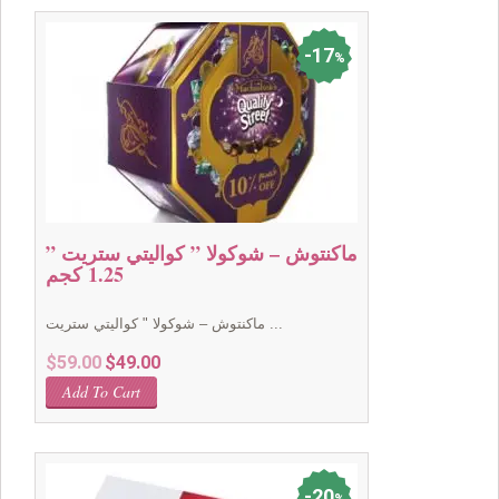
17
%
ماكنتوش – شوكولا ” كواليتي ستريت ”
1.25 كجم
ماكنتوش – شوكولا " كواليتي ستريت ...
Original
Current
$
59.00
$
49.00
price
price
Add To Cart
was:
is:
$59.00.
$49.00.
20