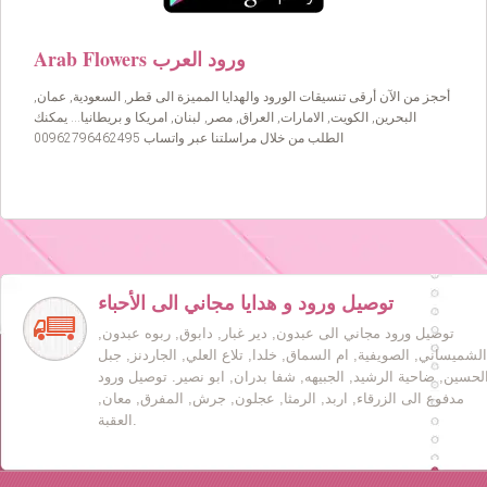
Arab Flowers ورود العرب
أحجز من الآن أرقى تنسيقات الورود والهدايا المميزة الى قطر, السعودية, عمان,
البحرين, الكويت, الامارات, العراق, مصر, لبنان, امريكا و بريطانيا… يمكنك
الطلب من خلال مراسلتنا عبر واتساب 00962796462495
توصيل ورود و هدايا مجاني الى الأحباء
توصيل ورود مجاني الى عبدون, دير غبار, دابوق, ربوه عبدون,
الشميساني, الصويفية, ام السماق, خلدا, تلاع العلي, الجاردنز, جبل
لحسين, ضاحية الرشيد, الجبيهه, شفا بدران, ابو نصير. توصيل ورود
مدفوع الى الزرقاء, اربد, الرمثا, عجلون, جرش, المفرق, معان,
العقبة.