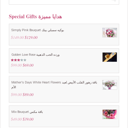
Special Gifts هدايا مميزة
Simply Pink Bouquet بوكيه سمبلي بينك
$
149.00
Original
$
129.00
Current
price
price
was:
is:
$149.00.
$129.00.
Golden Love Rose ورده الحب الذهبية
$
99.00
Original
$
69.00
Current
Rated
3.00
price
price
out of
5
was:
is:
$99.00.
$69.00.
Mother's Days White Heart Flowers باقة زهور القلب الأبيض لعيد
الأم
$
99.00
Original
$
89.00
Current
price
price
was:
is:
$99.00.
$89.00.
Mix Bouquet باقة مكس
$
49.00
Original
$
39.00
Current
price
price
was:
is: