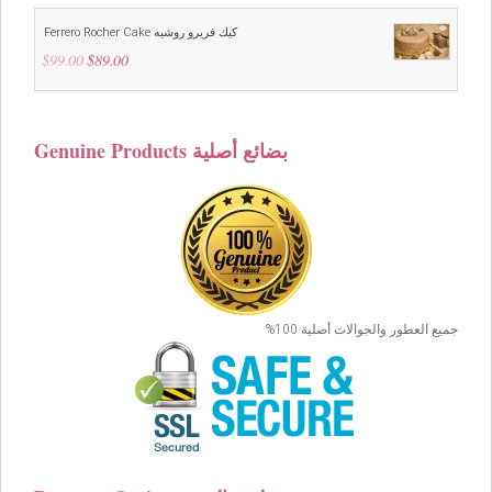
$49.00.
$39.00.
Ferrero Rocher Cake كيك فريرو روشيه
$
99.00
Original
$
89.00
Current
price
price
was:
is:
$99.00.
$89.00.
Genuine Products بضائع أصلية
جميع العطور والجوالات أصلية 100%