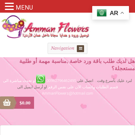
MENU
AR
Navigation
هل لديك طلب باقة ورد خاصة ,مناسبة مهمة أو طلبية
مستعجلة؟
لنرد عليك بأسرع وقت... اتصل على
00962796462495
او تحدث مباشرة الى
قسم الطلبات واتساب الآن على نفس الرقم
او أرسل ايميل الى
AmmanFlowers@hotmail.com
$
0.00