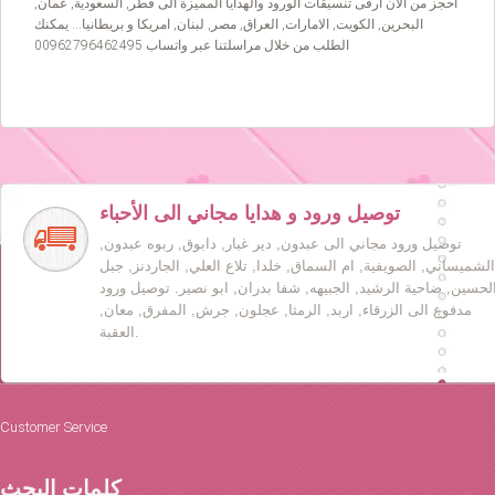
أحجز من الآن أرقى تنسيقات الورود والهدايا المميزة الى قطر, السعودية, عمان,
البحرين, الكويت, الامارات, العراق, مصر, لبنان, امريكا و بريطانيا… يمكنك
الطلب من خلال مراسلتنا عبر واتساب 00962796462495
توصيل ورود و هدايا مجاني الى الأحباء
توصيل ورود مجاني الى عبدون, دير غبار, دابوق, ربوه عبدون,
الشميساني, الصويفية, ام السماق, خلدا, تلاع العلي, الجاردنز, جبل
لحسين, ضاحية الرشيد, الجبيهه, شفا بدران, ابو نصير. توصيل ورود
مدفوع الى الزرقاء, اربد, الرمثا, عجلون, جرش, المفرق, معان,
العقبة.
Customer Service
كلمات البحث