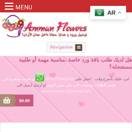
MENU
AR
Navigation
هل لديك طلب باقة ورد خاصة ,مناسبة مهمة أو طلبية
مستعجلة؟
لنرد عليك بأسرع وقت... اتصل على
00962796462495
او تحدث مباشرة الى
قسم الطلبات واتساب الآن على نفس الرقم
او أرسل ايميل الى
AmmanFlowers@hotmail.com
$
0.00