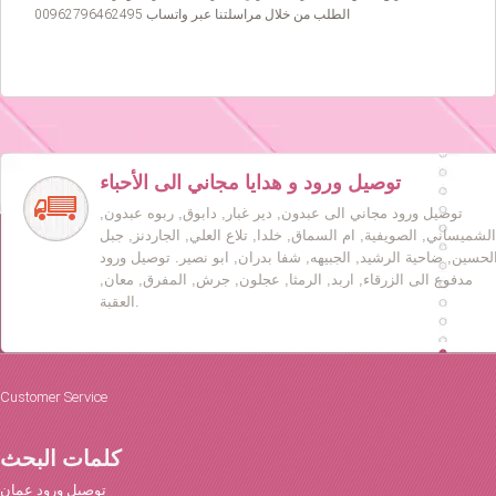
الطلب من خلال مراسلتنا عبر واتساب 00962796462495
توصيل ورود و هدايا مجاني الى الأحباء
توصيل ورود مجاني الى عبدون, دير غبار, دابوق, ربوه عبدون,
الشميساني, الصويفية, ام السماق, خلدا, تلاع العلي, الجاردنز, جبل
لحسين, ضاحية الرشيد, الجبيهه, شفا بدران, ابو نصير. توصيل ورود
مدفوع الى الزرقاء, اربد, الرمثا, عجلون, جرش, المفرق, معان,
العقبة.
Customer Service
كلمات البحث
توصيل ورود عمان