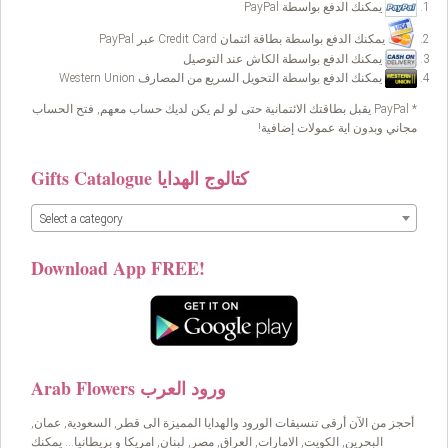
يمكنك الدفع بواسطة PayPal
يمكنك الدفع بواسطة بطاقة ائتمان Credit Card عبر PayPal
يمكنك الدفع بواسطة الكاش عند التوصيل
يمكنك الدفع بواسطة التحويل السريع من المصارف Western Union
* PayPal يقبل بطاقتك الائتمانية حتى لو لم يكن لديك حساب معهم, فتح الحساب
مجاني وبدون اية عمولات إضافية!
Gifts Catalogue كتالوج الهدايا
Select a category
Download App FREE!
Arab Flowers ورود العرب
أحجز من الآن أرقى تنسيقات الورود والهدايا المميزة الى قطر, السعودية, عمان,
البحرين, الكويت, الامارات, العراق, مصر, لبنان, امريكا و بريطانيا… يمكنك