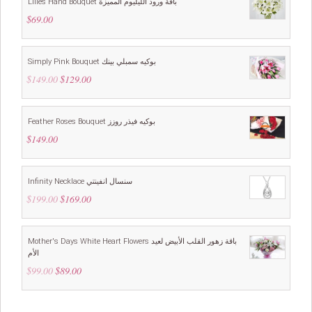
Lilies Hand Bouquet باقة ورود الليليوم المميزة
$
69.00
Simply Pink Bouquet بوكيه سمبلي بينك
$
149.00
Original
$
129.00
Current
price
price
was:
is:
$149.00.
$129.00.
Feather Roses Bouquet بوكيه فيذر روزز
$
149.00
Infinity Necklace سنسال انفينتي
$
199.00
Original
$
169.00
Current
price
price
was:
is:
$199.00.
$169.00.
Mother's Days White Heart Flowers باقة زهور القلب الأبيض لعيد
الأم
$
99.00
Original
$
89.00
Current
price
price
was:
is:
$99.00.
$89.00.