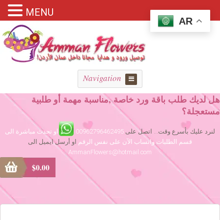
MENU
AR
Navigation
هل لديك طلب باقة ورد خاصة ,مناسبة مهمة أو طلبية
مستعجلة؟
لنرد عليك بأسرع وقت... اتصل على
00962796462495
او تحدث مباشرة الى
قسم الطلبات واتساب الآن على نفس الرقم
او أرسل ايميل الى
AmmanFlowers@hotmail.com
$
0.00