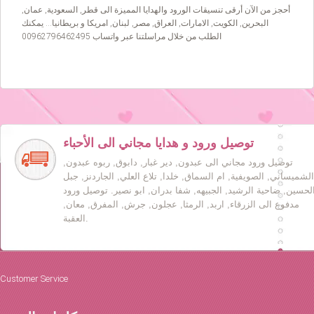
أحجز من الآن أرقى تنسيقات الورود والهدايا المميزة الى قطر, السعودية, عمان,
البحرين, الكويت, الامارات, العراق, مصر, لبنان, امريكا و بريطانيا… يمكنك
الطلب من خلال مراسلتنا عبر واتساب 00962796462495
توصيل ورود و هدايا مجاني الى الأحباء
توصيل ورود مجاني الى عبدون, دير غبار, دابوق, ربوه عبدون,
الشميساني, الصويفية, ام السماق, خلدا, تلاع العلي, الجاردنز, جبل
لحسين, ضاحية الرشيد, الجبيهه, شفا بدران, ابو نصير. توصيل ورود
مدفوع الى الزرقاء, اربد, الرمثا, عجلون, جرش, المفرق, معان,
العقبة.
Customer Service