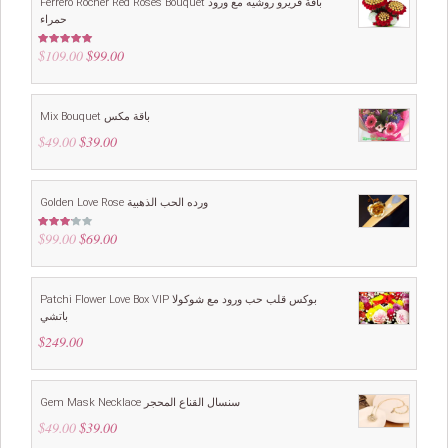
Ferrero Rocher Red Roses Bouquet باقة فريرو روشيه مع ورود
حمراء
$
109.00
Original
$
99.00
Current
Rated
5.00
out of 5
price
price
was:
is:
$109.00.
$99.00.
Mix Bouquet باقة مكس
$
49.00
Original
$
39.00
Current
price
price
was:
is:
$49.00.
$39.00.
Golden Love Rose ورده الحب الذهبية
$
99.00
Original
$
69.00
Current
Rated
3.00
price
price
out of
5
was:
is:
$99.00.
$69.00.
Patchi Flower Love Box VIP بوكس قلب حب ورود مع شوكولا
باتشي
$
249.00
Gem Mask Necklace سنسال القناع المحجر
$
49.00
Original
$
39.00
Current
price
price