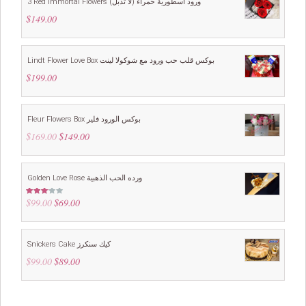
3 Red Immortal Flowers ورود اسطورية حمراء (لا تذبل)
$
149.00
Lindt Flower Love Box بوكس قلب حب ورود مع شوكولا لينت
$
199.00
Fleur Flowers Box بوكس الورود فلير
$
169.00
Original
$
149.00
Current
price
price
was:
is:
$169.00.
$149.00.
Golden Love Rose ورده الحب الذهبية
$
99.00
Original
$
69.00
Current
Rated
3.00
price
price
out of
5
was:
is:
$99.00.
$69.00.
Snickers Cake كيك سنكرز
$
99.00
Original
$
89.00
Current
price
price
was:
is:
$99.00.
$89.00.