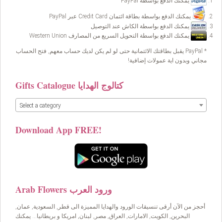
يمكنك الدفع بواسطة PayPal
يمكنك الدفع بواسطة بطاقة ائتمان Credit Card عبر PayPal
يمكنك الدفع بواسطة الكاش عند التوصيل
يمكنك الدفع بواسطة التحويل السريع من المصارف Western Union
* PayPal يقبل بطاقتك الائتمانية حتى لو لم يكن لديك حساب معهم, فتح الحساب
مجاني وبدون اية عمولات إضافية!
Gifts Catalogue كتالوج الهدايا
Select a category
Download App FREE!
Arab Flowers ورود العرب
أحجز من الآن أرقى تنسيقات الورود والهدايا المميزة الى قطر, السعودية, عمان,
البحرين, الكويت, الامارات, العراق, مصر, لبنان, امريكا و بريطانيا… يمكنك