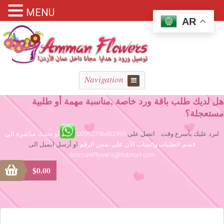
MENU
AR
Navigation
هل لديك طلب باقة ورد خاصة ,مناسبة مهمة أو طلبية
مستعجلة؟
لنرد عليك بأسرع وقت... اتصل على
00962796462495
او تحدث مباشرة الى
قسم الطلبات واتساب الآن على نفس الرقم
او أرسل ايميل الى
AmmanFlowers@hotmail.com
$
0.00