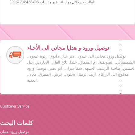
الطلب من خلال مراسلتنا عبر واتساب 00962796462495
توصيل ورود و هدايا مجاني الى الأحباء
توصيل ورود مجاني الى عبدون, دير غبار, دابوق, ربوه عبدون,
الشميساني, الصويفية, ام السماق, خلدا, تلاع العلي, الجاردنز, جبل
لحسين, ضاحية الرشيد, الجبيهه, شفا بدران, ابو نصير. توصيل ورود
مدفوع الى الزرقاء, اربد, الرمثا, عجلون, جرش, المفرق, معان,
العقبة.
Customer Service
كلمات البحث
توصيل ورود عمان