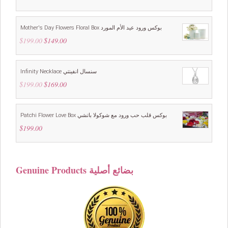
Mother's Day Flowers Floral Box بوكس ورود عيد الأم المورد
$
199.00
Original
$
149.00
Current
price
price
was:
is:
$199.00.
$149.00.
Infinity Necklace سنسال انفينتي
$
199.00
Original
$
169.00
Current
price
price
was:
is:
$199.00.
$169.00.
Patchi Flower Love Box بوكس قلب حب ورود مع شوكولا باتشي
$
199.00
Genuine Products بضائع أصلية