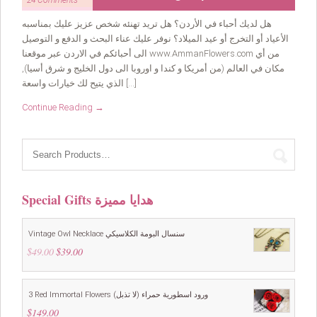
24 Comments
هل لديك أحباء في الأردن؟ هل تريد تهنئه شخص عزيز عليك بمناسبه
الأعياد أو التخرج أو عيد الميلاد؟ نوفر عليك عناء البحث و الدفع و التوصيل
الى أحبائكم في الاردن عبر موقعنا www.AmmanFlowers.com من أي
مكان في العالم (من أمريكا و كندا و اوروبا الى دول الخليج و شرق أسيا),
الذي يتيح لك خيارات واسعة […]
Continue Reading →
Special Gifts هدايا مميزة
Vintage Owl Necklace سنسال البومة الكلاسيكي
$
49.00
Original
$
39.00
Current
price
price
was:
is:
$49.00.
$39.00.
3 Red Immortal Flowers ورود اسطورية حمراء (لا تذبل)
$
149.00