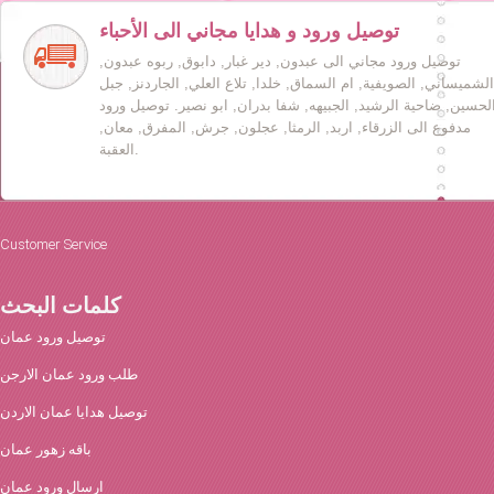
توصيل ورود و هدايا مجاني الى الأحباء
توصيل ورود مجاني الى عبدون, دير غبار, دابوق, ربوه عبدون,
الشميساني, الصويفية, ام السماق, خلدا, تلاع العلي, الجاردنز, جبل
لحسين, ضاحية الرشيد, الجبيهه, شفا بدران, ابو نصير. توصيل ورود
مدفوع الى الزرقاء, اربد, الرمثا, عجلون, جرش, المفرق, معان,
العقبة.
Customer Service
كلمات البحث
توصيل ورود عمان
طلب ورود عمان الارجن
توصيل هدايا عمان الاردن
باقه زهور عمان
ارسال ورود عمان