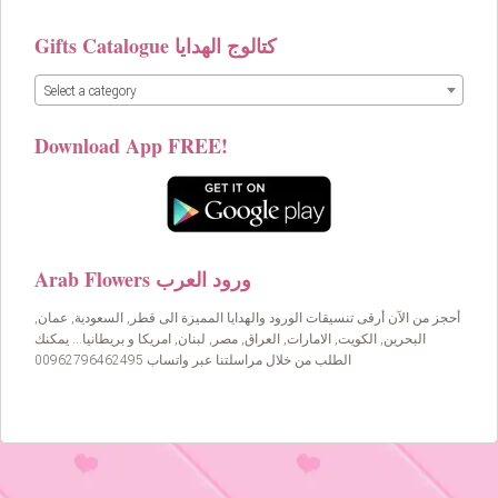
Gifts Catalogue كتالوج الهدايا
Select a category
Download App FREE!
Arab Flowers ورود العرب
أحجز من الآن أرقى تنسيقات الورود والهدايا المميزة الى قطر, السعودية, عمان,
البحرين, الكويت, الامارات, العراق, مصر, لبنان, امريكا و بريطانيا… يمكنك
الطلب من خلال مراسلتنا عبر واتساب 00962796462495