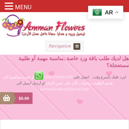
MENU
AR
Navigation
هل لديك طلب باقة ورد خاصة ,مناسبة مهمة أو طلبية
مستعجلة؟
لنرد عليك بأسرع وقت... اتصل على
00962796462495
او تحدث مباشرة الى
قسم الطلبات واتساب الآن على نفس الرقم
او أرسل ايميل الى
AmmanFlowers@hotmail.com
$
0.00