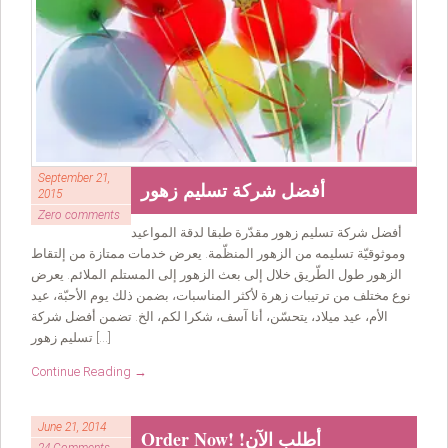
September 21,
أفضل شركة تسليم زهور
2015
Zero comments
أفضل شركة تسليم زهور مقدّرة طبقا لدقة المواعيد
وموثوقيّة تسليمه من الزهور المنظّمة. يعرض خدمات ممتازة من إلتقاط
الزهور طول الطّريق خلال إلى بعث الزهور إلى المستلم الملائم. يعرض
نوع مختلف من ترتيبات زهرة لأكثر المناسبات، بضمن ذلك يوم الأحبّة، عيد
الأم، عيد ميلاد، يتحسّن، أنا آسف، شكرا لكم، الخ. تضمن أفضل شركة
تسليم زهور […]
Continue Reading →
June 21, 2014
Order Now! !أطلب الآن