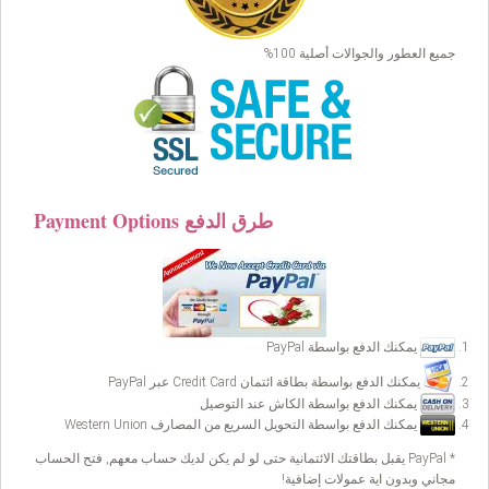
جميع العطور والجوالات أصلية 100%
Payment Options طرق الدفع
يمكنك الدفع بواسطة PayPal
يمكنك الدفع بواسطة بطاقة ائتمان Credit Card عبر PayPal
يمكنك الدفع بواسطة الكاش عند التوصيل
يمكنك الدفع بواسطة التحويل السريع من المصارف Western Union
* PayPal يقبل بطاقتك الائتمانية حتى لو لم يكن لديك حساب معهم, فتح الحساب
مجاني وبدون اية عمولات إضافية!