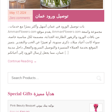
May 17, 2024
توصيل ورود عمان
Zero comments
، بات توصيل الورود في عمان أسهل وأكثر يسرًا مع خدمات
AmmanFlowers.com يقدم موقع AmmanFlowers.com مجموعة واسعة
من باقات الورود والزهور الطازجة الجذابة، مصممة لكل مناسبة خاصة،
سواء كانت أعياد ميلاد، ذكرى سنوية، أو تعبيرًا عن الحب والتقدير. يتميز
الموقع بخدمة العملاء المتميزة والتوصيل السريع والفعال داخل مدينة
عمان، مما يجعل إرسال الورود إلى أحبائكم […]
Continue Reading →
Special Gifts هدايا مميزة
Pink Beauty Bouquet بوكيه بينك بيوتي
$
99.00
Original
$
89.00
Current