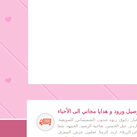
صيل ورود و هدايا مجاني الى الأحباء
بار, دابوق, ربوه عبدون, الشميساني, الصويفية,
جاردنز, جبل الحسين, ضاحية الرشيد, الجبيهه, شفا
لى الزرقاء, اربد, الرمثا, عجلون, جرش, المفرق,