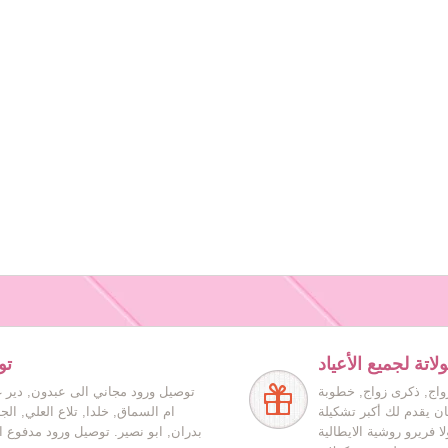
اتة لجميع الأعياد
تو
زواج, ذكرى زواج, خطوبة
توصيل ورود مجاني الى عبدون, دير غ
ان يقدم لك أكبر تشكيلة
ام السماق, خلدا, تلاع العلي, ال
ا فريرو روشية الايطالية
بدران, ابو نصير. توصيل ورود مدفوع ا