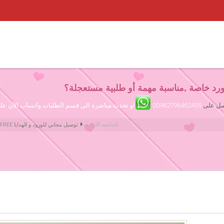
رد خاصة ,مناسبة مهمة أو طلبية مستعجلة؟
تصل على
00962796462495
او تحدث مباشرة الى قسم الطلبات واتساب الآن ع
الجامعه الاردنيه
Amman Jordan Flowers ورود عمّان الأردن | We deliver Flowers & Gifts FREE توصيل مجاني للورود و الهدايا