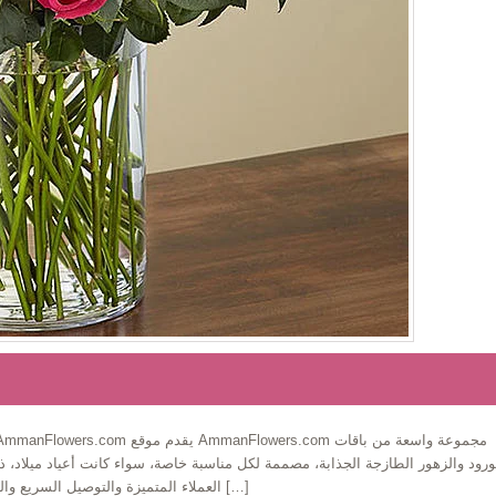
ورود والزهور الطازجة الجذابة، مصممة لكل مناسبة خاصة، سواء كانت أعياد ميلاد، ذك
العملاء المتميزة والتوصيل السريع والفعال داخل مدينة عمان، مما يجعل إرسال الورود إلى أحبائكم […]