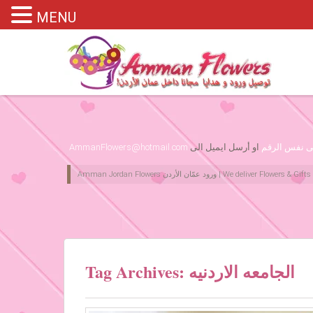
MENU
Please assign primary menu in wp-admin->Appearance->Menus
لى نفس الرقم
او أرسل ايميل الى
AmmanFlowers@hotmail.com
Tag Archives: الجامعه الاردنيه