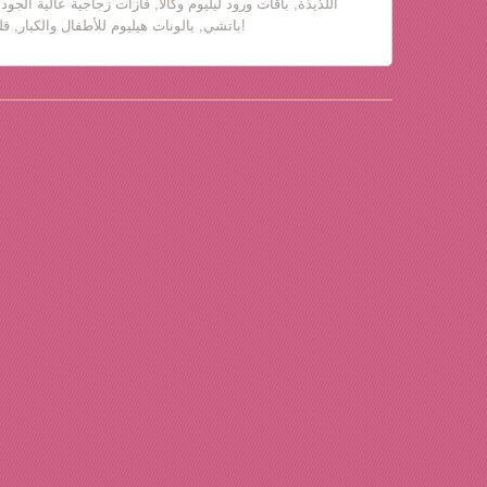
اللذيذة, باقات ورود ليليوم وكالا, فازات زجاجية عالية الجود
باتشي, بالونات هيليوم للأطفال والكبار, قلب حب, دباديب مع ورود!