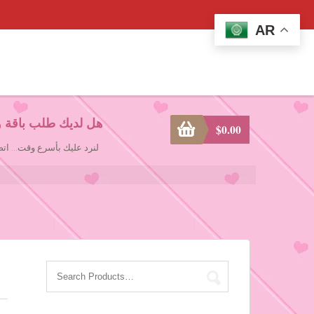
AR
هل لديك طلب باقة و
$
0.00
لنرد عليك بأسرع وقت... ا