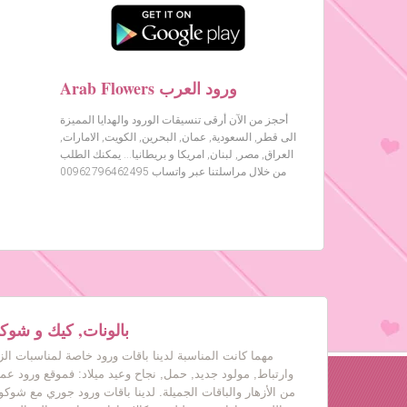
Arab Flowers ورود العرب
أحجز من الآن أرقى تنسيقات الورود والهدايا المميزة
الى قطر, السعودية, عمان, البحرين, الكويت, الامارات,
العراق, مصر, لبنان, امريكا و بريطانيا… يمكنك الطلب
من خلال مراسلتنا عبر واتساب 00962796462495
بالونات, كيك و شوكول
مهما كانت المناسبة لدينا باقات ورود خاصة لمناسبات ال
وارتباط, مولود جديد, حمل, نجاح وعيد ميلاد: فموقع ورود عم
من الأزهار والباقات الجميلة. لدينا باقات ورود جوري مع شوكول