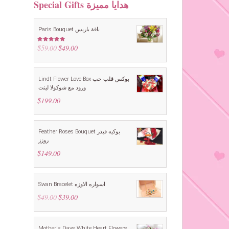
Special Gifts هدايا مميزة
Paris Bouquet باقة باريس
$
59.00
Original
$
49.00
Current
Rated
4.88
out of 5
price
price
was:
is:
$59.00.
$49.00.
Lindt Flower Love Box بوكس قلب حب
ورود مع شوكولا لينت
$
199.00
Feather Roses Bouquet بوكيه فيذر
روزز
$
149.00
Swan Bracelet اسواره الاوزه
$
49.00
Original
$
39.00
Current
price
price
was:
is:
$49.00.
$39.00.
Mother's Days White Heart Flowers