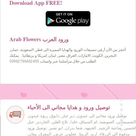
Download App FREE!
Arab Flowers ورود العرب
أحجز من الآن أرقى تنسيقات الورود والهدايا المميزة الى قطر, السعودية, عمان,
البحرين, الكويت, الامارات, العراق, مصر, لبنان, امريكا و بريطانيا… يمكنك
الطلب من خلال مراسلتنا عبر واتساب 00962796462495
توصيل ورود و هدايا مجاني الى الأحباء
توصيل ورود مجاني الى عبدون, دير غبار, دابوق, ربوه عبدون,
الشميساني, الصويفية, ام السماق, خلدا, تلاع العلي, الجاردنز, جبل
لحسين, ضاحية الرشيد, الجبيهه, شفا بدران, ابو نصير. توصيل ورود
مدفوع الى الزرقاء, اربد, الرمثا, عجلون, جرش, المفرق, معان,