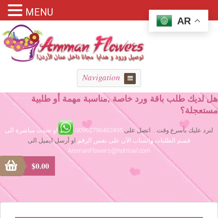
MENU
AR
Navigation
هل لديك طلب باقة ورد خاصة ,مناسبة مهمة أو طلبية
مستعجلة؟
لنرد عليك بأسرع وقت... اتصل على
00962796462495
او تحدث مباشرة الى
قسم الطلبات واتساب الآن على نفس الرقم
او أرسل ايميل الى
AmmanFlowers@hotmail.com
$
0.00