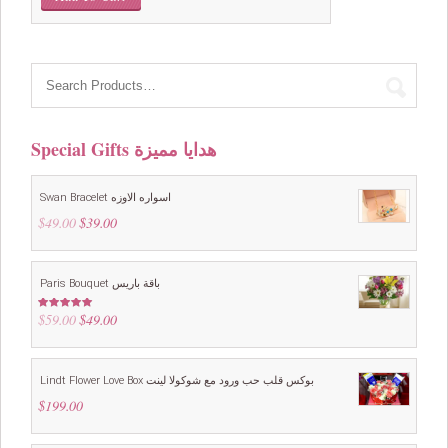
Special Gifts هدايا مميزة
Swan Bracelet اسواره الاوزه
$
49.00
Original
$
39.00
Current
price
price
was:
is:
$49.00.
$39.00.
Paris Bouquet باقة باريس
$
59.00
Original
$
49.00
Current
Rated
4.88
out of 5
price
price
was:
is:
$59.00.
$49.00.
Lindt Flower Love Box بوكس قلب حب ورود مع شوكولا لينت
$
199.00