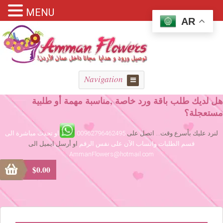
MENU
AR
Navigation
هل لديك طلب باقة ورد خاصة ,مناسبة مهمة أو طلبية
مستعجلة؟
لنرد عليك بأسرع وقت... اتصل على
00962796462495
او تحدث مباشرة الى
قسم الطلبات واتساب الآن على نفس الرقم
او أرسل ايميل الى
AmmanFlowers@hotmail.com
$
0.00