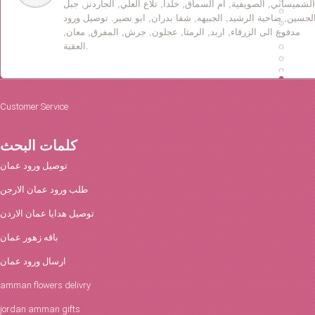
الشميساني, الصويفية, ام السماق, خلدا, تلاع العلي, الجاردنز, جبل
لحسين, ضاحية الرشيد, الجبيهه, شفا بدران, ابو نصير. توصيل ورود
مدفوع الى الزرقاء, اربد, الرمثا, عجلون, جرش, المفرق, معان,
العقبة.
Customer Service
كلمات البحث
توصيل ورود عمان
طلب ورود عمان الارجن
توصيل هدايا عمان الاردن
باقه زهور عمان
ارسال ورود عمان
amman flowers delivry
jordan amman gifts