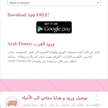
Select a category
Download App FREE!
Arab Flowers ورود العرب
أحجز من الآن أرقى تنسيقات الورود والهدايا المميزة الى قطر, السعودية, عمان,
البحرين, الكويت, الامارات, العراق, مصر, لبنان, امريكا و بريطانيا… يمكنك
الطلب من خلال مراسلتنا عبر واتساب 00962796462495
توصيل ورود و هدايا مجاني الى الأحباء
توصيل ورود مجاني الى عبدون, دير غبار, دابوق, ربوه عبدون,