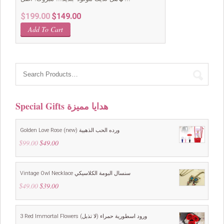
Original
Current
$
199.00
$
149.00
price
price
Add To Cart
was:
is:
$199.00.
$149.00.
Special Gifts هدايا مميزة
Golden Love Rose (new) ورده الحب الذهبية
$
99.00
Original
$
49.00
Current
price
price
was:
is:
$99.00.
$49.00.
Vintage Owl Necklace سنسال البومة الكلاسيكي
$
49.00
Original
$
39.00
Current
price
price
was:
is:
$49.00.
$39.00.
3 Red Immortal Flowers ورود اسطورية حمراء (لا تذبل)