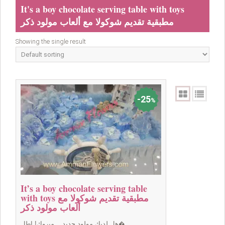
It's a boy chocolate serving table with toys
مطبقية تقديم شوكولا مع ألعاب مولود ذكر
Showing the single result
25
%
It’s a boy chocolate serving table
with toys مطبقية تقديم شوكولا مع
ألعاب مولود ذكر
هل لديك مولود جديد... مبروك! اطل�...