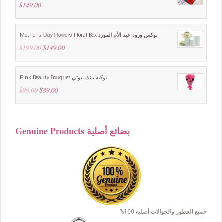
$
149.00
Mother's Day Flowers Floral Box بوكس ورود عيد الأم المورد
$
199.00
Original
$
149.00
Current
price
price
was:
is:
$199.00.
$149.00.
Pink Beauty Bouquet بوكيه بينك بيوتي
$
99.00
Original
$
89.00
Current
price
price
was:
is:
$99.00.
$89.00.
Genuine Products بضائع أصلية
جميع العطور والجوالات أصلية 100%