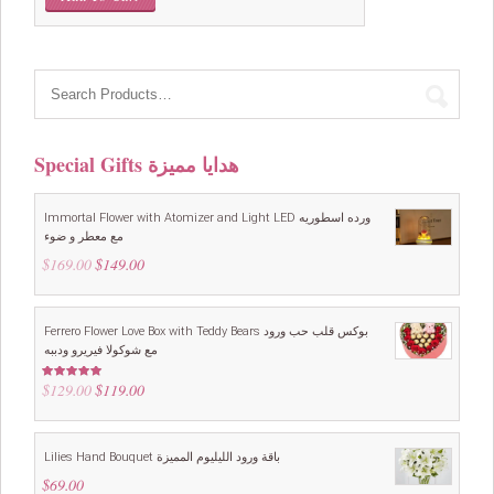
was:
is:
$99.00.
$69.00.
Special Gifts هدايا مميزة
Immortal Flower with Atomizer and Light LED ورده اسطوريه
مع معطر و ضوء
$
169.00
Original
$
149.00
Current
price
price
was:
is:
$169.00.
$149.00.
Ferrero Flower Love Box with Teddy Bears بوكس قلب حب ورود
مع شوكولا فيريرو ودببه
$
129.00
Original
$
119.00
Current
Rated
5.00
out of 5
price
price
was:
is:
$129.00.
$119.00.
Lilies Hand Bouquet باقة ورود الليليوم المميزة
$
69.00