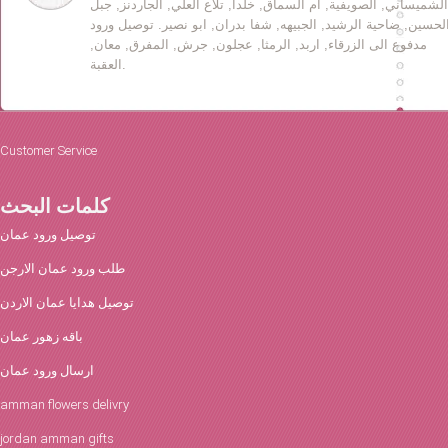
الشميساني, الصويفية, ام السماق, خلدا, تلاع العلي, الجاردنز, جبل
لحسين, ضاحية الرشيد, الجبيهه, شفا بدران, ابو نصير. توصيل ورود
مدفوع الى الزرقاء, اربد, الرمثا, عجلون, جرش, المفرق, معان,
العقبة.
Customer Service
كلمات البحث
توصيل ورود عمان
طلب ورود عمان الارجن
توصيل هدايا عمان الاردن
باقه زهور عمان
ارسال ورود عمان
amman flowers delivry
jordan amman gifts