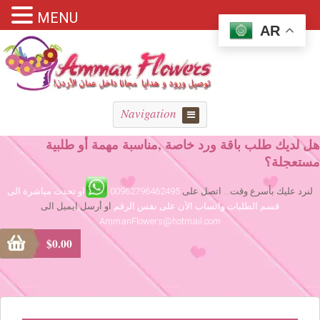
MENU
AR
Navigation
هل لديك طلب باقة ورد خاصة ,مناسبة مهمة أو طلبية
مستعجلة؟
لنرد عليك بأسرع وقت... اتصل على
00962796462495
او تحدث مباشرة الى
قسم الطلبات واتساب الآن على نفس الرقم
او أرسل ايميل الى
AmmanFlowers@hotmail.com
$
0.00