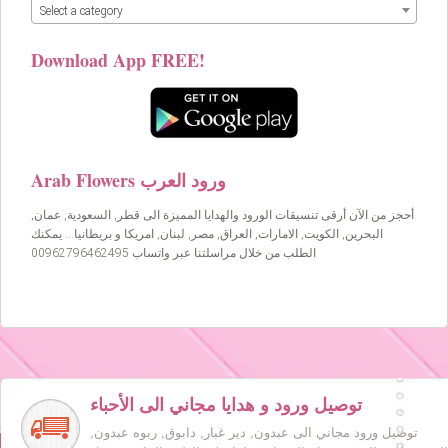
Select a category
Download App FREE!
Arab Flowers ورود العرب
أحجز من الآن أرقى تنسيقات الورود والهدايا المميزة الى قطر, السعودية, عمان,
البحرين, الكويت, الامارات, العراق, مصر, لبنان, امريكا و بريطانيا… يمكنك
الطلب من خلال مراسلتنا عبر واتساب 00962796462495
توصيل ورود و هدايا مجاني الى الأحباء
توصيل ورود مجاني الى عبدون, دير غبار, دابوق, ربوه عبدون,