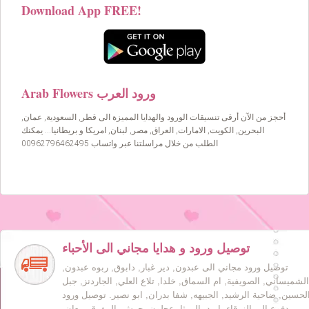
Download App FREE!
Arab Flowers ورود العرب
أحجز من الآن أرقى تنسيقات الورود والهدايا المميزة الى قطر, السعودية, عمان,
البحرين, الكويت, الامارات, العراق, مصر, لبنان, امريكا و بريطانيا… يمكنك
الطلب من خلال مراسلتنا عبر واتساب 00962796462495
توصيل ورود و هدايا مجاني الى الأحباء
توصيل ورود مجاني الى عبدون, دير غبار, دابوق, ربوه عبدون,
الشميساني, الصويفية, ام السماق, خلدا, تلاع العلي, الجاردنز, جبل
لحسين, ضاحية الرشيد, الجبيهه, شفا بدران, ابو نصير. توصيل ورود
مدفوع الى الزرقاء, اربد, الرمثا, عجلون, جرش, المفرق, معان,