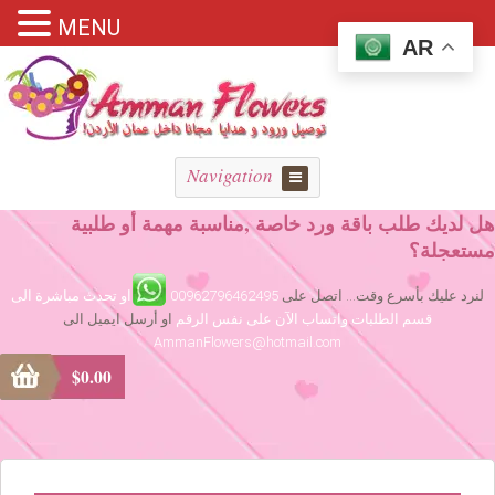
MENU
AR
Navigation
هل لديك طلب باقة ورد خاصة ,مناسبة مهمة أو طلبية
مستعجلة؟
لنرد عليك بأسرع وقت... اتصل على
00962796462495
او تحدث مباشرة الى
قسم الطلبات واتساب الآن على نفس الرقم
او أرسل ايميل الى
AmmanFlowers@hotmail.com
$
0.00