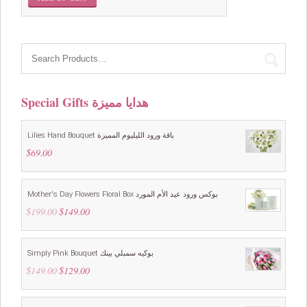
was:
is:
$169.00.
$149.00.
Special Gifts هدايا مميزة
Lilies Hand Bouquet باقة ورود الليليوم المميزة
$
69.00
Mother's Day Flowers Floral Box بوكس ورود عيد الأم المورد
$
199.00
Original
$
149.00
Current
price
price
was:
is:
$199.00.
$149.00.
Simply Pink Bouquet بوكيه سمبلي بينك
$
149.00
Original
$
129.00
Current
price
price
was:
is:
$149.00.
$129.00.