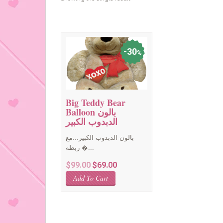
30
%
Big Teddy Bear
Balloon بالون
الدبدوب الكبير
بالون الدبدوب الكبير...مع
ربطه �...
Original
Current
$
99.00
$
69.00
price
price
Add To Cart
was:
is:
$99.00.
$69.00.