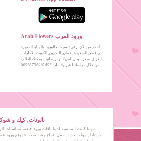
Arab Flowers ورود العرب
أحجز من الآن أرقى تنسيقات الورود والهدايا المميزة
الى قطر, السعودية, عمان, البحرين, الكويت, الامارات,
العراق, مصر, لبنان, امريكا و بريطانيا… يمكنك الطلب
من خلال مراسلتنا عبر واتساب 00962796462495
بالونات, كيك و شوكول
مهما كانت المناسبة لدينا باقات ورود خاصة لمناسبات ال
وارتباط, مولود جديد, حمل, نجاح وعيد ميلاد: فموقع ورود عم