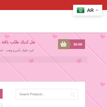
AR
هل لديك طلب باقة و
$
0.00
لنرد عليك بأسرع وقت... ا