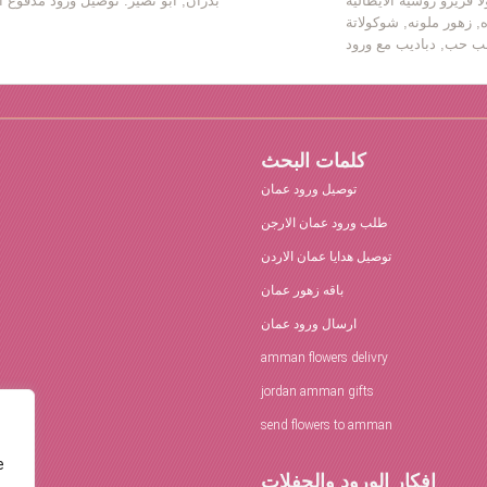
ا فريرو روشية الايطالية
بدران, ابو نصير. توصيل ورود مدفوع ا
ه, زهور ملونه, شوكولاتة
كلمات البحث
توصيل ورود عمان
طلب ورود عمان الارجن
توصيل هدايا عمان الاردن
باقه زهور عمان
ارسال ورود عمان
amman flowers delivry
jordan amman gifts
send flowers to amman
e
افكار الورود والحفلات