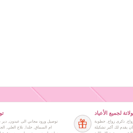
اتة لجميع الأعياد
تو
زواج, ذكرى زواج, خطوبة
توصيل ورود مجاني الى عبدون, دير غ
ان يقدم لك أكبر تشكيلة
ام السماق, خلدا, تلاع العلي, ال