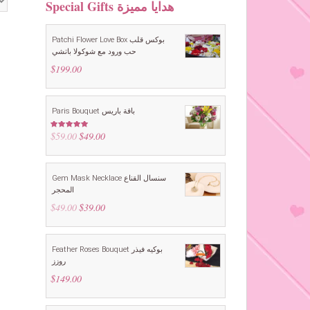
Special Gifts هدايا مميزة
Patchi Flower Love Box بوكس قلب
حب ورود مع شوكولا باتشي
$
199.00
Paris Bouquet باقة باريس
$
59.00
Original
$
49.00
Current
Rated
4.88
out of 5
price
price
was:
is:
$59.00.
$49.00.
Gem Mask Necklace سنسال القناع
المحجر
$
49.00
Original
$
39.00
Current
price
price
was:
is:
$49.00.
$39.00.
Feather Roses Bouquet بوكيه فيذر
روزز
$
149.00