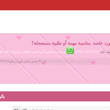
رد خاصة ,مناسبة مهمة أو طلبية مستعجلة؟
تصل على
00962796462495
او تحدث مباشرة الى قسم الطلبات واتساب الآن ع
Big Teddy Bear Balloon بالون الدبدوب الكبير
Amman Jordan Flowers ورود عمّان الأردن | We deliver Flowers & Gifts FREE توصيل مجاني للورود و الهدايا
alloon