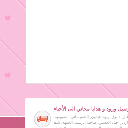
صيل ورود و هدايا مجاني الى الأحباء
بار, دابوق, ربوه عبدون, الشميساني, الصويفية,
جاردنز, جبل الحسين, ضاحية الرشيد, الجبيهه, شفا