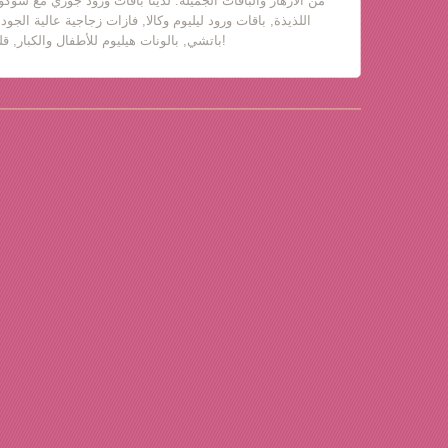
من الأزهار والباقات الجميلة. لدينا باقات ورود جوري مع شوكول
اللذيذة, باقات ورود ليليوم وكالا, فازات زجاجية عالية الجود
باتشي, بالونات هيليوم للأطفال والكبار, قلب حب, دباديب مع ورود!