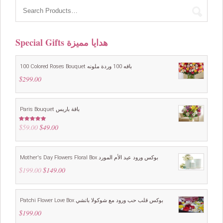
Special Gifts هدايا مميزة
100 Colored Roses Bouquet باقه 100 وردة ملونه
$
299.00
Paris Bouquet باقة باريس
$
59.00
Original
$
49.00
Current
Rated
4.88
out of 5
price
price
was:
is:
$59.00.
$49.00.
Mother's Day Flowers Floral Box بوكس ورود عيد الأم المورد
$
199.00
Original
$
149.00
Current
price
price
was:
is:
$199.00.
$149.00.
Patchi Flower Love Box بوكس قلب حب ورود مع شوكولا باتشي
$
199.00