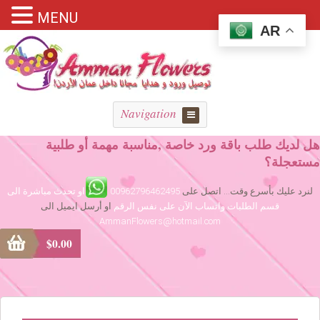
MENU
AR
Navigation
هل لديك طلب باقة ورد خاصة ,مناسبة مهمة أو طلبية
مستعجلة؟
لنرد عليك بأسرع وقت... اتصل على
00962796462495
او تحدث مباشرة الى
قسم الطلبات واتساب الآن على نفس الرقم
او أرسل ايميل الى
AmmanFlowers@hotmail.com
$
0.00