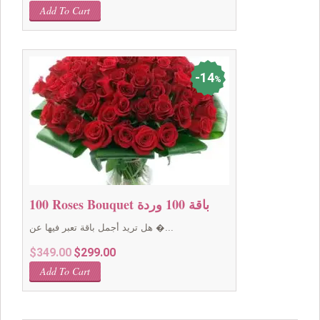
Add To Cart
14
%
100 Roses Bouquet باقة 100 وردة
هل تريد أجمل باقة تعبر فيها عن �...
Original
Current
$
349.00
$
299.00
price
price
Add To Cart
was:
is:
$349.00.
$299.00.