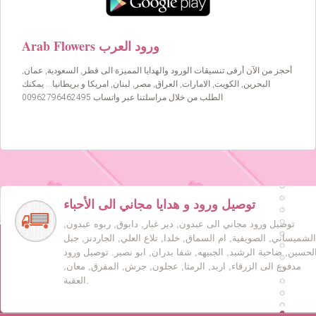
Arab Flowers ورود العرب
أحجز من الآن أرقى تنسيقات الورود والهدايا المميزة الى قطر, السعودية, عمان,
البحرين, الكويت, الامارات, العراق, مصر, لبنان, امريكا و بريطانيا… يمكنك
الطلب من خلال مراسلتنا عبر واتساب 00962796462495
توصيل ورود و هدايا مجاني الى الأحباء
توصيل ورود مجاني الى عبدون, دير غبار, دابوق, ربوه عبدون,
الشميساني, الصويفية, ام السماق, خلدا, تلاع العلي, الجاردنز, جبل
لحسين, ضاحية الرشيد, الجبيهه, شفا بدران, ابو نصير. توصيل ورود
مدفوع الى الزرقاء, اربد, الرمثا, عجلون, جرش, المفرق, معان,
العقبة.