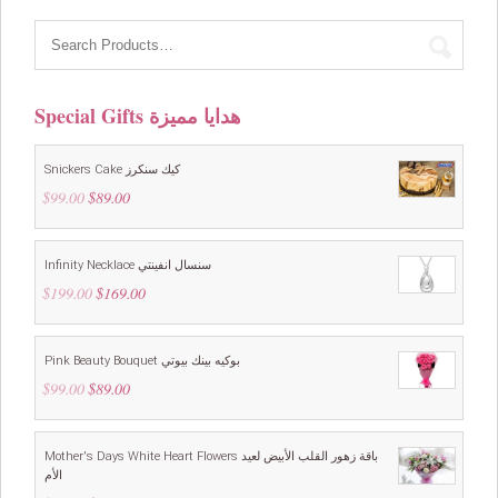
Special Gifts هدايا مميزة
Snickers Cake كيك سنكرز
$
99.00
Original
$
89.00
Current
price
price
was:
is:
$99.00.
$89.00.
Infinity Necklace سنسال انفينتي
$
199.00
Original
$
169.00
Current
price
price
was:
is:
$199.00.
$169.00.
Pink Beauty Bouquet بوكيه بينك بيوتي
$
99.00
Original
$
89.00
Current
price
price
was:
is:
$99.00.
$89.00.
Mother's Days White Heart Flowers باقة زهور القلب الأبيض لعيد
الأم