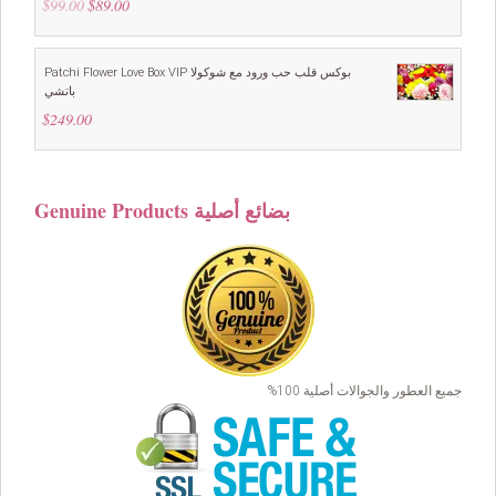
$
99.00
Original
$
89.00
Current
price
price
was:
is:
$99.00.
$89.00.
Patchi Flower Love Box VIP بوكس قلب حب ورود مع شوكولا
باتشي
$
249.00
Genuine Products بضائع أصلية
جميع العطور والجوالات أصلية 100%