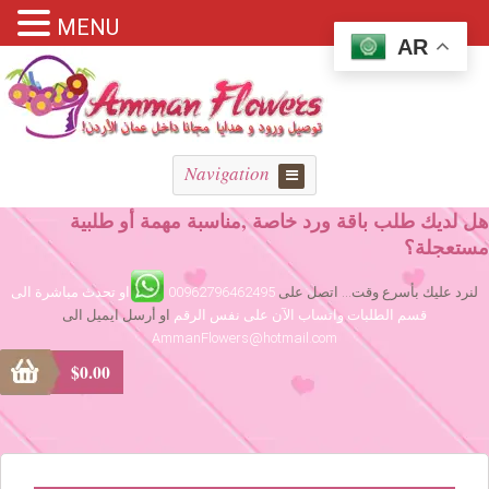
MENU
AR
Navigation
هل لديك طلب باقة ورد خاصة ,مناسبة مهمة أو طلبية
مستعجلة؟
لنرد عليك بأسرع وقت... اتصل على
00962796462495
او تحدث مباشرة الى
قسم الطلبات واتساب الآن على نفس الرقم
او أرسل ايميل الى
AmmanFlowers@hotmail.com
$
0.00