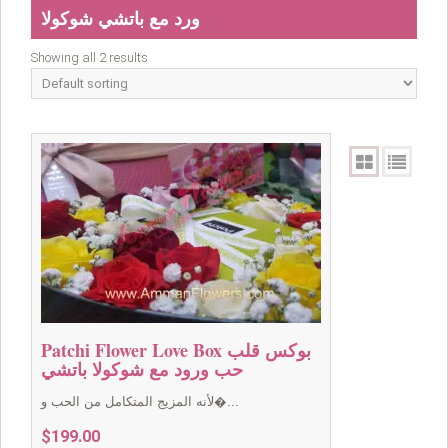
ورد مع باتشي شوكولا
Showing all 2 results
Patchi Flower Love Box بوكس قلب
حب ورود مع شوكولا باتشي
لأنه المزيج المتكامل من الحب و�...
$
199.00