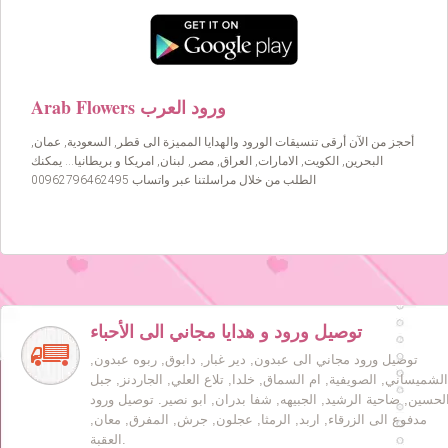
Arab Flowers ورود العرب
أحجز من الآن أرقى تنسيقات الورود والهدايا المميزة الى قطر, السعودية, عمان,
البحرين, الكويت, الامارات, العراق, مصر, لبنان, امريكا و بريطانيا… يمكنك
الطلب من خلال مراسلتنا عبر واتساب 00962796462495
توصيل ورود و هدايا مجاني الى الأحباء
توصيل ورود مجاني الى عبدون, دير غبار, دابوق, ربوه عبدون,
الشميساني, الصويفية, ام السماق, خلدا, تلاع العلي, الجاردنز, جبل
لحسين, ضاحية الرشيد, الجبيهه, شفا بدران, ابو نصير. توصيل ورود
مدفوع الى الزرقاء, اربد, الرمثا, عجلون, جرش, المفرق, معان,
العقبة.