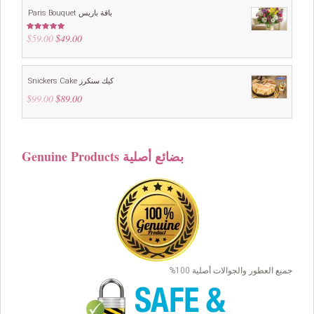
Paris Bouquet باقة باريس
$
59.00
Original
$
49.00
Current
Rated
4.88
out of 5
price
price
was:
is:
$59.00.
$49.00.
Snickers Cake كيك سنكرز
$
99.00
Original
$
89.00
Current
price
price
was:
is:
$99.00.
$89.00.
Genuine Products بضائع أصلية
جميع العطور والجوالات أصلية 100%