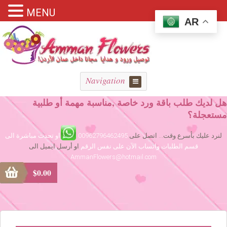
MENU
AR
Navigation
هل لديك طلب باقة ورد خاصة ,مناسبة مهمة أو طلبية
مستعجلة؟
لنرد عليك بأسرع وقت... اتصل على
00962796462495
او تحدث مباشرة الى
قسم الطلبات واتساب الآن على نفس الرقم
او أرسل ايميل الى
AmmanFlowers@hotmail.com
$
0.00