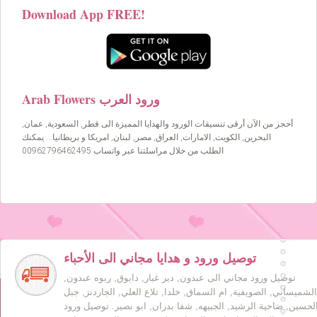
Download App FREE!
Arab Flowers ورود العرب
أحجز من الآن أرقى تنسيقات الورود والهدايا المميزة الى قطر, السعودية, عمان,
البحرين, الكويت, الامارات, العراق, مصر, لبنان, امريكا و بريطانيا… يمكنك
الطلب من خلال مراسلتنا عبر واتساب 00962796462495
توصيل ورود و هدايا مجاني الى الأحباء
توصيل ورود مجاني الى عبدون, دير غبار, دابوق, ربوه عبدون,
الشميساني, الصويفية, ام السماق, خلدا, تلاع العلي, الجاردنز, جبل
لحسين, ضاحية الرشيد, الجبيهه, شفا بدران, ابو نصير. توصيل ورود