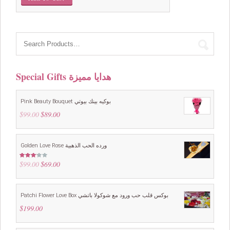
Special Gifts هدايا مميزة
Pink Beauty Bouquet بوكيه بينك بيوتي
$
99.00
Original
$
89.00
Current
price
price
was:
is:
$99.00.
$89.00.
Golden Love Rose ورده الحب الذهبية
$
99.00
Original
$
69.00
Current
Rated
3.00
price
price
out of
5
was:
is:
$99.00.
$69.00.
Patchi Flower Love Box بوكس قلب حب ورود مع شوكولا باتشي
$
199.00