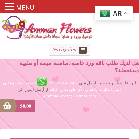
MENU
AR
Navigation
هل لديك طلب باقة ورد خاصة ,مناسبة مهمة أو طلبية
مستعجلة؟
لنرد عليك بأسرع وقت... اتصل على
00962796462495
او تحدث مباشرة الى
قسم الطلبات واتساب الآن على نفس الرقم
او أرسل ايميل الى
AmmanFlowers@hotmail.com
$
0.00