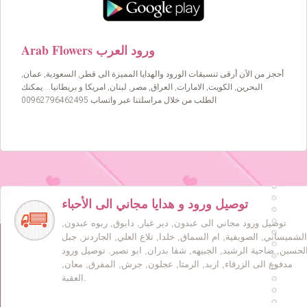
Arab Flowers ورود العرب
أحجز من الآن أرقى تنسيقات الورود والهدايا المميزة الى قطر, السعودية, عمان,
البحرين, الكويت, الامارات, العراق, مصر, لبنان, امريكا و بريطانيا… يمكنك
الطلب من خلال مراسلتنا عبر واتساب 00962796462495
توصيل ورود و هدايا مجاني الى الأحباء
توصيل ورود مجاني الى عبدون, دير غبار, دابوق, ربوه عبدون,
الشميساني, الصويفية, ام السماق, خلدا, تلاع العلي, الجاردنز, جبل
لحسين, ضاحية الرشيد, الجبيهه, شفا بدران, ابو نصير. توصيل ورود
مدفوع الى الزرقاء, اربد, الرمثا, عجلون, جرش, المفرق, معان,
العقبة.