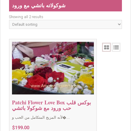
شوكولاته باتشي مع ورود
Showing all 2 results
Patchi Flower Love Box بوكس قلب
حب ورود مع شوكولا باتشي
لأنه المزيج المتكامل من الحب و�...
$
199.00