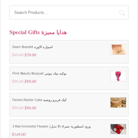
Special Gifts هدايا مميزة
Swan Bracelet اسواره الاوزه
$
49.00
Original
$
39.00
Current
price
price
was:
is:
$49.00.
$39.00.
Pink Beauty Bouquet بوكيه بينك بيوتي
$
99.00
Original
$
89.00
Current
price
price
was:
is:
$99.00.
$89.00.
Ferrero Rocher Cake كيك فريرو روشيه
$
99.00
Original
$
89.00
Current
price
price
was:
is:
$99.00.
$89.00.
3 Red Immortal Flowers ورود اسطورية حمراء (لا تذبل)
$
149.00