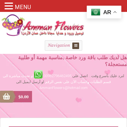
MENU
AR
Navigation
هل لديك طلب باقة ورد خاصة ,مناسبة مهمة أو طلبية
مستعجلة؟
لنرد عليك بأسرع وقت... اتصل على
00962796462495
او تحدث مباشرة الى
قسم الطلبات واتساب الآن على نفس الرقم
او أرسل ايميل الى
AmmanFlowers@hotmail.com
$
0.00