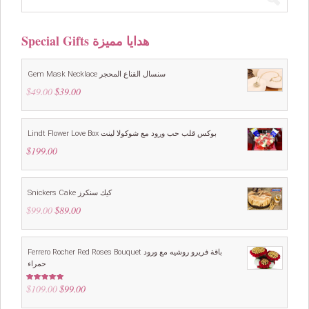
Special Gifts هدايا مميزة
Gem Mask Necklace سنسال القناع المحجر
$
49.00
Original
$
39.00
Current
price
price
was:
is:
$49.00.
$39.00.
Lindt Flower Love Box بوكس قلب حب ورود مع شوكولا لينت
$
199.00
Snickers Cake كيك سنكرز
$
99.00
Original
$
89.00
Current
price
price
was:
is:
$99.00.
$89.00.
Ferrero Rocher Red Roses Bouquet باقة فريرو روشيه مع ورود
حمراء
$
109.00
Original
$
99.00
Current
Rated
5.00
out of 5
price
price