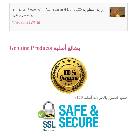
was:
is:
$109.00.
$99.00.
Immortal Flower with Atomizer and Light LED ورده اسطوريه
مع معطر و ضوء
$
169.00
Original
$
149.00
Current
price
price
was:
is:
$169.00.
$149.00.
Genuine Products بضائع أصلية
جميع العطور والجوالات أصلية 100%