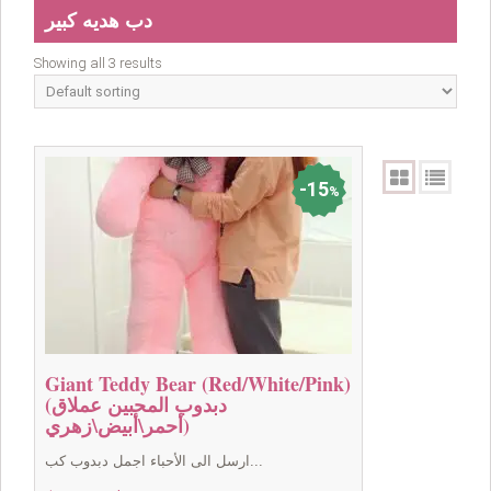
دب هديه كبير
Showing all 3 results
15
%
Giant Teddy Bear (Red/White/Pink)
(دبدوب المحبين عملاق
(أحمر\أبيض\زهري
ارسل الى الأحباء اجمل دبدوب كب...