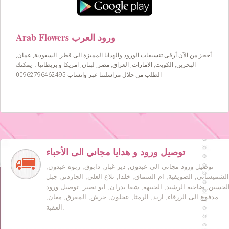
Arab Flowers ورود العرب
أحجز من الآن أرقى تنسيقات الورود والهدايا المميزة الى قطر, السعودية, عمان,
البحرين, الكويت, الامارات, العراق, مصر, لبنان, امريكا و بريطانيا… يمكنك
الطلب من خلال مراسلتنا عبر واتساب 00962796462495
توصيل ورود و هدايا مجاني الى الأحباء
توصيل ورود مجاني الى عبدون, دير غبار, دابوق, ربوه عبدون,
الشميساني, الصويفية, ام السماق, خلدا, تلاع العلي, الجاردنز, جبل
لحسين, ضاحية الرشيد, الجبيهه, شفا بدران, ابو نصير. توصيل ورود
مدفوع الى الزرقاء, اربد, الرمثا, عجلون, جرش, المفرق, معان,
العقبة.