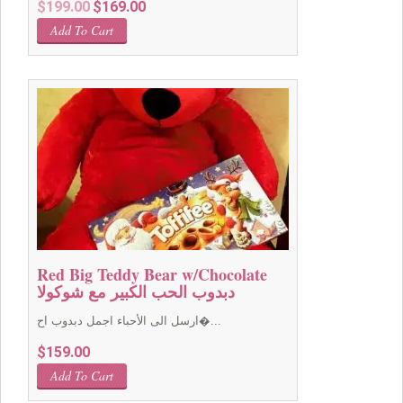
Original
Current
$
199.00
$
169.00
price
price
Add To Cart
was:
is:
$199.00.
$169.00.
Red Big Teddy Bear w/Chocolate
دبدوب الحب الكبير مع شوكولا
ارسل الى الأحباء اجمل دبدوب اح�...
$
159.00
Add To Cart