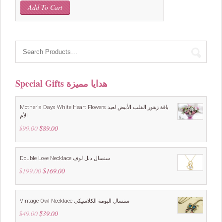
Add To Cart
Special Gifts هدايا مميزة
Mother's Days White Heart Flowers باقة زهور القلب الأبيض لعيد
الأم
$
99.00
Original
$
89.00
Current
price
price
was:
is:
$99.00.
$89.00.
Double Love Necklace سنسال دبل لوف
$
199.00
Original
$
169.00
Current
price
price
was:
is:
$199.00.
$169.00.
Vintage Owl Necklace سنسال البومة الكلاسيكي
$
49.00
Original
$
39.00
Current
price
price