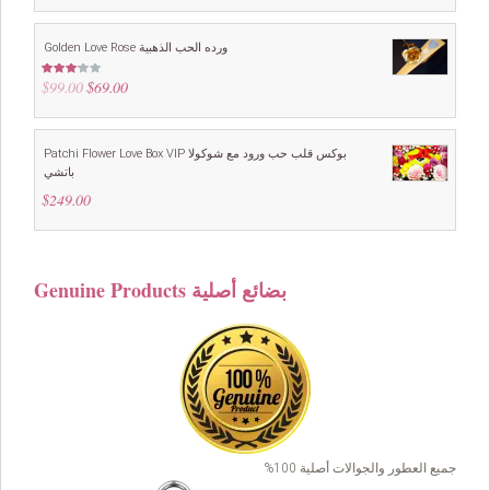
was:
is:
$49.00.
$39.00.
Golden Love Rose ورده الحب الذهبية
$
99.00
Original
$
69.00
Current
Rated
3.00
price
price
out of
5
was:
is:
$99.00.
$69.00.
Patchi Flower Love Box VIP بوكس قلب حب ورود مع شوكولا
باتشي
$
249.00
Genuine Products بضائع أصلية
جميع العطور والجوالات أصلية 100%