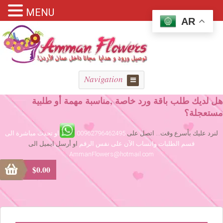
MENU
AR
Navigation
هل لديك طلب باقة ورد خاصة ,مناسبة مهمة أو طلبية
مستعجلة؟
لنرد عليك بأسرع وقت... اتصل على
00962796462495
او تحدث مباشرة الى
قسم الطلبات واتساب الآن على نفس الرقم
او أرسل ايميل الى
AmmanFlowers@hotmail.com
$
0.00