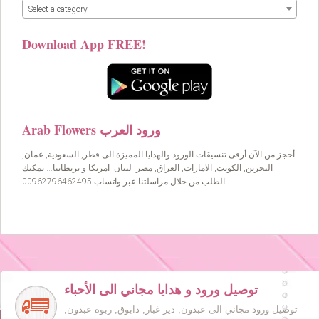
Select a category
Download App FREE!
Arab Flowers ورود العرب
أحجز من الآن أرقى تنسيقات الورود والهدايا المميزة الى قطر, السعودية, عمان,
البحرين, الكويت, الامارات, العراق, مصر, لبنان, امريكا و بريطانيا… يمكنك
الطلب من خلال مراسلتنا عبر واتساب 00962796462495
توصيل ورود و هدايا مجاني الى الأحباء
توصيل ورود مجاني الى عبدون, دير غبار, دابوق, ربوه عبدون,