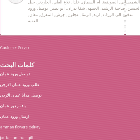
الشميساني, الصويفية, ام السماق, خلدا, تلاع العلي, الجاردنز, جبل
لحسين, ضاحية الرشيد, الجبيهه, شفا بدران, ابو نصير. توصيل ورود
مدفوع الى الزرقاء, اربد, الرمثا, عجلون, جرش, المفرق, معان,
العقبة.
Customer Service
كلمات البحث
توصيل ورود عمان
طلب ورود عمان الارجن
توصيل هدايا عمان الاردن
باقه زهور عمان
ارسال ورود عمان
amman flowers delivry
jordan amman gifts