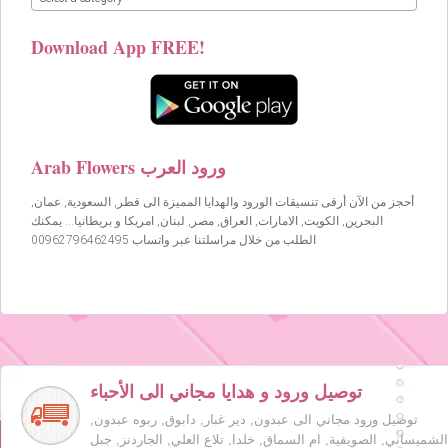
Download App FREE!
Arab Flowers ورود العرب
أحجز من الآن أرقى تنسيقات الورود والهدايا المميزة الى قطر, السعودية, عمان,
البحرين, الكويت, الامارات, العراق, مصر, لبنان, امريكا و بريطانيا… يمكنك
الطلب من خلال مراسلتنا عبر واتساب 00962796462495
توصيل ورود و هدايا مجاني الى الأحباء
توصيل ورود مجاني الى عبدون, دير غبار, دابوق, ربوه عبدون,
الشميساني, الصويفية, ام السماق, خلدا, تلاع العلي, الجاردنز, جبل