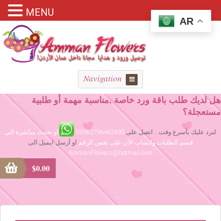
MENU
AR
Navigation
هل لديك طلب باقة ورد خاصة ,مناسبة مهمة أو طلبية
مستعجلة؟
لنرد عليك بأسرع وقت... اتصل على
00962796462495
او تحدث مباشرة الى
قسم الطلبات واتساب الآن على نفس الرقم
او أرسل ايميل الى
AmmanFlowers@hotmail.com
$
0.00