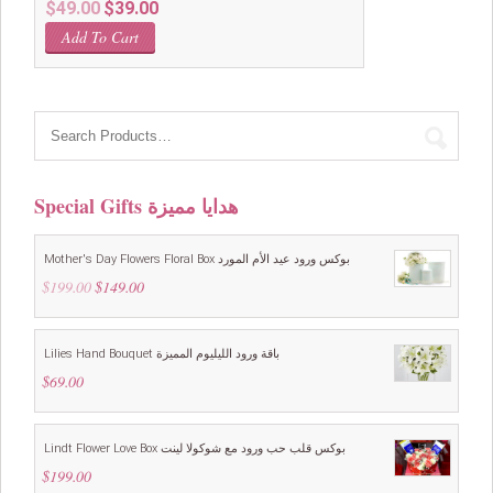
Original
Current
$
49.00
$
39.00
price
price
Add To Cart
was:
is:
$49.00.
$39.00.
Special Gifts هدايا مميزة
Mother's Day Flowers Floral Box بوكس ورود عيد الأم المورد
$
199.00
Original
$
149.00
Current
price
price
was:
is:
$199.00.
$149.00.
Lilies Hand Bouquet باقة ورود الليليوم المميزة
$
69.00
Lindt Flower Love Box بوكس قلب حب ورود مع شوكولا لينت
$
199.00