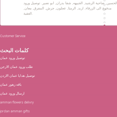
لحسين, ضاحية الرشيد, الجبيهه, شفا بدران, ابو نصير. توصيل ورود
مدفوع الى الزرقاء, اربد, الرمثا, عجلون, جرش, المفرق, معان,
العقبة.
Customer Service
كلمات البحث
توصيل ورود عمان
طلب ورود عمان الارجن
توصيل هدايا عمان الاردن
باقه زهور عمان
ارسال ورود عمان
amman flowers delivry
jordan amman gifts