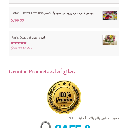
Patchi Flower Love Box بوكس قلب حب ورود مع شوكولا باتشي
$
199.00
Paris Bouquet باقة باريس
$
59.00
Original
$
49.00
Current
Rated
4.88
out of 5
price
price
was:
is:
$59.00.
$49.00.
Genuine Products بضائع أصلية
جميع العطور والجوالات أصلية 100%