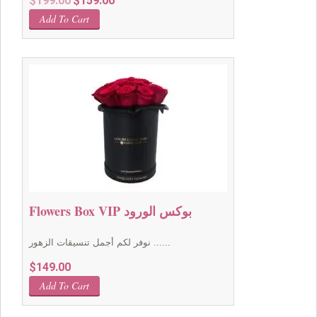
$
199.00
$
159.00
price
price
Add To Cart
was:
is:
$199.00.
$159.00.
Flowers Box VIP بوكس الورود
نوفر لكم أجمل تنسيقات الزهور ......
$
149.00
Add To Cart