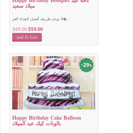
Happy Birthday Bouquet باقة عيد
ميلاد سعيد
لا توجد طريقة أفضل لاهداء العز�...
Original
Current
$
69.00
$
59.00
price
price
Add To Cart
was:
is:
$69.00.
$59.00.
29
%
Happy Birthday Cake Balloon
بالونات كيك عيد الميلاد