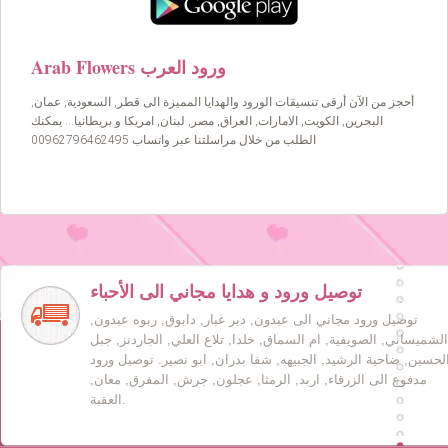
Arab Flowers ورود العرب
أحجز من الآن أرقى تنسيقات الورود والهدايا المميزة الى قطر, السعودية, عمان,
البحرين, الكويت, الامارات, العراق, مصر, لبنان, امريكا و بريطانيا… يمكنك
الطلب من خلال مراسلتنا عبر واتساب 00962796462495
توصيل ورود و هدايا مجاني الى الأحباء
توصيل ورود مجاني الى عبدون, دير غبار, دابوق, ربوه عبدون,
الشميساني, الصويفية, ام السماق, خلدا, تلاع العلي, الجاردنز, جبل
لحسين, ضاحية الرشيد, الجبيهه, شفا بدران, ابو نصير. توصيل ورود
مدفوع الى الزرقاء, اربد, الرمثا, عجلون, جرش, المفرق, معان,
العقبة.