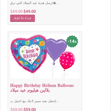
ارسل هدية عيد الميلاد التي ترق�...
Original
Current
$
69.00
$
49.00
price
price
Add To Cart
was:
is:
$69.00.
$49.00.
14
%
Happy Birthday Helium Balloons
بلالين هيليوم عيد ميلاد
إحتفل بعيد مميز لابتك مع اجمل ب...
Original
Current
$
69.00
$
59.00