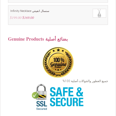
out of
5
was:
is:
$99.00.
$69.00.
Infinity Necklace سنسال انفينتي
$
199.00
Original
$
169.00
Current
price
price
was:
is:
$199.00.
$169.00.
Genuine Products بضائع أصلية
جميع العطور والجوالات أصلية 100%