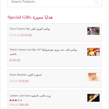
Special Gifts هدايا مميزة
Fleur Flowers Box بوكس الورود فلير
$
169.00
Original
$
149.00
Current
price
price
was:
is:
$169.00.
$149.00.
Patchi Flower Love Box VIP بوكس قلب حب ورود مع شوكولا
باتشي
$
249.00
Swan Bracelet اسواره الاوزه
$
49.00
Original
$
39.00
Current
price
price
was:
is:
$49.00.
$39.00.
Golden Love Rose ورده الحب الذهبية
$
99.00
Original
$
69.00
Current
Rated
3.00
price
price