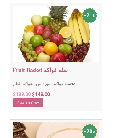
21
%
Fruit Basket سله فواكه
سله فواكه مميزه من الفواكه الطاز�...
Original
Current
$
189.00
$
149.00
price
price
Add To Cart
was:
is:
$189.00.
$149.00.
20
%