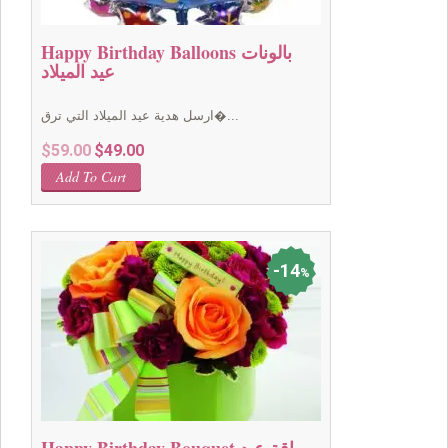
Happy Birthday Balloons بالونات
عيد الميلاد
ارسل هدية عيد الميلاد التي ترق�...
Original
Current
$
59.00
$
49.00
price
price
Add To Cart
was:
is:
$59.00.
$49.00.
14
%