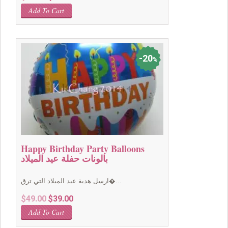
price
price
Add To Cart
was:
is:
$69.00.
$59.00.
20
%
Happy Birthday Party Balloons
بالونات حفلة عيد الميلاد
ارسل هدية عيد الميلاد التي ترق�...
Original
Current
$
49.00
$
39.00
price
price
Add To Cart
was:
is: