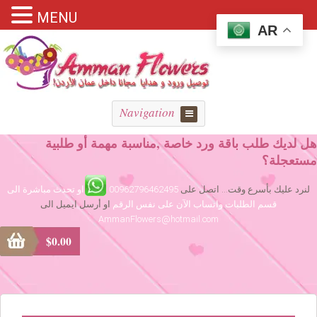
MENU
AR
Navigation
هل لديك طلب باقة ورد خاصة ,مناسبة مهمة أو طلبية
مستعجلة؟
لنرد عليك بأسرع وقت... اتصل على
00962796462495
او تحدث مباشرة الى
قسم الطلبات واتساب الآن على نفس الرقم
او أرسل ايميل الى
AmmanFlowers@hotmail.com
$
0.00