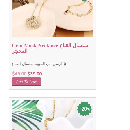
Gem Mask Necklace سنسال القناع
المحجر
ارسل الى الحبيبه سنسال القناع �...
Original
Current
$
49.00
$
39.00
price
price
Add To Cart
was:
is:
$49.00.
$39.00.
20
%