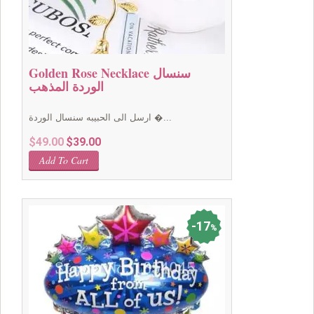
Golden Rose Necklace سنسال
الوردة المذهب
ارسل الى الحبيبه سنسال الوردة �...
Original
Current
$
49.00
$
39.00
price
price
Add To Cart
was:
is:
$49.00.
$39.00.
17
%