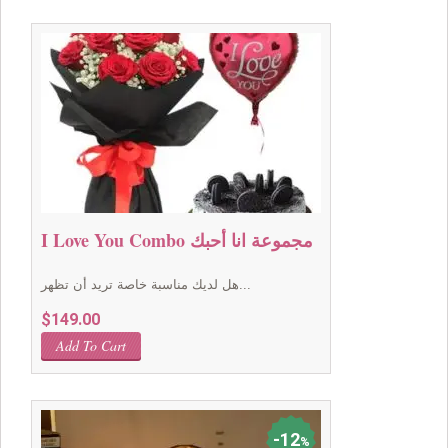
$49.00.
$39.00.
I Love You Combo مجموعة انا أحبك
هل لديك مناسبة خاصة تريد أن تظهر...
$
149.00
Add To Cart
12
%