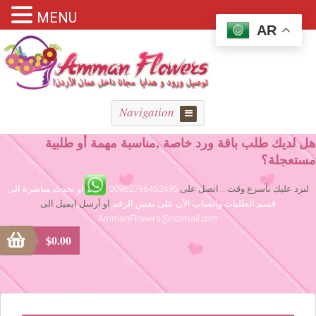
MENU
AR
Navigation
هل لديك طلب باقة ورد خاصة ,مناسبة مهمة أو طلبية
مستعجلة؟
لنرد عليك بأسرع وقت... اتصل على
00962796462495
او تحدث مباشرة الى
قسم الطلبات واتساب الآن على نفس الرقم
او أرسل ايميل الى
AmmanFlowers@hotmail.com
$
0.00