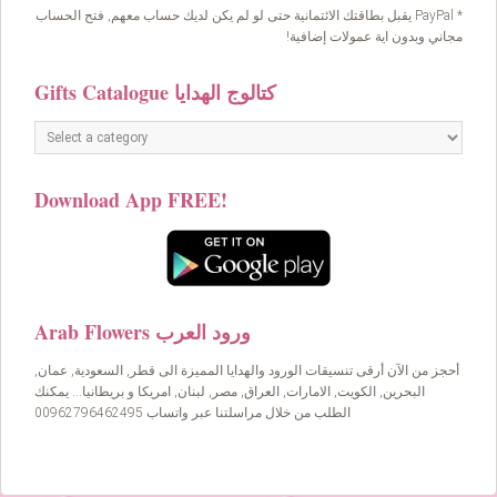
* PayPal يقبل بطاقتك الائتمانية حتى لو لم يكن لديك حساب معهم, فتح الحساب
مجاني وبدون اية عمولات إضافية!
Gifts Catalogue كتالوج الهدايا
Download App FREE!
Arab Flowers ورود العرب
أحجز من الآن أرقى تنسيقات الورود والهدايا المميزة الى قطر, السعودية, عمان,
البحرين, الكويت, الامارات, العراق, مصر, لبنان, امريكا و بريطانيا… يمكنك
الطلب من خلال مراسلتنا عبر واتساب 00962796462495