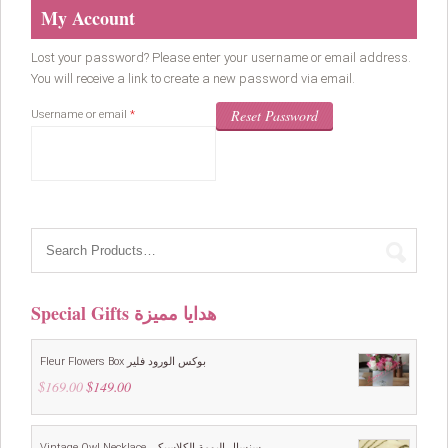
My Account
Lost your password? Please enter your username or email address.
You will receive a link to create a new password via email.
Required
Reset Password
Username or email
*
Special Gifts هدايا مميزة
Fleur Flowers Box بوكس الورود فلير
$
169.00
Original
$
149.00
Current
price
price
was:
is:
$169.00.
$149.00.
Vintage Owl Necklace سنسال البومة الكلاسيكي