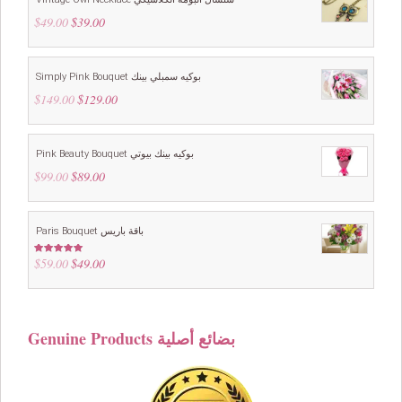
$
49.00
Original
$
39.00
Current
price
price
was:
is:
$49.00.
$39.00.
Simply Pink Bouquet بوكيه سمبلي بينك
$
149.00
Original
$
129.00
Current
price
price
was:
is:
$149.00.
$129.00.
Pink Beauty Bouquet بوكيه بينك بيوتي
$
99.00
Original
$
89.00
Current
price
price
was:
is:
$99.00.
$89.00.
Paris Bouquet باقة باريس
$
59.00
Original
$
49.00
Current
Rated
4.88
out of 5
price
price
was:
is:
$59.00.
$49.00.
Genuine Products بضائع أصلية