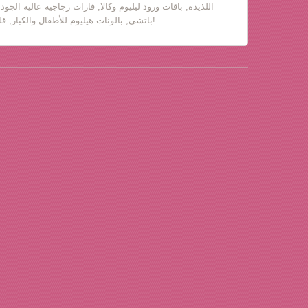
اللذيذة, باقات ورود ليليوم وكالا, فازات زجاجية عالية الجود
باتشي, بالونات هيليوم للأطفال والكبار, قلب حب, دباديب مع ورود!