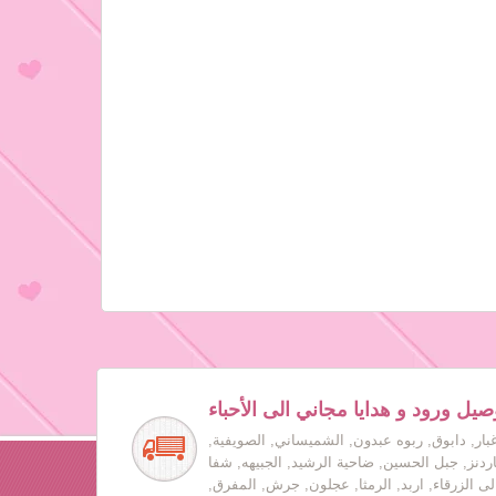
صيل ورود و هدايا مجاني الى الأحباء
بار, دابوق, ربوه عبدون, الشميساني, الصويفية,
جاردنز, جبل الحسين, ضاحية الرشيد, الجبيهه, شفا
لى الزرقاء, اربد, الرمثا, عجلون, جرش, المفرق,