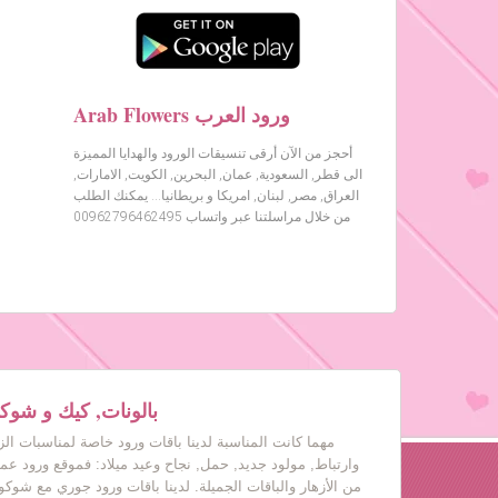
Arab Flowers ورود العرب
أحجز من الآن أرقى تنسيقات الورود والهدايا المميزة
الى قطر, السعودية, عمان, البحرين, الكويت, الامارات,
العراق, مصر, لبنان, امريكا و بريطانيا… يمكنك الطلب
من خلال مراسلتنا عبر واتساب 00962796462495
بالونات, كيك و شوكول
مهما كانت المناسبة لدينا باقات ورود خاصة لمناسبات ال
وارتباط, مولود جديد, حمل, نجاح وعيد ميلاد: فموقع ورود عم
من الأزهار والباقات الجميلة. لدينا باقات ورود جوري مع شوكول