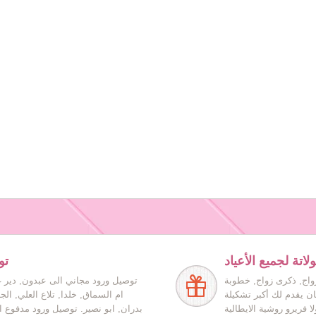
اتة لجميع الأعياد
تو
زواج, ذكرى زواج, خطوبة
توصيل ورود مجاني الى عبدون, دير غ
ان يقدم لك أكبر تشكيلة
ام السماق, خلدا, تلاع العلي, ال
ا فريرو روشية الايطالية
بدران, ابو نصير. توصيل ورود مدفوع ا