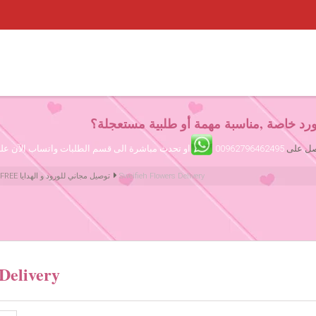
رد خاصة ,مناسبة مهمة أو طلبية مستعجلة؟
تصل على
00962796462495
او تحدث مباشرة الى قسم الطلبات واتساب الآن ع
Sweifieh Flowers Delivery
Amman Jordan Flowers ورود عمّان الأردن | We deliver Flowers & Gifts FREE توصيل مجاني للورود و الهدايا
 Delivery