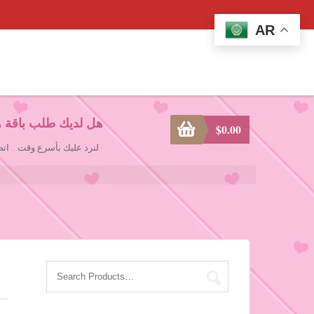
AR
هل لديك طلب باقة و
$
0.00
لنرد عليك بأسرع وقت... ا