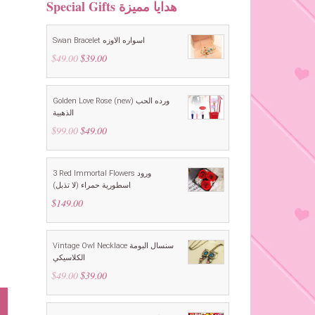
Special Gifts هدايا مميزة
Swan Bracelet اسواره الاوزه
$
49.00
Original
$
39.00
Current
price
price
was:
is:
$49.00.
$39.00.
Golden Love Rose (new) ورده الحب
الذهبية
$
99.00
Original
$
49.00
Current
price
price
was:
is:
$99.00.
$49.00.
3 Red Immortal Flowers ورود
اسطورية حمراء (لا تذبل)
$
149.00
Vintage Owl Necklace سنسال البومة
الكلاسيكي
$
49.00
Original
$
39.00
Current
price
price
was:
is:
$49.00.
$39.00.