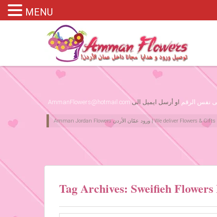
MENU
Please assign primary menu in wp-admin->Appearance->Menus
لى نفس الرقم
او أرسل ايميل الى
AmmanFlowers@hotmail.com
Tag Archives: Sweifieh Flowers