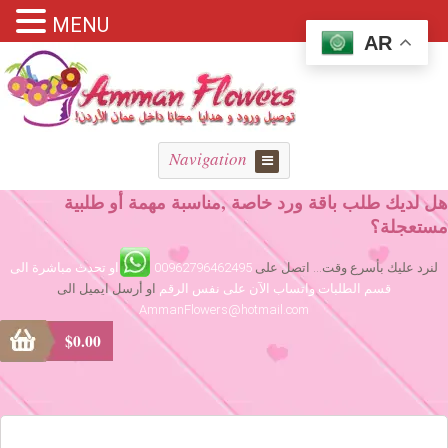
MENU
AR
Navigation
هل لديك طلب باقة ورد خاصة ,مناسبة مهمة أو طلبية
مستعجلة؟
لنرد عليك بأسرع وقت... اتصل على
00962796462495
او تحدث مباشرة الى
قسم الطلبات واتساب الآن على نفس الرقم
او أرسل ايميل الى
AmmanFlowers@hotmail.com
$
0.00