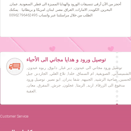
أحجز من الآن أرقى تنسيقات الورود والهدايا المميزة الى قطر, السعودية, عمان,
البحرين, الكويت, الامارات, العراق, مصر, لبنان, امريكا و بريطانيا… يمكنك
الطلب من خلال مراسلتنا عبر واتساب 00962796462495
توصيل ورود و هدايا مجاني الى الأحباء
توصيل ورود مجاني الى عبدون, دير غبار, دابوق, ربوه عبدون,
الشميساني, الصويفية, ام السماق, خلدا, تلاع العلي, الجاردنز, جبل
لحسين, ضاحية الرشيد, الجبيهه, شفا بدران, ابو نصير. توصيل ورود
مدفوع الى الزرقاء, اربد, الرمثا, عجلون, جرش, المفرق, معان,
العقبة.
Customer Service