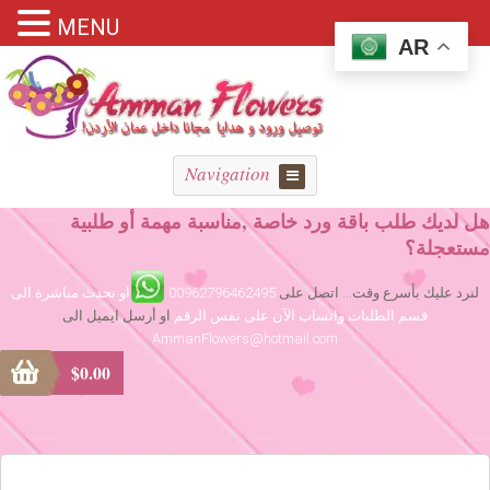
MENU
AR
Navigation
هل لديك طلب باقة ورد خاصة ,مناسبة مهمة أو طلبية
مستعجلة؟
لنرد عليك بأسرع وقت... اتصل على
00962796462495
او تحدث مباشرة الى
قسم الطلبات واتساب الآن على نفس الرقم
او أرسل ايميل الى
AmmanFlowers@hotmail.com
$
0.00