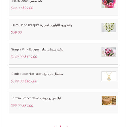
Mix Bouquet باقة مكس
$
49.00
Original
$
39.00
Current
price
price
was:
is:
$49.00.
$39.00.
Lilies Hand Bouquet باقة ورود الليليوم المميزة
$
69.00
Simply Pink Bouquet بوكيه سمبلي بينك
$
149.00
Original
$
129.00
Current
price
price
was:
is:
$149.00.
$129.00.
Double Love Necklace سنسال دبل لوف
$
199.00
Original
$
169.00
Current
price
price
was:
is:
$199.00.
$169.00.
Ferrero Rocher Cake كيك فريرو روشيه
$
99.00
Original
$
89.00
Current
price
price
was:
is:
$99.00.
$89.00.