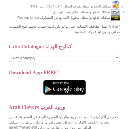
يمكنك الدفع بواسطة بطاقة ائتمان Credit Card عبر PayPal
يمكنك الدفع بواسطة الكاش عند التوصيل
يمكنك الدفع بواسطة التحويل السريع من المصارف Western Union
* PayPal يقبل بطاقتك الائتمانية حتى لو لم يكن لديك حساب معهم, فتح الحساب
مجاني وبدون اية عمولات إضافية!
Gifts Catalogue كتالوج الهدايا
Select a category
Download App FREE!
Arab Flowers ورود العرب
أحجز من الآن أرقى تنسيقات الورود والهدايا المميزة الى قطر, السعودية, عمان,
البحرين, الكويت, الامارات, العراق, مصر, لبنان, امريكا و بريطانيا… يمكنك
الطلب من خلال مراسلتنا عبر واتساب 00962796462495