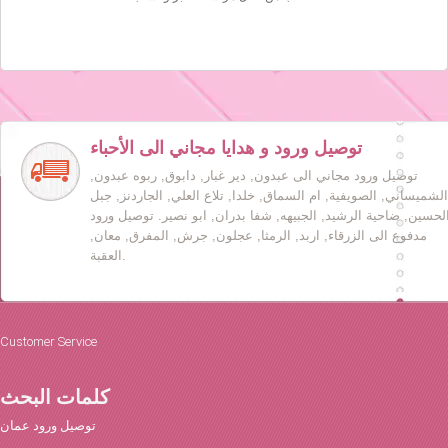
توصيل ورود و هدايا مجاني الى الأحباء
توصيل ورود مجاني الى عبدون, دير غبار, دابوق, ربوه عبدون,
الشميساني, الصويفية, ام السماق, خلدا, تلاع العلي, الجاردنز, جبل
لحسين, ضاحية الرشيد, الجبيهه, شفا بدران, ابو نصير. توصيل ورود
مدفوع الى الزرقاء, اربد, الرمثا, عجلون, جرش, المفرق, معان,
العقبة.
Customer Service
كلمات البحث
توصيل ورود عمان