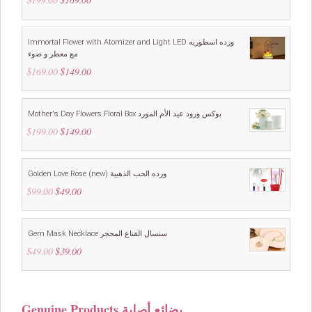
price
price
was:
is:
$199.00.
$169.00.
Immortal Flower with Atomizer and Light LED ورده اسطوريه
مع معطر و ضوء
$
169.00
Original
$
149.00
Current
price
price
was:
is:
$169.00.
$149.00.
Mother's Day Flowers Floral Box بوكس ورود عيد الأم المورد
$
199.00
Original
$
149.00
Current
price
price
was:
is:
$199.00.
$149.00.
Golden Love Rose (new) ورده الحب الذهبية
$
99.00
Original
$
49.00
Current
price
price
was:
is:
$99.00.
$49.00.
Gem Mask Necklace سنسال القناع المحجر
$
49.00
Original
$
39.00
Current
price
price
was:
is:
$49.00.
$39.00.
Genuine Products بضائع أصلية