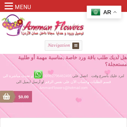
MENU
AR
Navigation
هل لديك طلب باقة ورد خاصة ,مناسبة مهمة أو طلبية
مستعجلة؟
لنرد عليك بأسرع وقت... اتصل على
00962796462495
او تحدث مباشرة الى
قسم الطلبات واتساب الآن على نفس الرقم
او أرسل ايميل الى
AmmanFlowers@hotmail.com
$
0.00