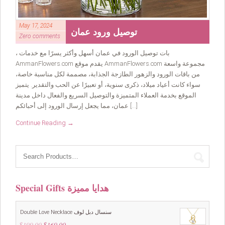
May 17, 2024
توصيل ورود عمان
Zero comments
، بات توصيل الورود في عمان أسهل وأكثر يسرًا مع خدمات
AmmanFlowers.com يقدم موقع AmmanFlowers.com مجموعة واسعة
من باقات الورود والزهور الطازجة الجذابة، مصممة لكل مناسبة خاصة،
سواء كانت أعياد ميلاد، ذكرى سنوية، أو تعبيرًا عن الحب والتقدير. يتميز
الموقع بخدمة العملاء المتميزة والتوصيل السريع والفعال داخل مدينة
عمان، مما يجعل إرسال الورود إلى أحبائكم […]
Continue Reading →
Special Gifts هدايا مميزة
Double Love Necklace سنسال دبل لوف
$
199.00
Original
$
169.00
Current