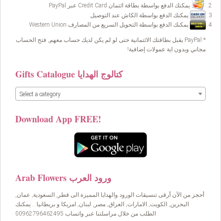
يمكنك الدفع بواسطة بطاقة ائتمان Credit Card عبر PayPal
يمكنك الدفع بواسطة الكاش عند التوصيل
يمكنك الدفع بواسطة التحويل السريع من المصارف Western Union
* PayPal يقبل بطاقتك الائتمانية حتى لو لم يكن لديك حساب معهم, فتح الحساب
مجاني وبدون اية عمولات إضافية!
Gifts Catalogue كتالوج الهدايا
Select a category
Download App FREE!
Arab Flowers ورود العرب
أحجز من الآن أرقى تنسيقات الورود والهدايا المميزة الى قطر, السعودية, عمان,
البحرين, الكويت, الامارات, العراق, مصر, لبنان, امريكا و بريطانيا… يمكنك
الطلب من خلال مراسلتنا عبر واتساب 00962796462495