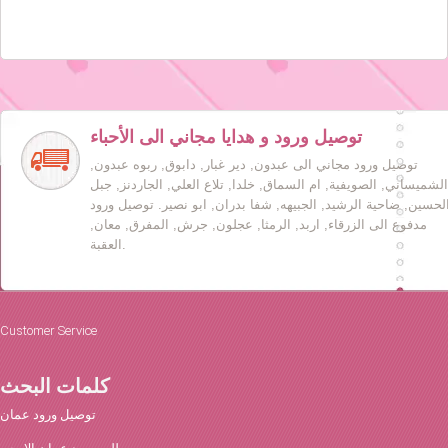
توصيل ورود و هدايا مجاني الى الأحباء
توصيل ورود مجاني الى عبدون, دير غبار, دابوق, ربوه عبدون,
الشميساني, الصويفية, ام السماق, خلدا, تلاع العلي, الجاردنز, جبل
لحسين, ضاحية الرشيد, الجبيهه, شفا بدران, ابو نصير. توصيل ورود
مدفوع الى الزرقاء, اربد, الرمثا, عجلون, جرش, المفرق, معان,
العقبة.
Customer Service
كلمات البحث
توصيل ورود عمان