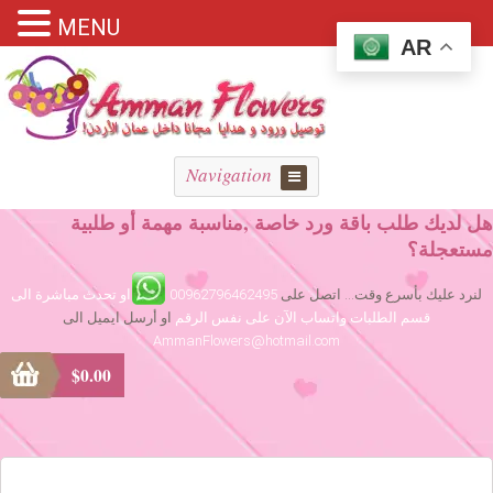
MENU
AR
Navigation
هل لديك طلب باقة ورد خاصة ,مناسبة مهمة أو طلبية
مستعجلة؟
لنرد عليك بأسرع وقت... اتصل على
00962796462495
او تحدث مباشرة الى
قسم الطلبات واتساب الآن على نفس الرقم
او أرسل ايميل الى
AmmanFlowers@hotmail.com
$
0.00