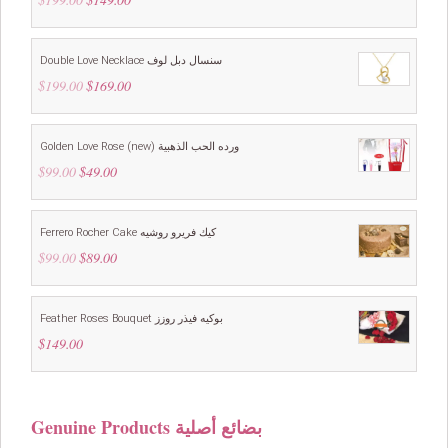
price
price
was:
is:
$199.00.
$149.00.
Double Love Necklace سنسال دبل لوف
$
199.00
Original
$
169.00
Current
price
price
was:
is:
$199.00.
$169.00.
Golden Love Rose (new) ورده الحب الذهبية
$
99.00
Original
$
49.00
Current
price
price
was:
is:
$99.00.
$49.00.
Ferrero Rocher Cake كيك فريرو روشيه
$
99.00
Original
$
89.00
Current
price
price
was:
is:
$99.00.
$89.00.
Feather Roses Bouquet بوكيه فيذر روزز
$
149.00
Genuine Products بضائع أصلية