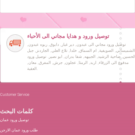
توصيل ورود و هدايا مجاني الى الأحباء
توصيل ورود مجاني الى عبدون, دير غبار, دابوق, ربوه عبدون,
الشميساني, الصويفية, ام السماق, خلدا, تلاع العلي, الجاردنز, جبل
لحسين, ضاحية الرشيد, الجبيهه, شفا بدران, ابو نصير. توصيل ورود
مدفوع الى الزرقاء, اربد, الرمثا, عجلون, جرش, المفرق, معان,
العقبة.
Customer Service
كلمات البحث
توصيل ورود عمان
طلب ورود عمان الارجن