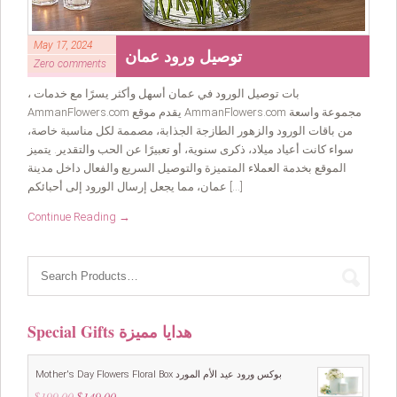
May 17, 2024
توصيل ورود عمان
Zero comments
، بات توصيل الورود في عمان أسهل وأكثر يسرًا مع خدمات
AmmanFlowers.com يقدم موقع AmmanFlowers.com مجموعة واسعة
من باقات الورود والزهور الطازجة الجذابة، مصممة لكل مناسبة خاصة،
سواء كانت أعياد ميلاد، ذكرى سنوية، أو تعبيرًا عن الحب والتقدير. يتميز
الموقع بخدمة العملاء المتميزة والتوصيل السريع والفعال داخل مدينة
عمان، مما يجعل إرسال الورود إلى أحبائكم […]
Continue Reading →
Special Gifts هدايا مميزة
Mother's Day Flowers Floral Box بوكس ورود عيد الأم المورد
$
199.00
Original
$
149.00
Current