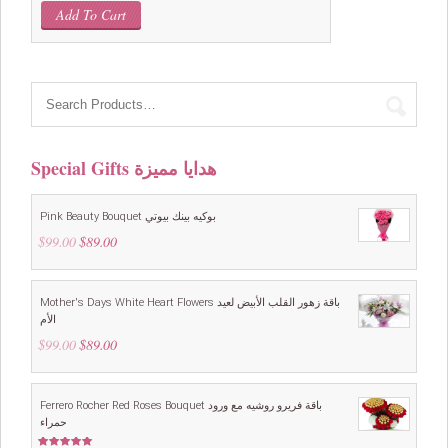
Add To Cart
Special Gifts هدايا مميزة
Pink Beauty Bouquet بوكيه بينك بيوتي
$
99.00
Original
$
89.00
Current
price
price
was:
is:
$99.00.
$89.00.
Mother's Days White Heart Flowers باقة زهور القلب الأبيض لعيد
الأم
$
99.00
Original
$
89.00
Current
price
price
was:
is:
$99.00.
$89.00.
Ferrero Rocher Red Roses Bouquet باقة فريرو روشيه مع ورود
حمراء