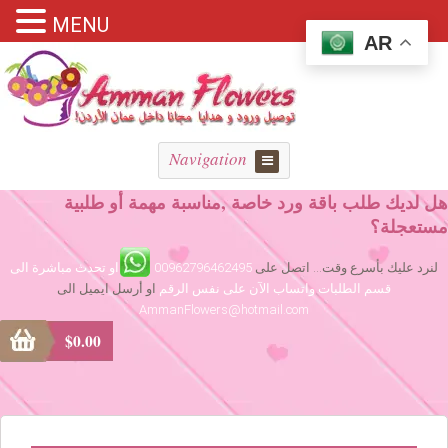
MENU
AR
Navigation
هل لديك طلب باقة ورد خاصة ,مناسبة مهمة أو طلبية
مستعجلة؟
لنرد عليك بأسرع وقت... اتصل على
00962796462495
او تحدث مباشرة الى
قسم الطلبات واتساب الآن على نفس الرقم
او أرسل ايميل الى
AmmanFlowers@hotmail.com
$
0.00