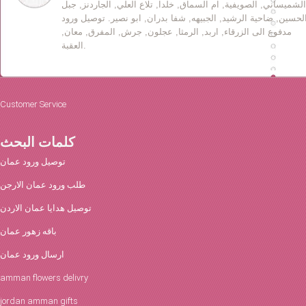
الشميساني, الصويفية, ام السماق, خلدا, تلاع العلي, الجاردنز, جبل
لحسين, ضاحية الرشيد, الجبيهه, شفا بدران, ابو نصير. توصيل ورود
مدفوع الى الزرقاء, اربد, الرمثا, عجلون, جرش, المفرق, معان,
العقبة.
Customer Service
كلمات البحث
توصيل ورود عمان
طلب ورود عمان الارجن
توصيل هدايا عمان الاردن
باقه زهور عمان
ارسال ورود عمان
amman flowers delivry
jordan amman gifts