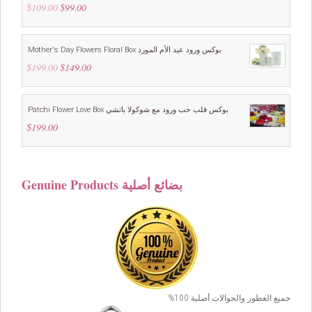
$
109.00
Original
$
99.00
Current
Rated
5.00
out of 5
price
price
was:
is:
$109.00.
$99.00.
Mother's Day Flowers Floral Box بوكس ورود عيد الأم المورد
$
199.00
Original
$
149.00
Current
price
price
was:
is:
$199.00.
$149.00.
Patchi Flower Love Box بوكس قلب حب ورود مع شوكولا باتشي
$
199.00
Genuine Products بضائع أصلية
جميع العطور والجوالات أصلية 100%