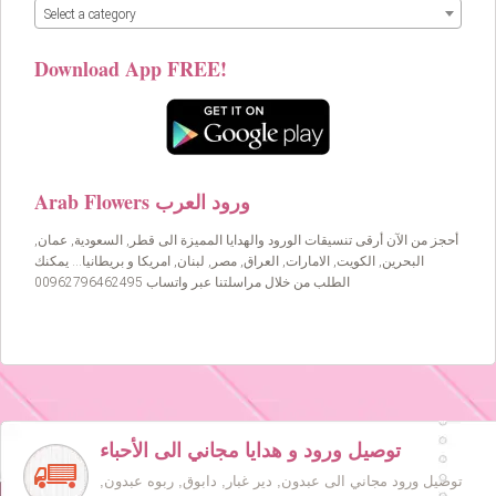
Select a category
Download App FREE!
Arab Flowers ورود العرب
أحجز من الآن أرقى تنسيقات الورود والهدايا المميزة الى قطر, السعودية, عمان,
البحرين, الكويت, الامارات, العراق, مصر, لبنان, امريكا و بريطانيا… يمكنك
الطلب من خلال مراسلتنا عبر واتساب 00962796462495
توصيل ورود و هدايا مجاني الى الأحباء
توصيل ورود مجاني الى عبدون, دير غبار, دابوق, ربوه عبدون,