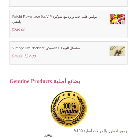
price
price
was:
is:
$169.00.
$149.00.
Patchi Flower Love Box VIP بوكس قلب حب ورود مع شوكولا
باتشي
$
249.00
Vintage Owl Necklace سنسال البومة الكلاسيكي
$
49.00
Original
$
39.00
Current
price
price
was:
is:
$49.00.
$39.00.
Genuine Products بضائع أصلية
جميع العطور والجوالات أصلية 100%