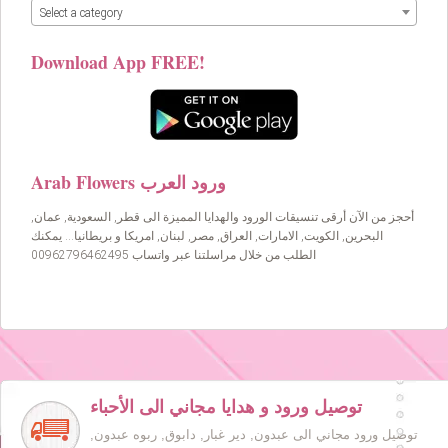
Select a category
Download App FREE!
Arab Flowers ورود العرب
أحجز من الآن أرقى تنسيقات الورود والهدايا المميزة الى قطر, السعودية, عمان,
البحرين, الكويت, الامارات, العراق, مصر, لبنان, امريكا و بريطانيا… يمكنك
الطلب من خلال مراسلتنا عبر واتساب 00962796462495
توصيل ورود و هدايا مجاني الى الأحباء
توصيل ورود مجاني الى عبدون, دير غبار, دابوق, ربوه عبدون,