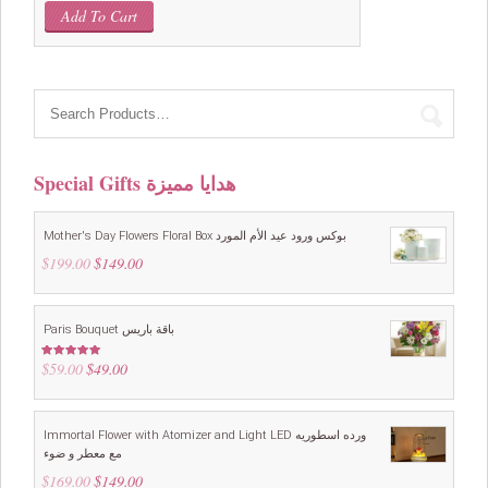
price
price
Add To Cart
was:
is:
$69.00.
$59.00.
Special Gifts هدايا مميزة
Mother's Day Flowers Floral Box بوكس ورود عيد الأم المورد
$
199.00
Original
$
149.00
Current
price
price
was:
is:
$199.00.
$149.00.
Paris Bouquet باقة باريس
$
59.00
Original
$
49.00
Current
Rated
4.88
out of 5
price
price
was:
is:
$59.00.
$49.00.
Immortal Flower with Atomizer and Light LED ورده اسطوريه
مع معطر و ضوء
$
169.00
Original
$
149.00
Current