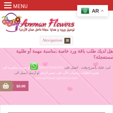
MENU
AR
Navigation
هل لديك طلب باقة ورد خاصة ,مناسبة مهمة أو طلبية
مستعجلة؟
لنرد عليك بأسرع وقت... اتصل على
00962796462495
او تحدث مباشرة الى
قسم الطلبات واتساب الآن على نفس الرقم
او أرسل ايميل الى
AmmanFlowers@hotmail.com
$
0.00