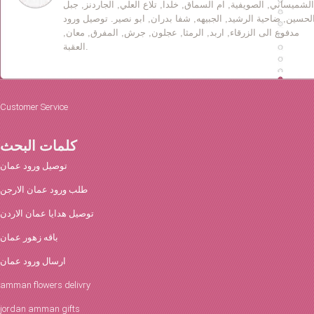
الشميساني, الصويفية, ام السماق, خلدا, تلاع العلي, الجاردنز, جبل
لحسين, ضاحية الرشيد, الجبيهه, شفا بدران, ابو نصير. توصيل ورود
مدفوع الى الزرقاء, اربد, الرمثا, عجلون, جرش, المفرق, معان,
العقبة.
Customer Service
كلمات البحث
توصيل ورود عمان
طلب ورود عمان الارجن
توصيل هدايا عمان الاردن
باقه زهور عمان
ارسال ورود عمان
amman flowers delivry
jordan amman gifts