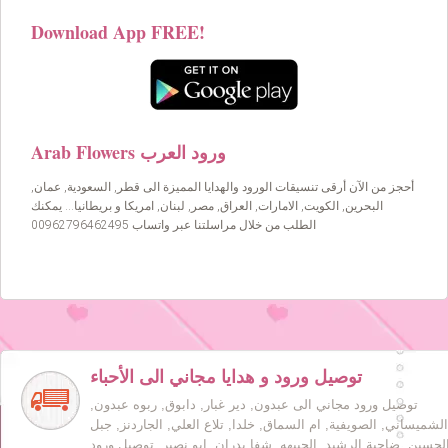
Download App FREE!
Arab Flowers ورود العرب
أحجز من الآن أرقى تنسيقات الورود والهدايا المميزة الى قطر, السعودية, عمان,
البحرين, الكويت, الامارات, العراق, مصر, لبنان, امريكا و بريطانيا… يمكنك
الطلب من خلال مراسلتنا عبر واتساب 00962796462495
توصيل ورود و هدايا مجاني الى الأحباء
توصيل ورود مجاني الى عبدون, دير غبار, دابوق, ربوه عبدون,
الشميساني, الصويفية, ام السماق, خلدا, تلاع العلي, الجاردنز, جبل
لحسين, ضاحية الرشيد, الجبيهه, شفا بدران, ابو نصير. توصيل ورود