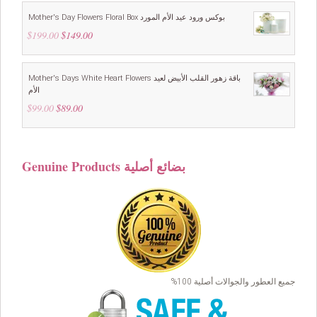
$169.00.
$149.00.
Mother's Day Flowers Floral Box بوكس ورود عيد الأم المورد
$
199.00
Original
$
149.00
Current
price
price
was:
is:
$199.00.
$149.00.
Mother's Days White Heart Flowers باقة زهور القلب الأبيض لعيد
الأم
$
99.00
Original
$
89.00
Current
price
price
was:
is:
$99.00.
$89.00.
Genuine Products بضائع أصلية
جميع العطور والجوالات أصلية 100%