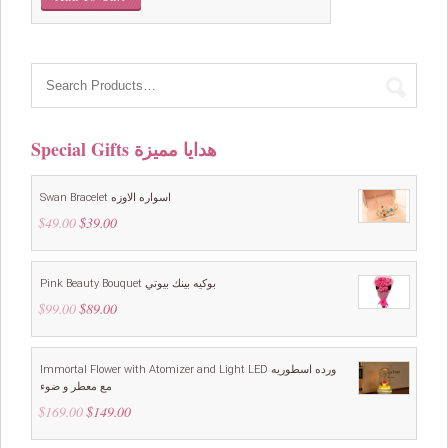
Special Gifts هدايا مميزة
Swan Bracelet اسواره الاوزه
$
49.00
Original
$
39.00
Current
price
price
was:
is:
$49.00.
$39.00.
Pink Beauty Bouquet بوكيه بينك بيوتي
$
99.00
Original
$
89.00
Current
price
price
was:
is:
$99.00.
$89.00.
Immortal Flower with Atomizer and Light LED ورده اسطوريه
مع معطر و ضوء
$
169.00
Original
$
149.00
Current
price
price
was:
is: