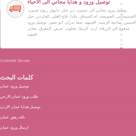
توصيل ورود و هدايا مجاني الى الأحباء
توصيل ورود مجاني الى عبدون, دير غبار, دابوق, ربوه عبدون,
الشميساني, الصويفية, ام السماق, خلدا, تلاع العلي, الجاردنز, جبل
لحسين, ضاحية الرشيد, الجبيهه, شفا بدران, ابو نصير. توصيل ورود
مدفوع الى الزرقاء, اربد, الرمثا, عجلون, جرش, المفرق, معان,
العقبة.
Customer Service
كلمات البحث
توصيل ورود عمان
طلب ورود عمان الارجن
توصيل هدايا عمان الاردن
باقه زهور عمان
ارسال ورود عمان