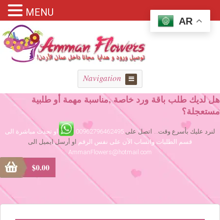
MENU
AR
Navigation
هل لديك طلب باقة ورد خاصة ,مناسبة مهمة أو طلبية
مستعجلة؟
لنرد عليك بأسرع وقت... اتصل على
00962796462495
او تحدث مباشرة الى
قسم الطلبات واتساب الآن على نفس الرقم
او أرسل ايميل الى
AmmanFlowers@hotmail.com
$
0.00