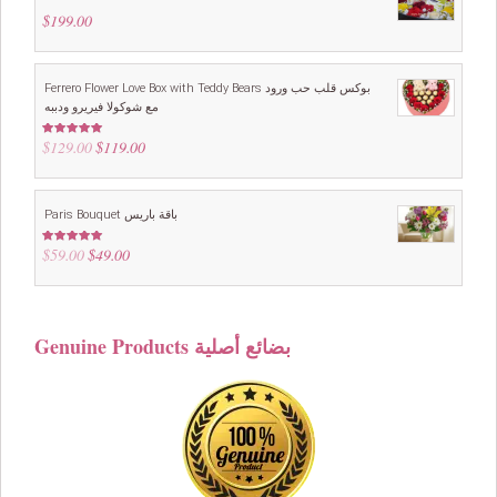
$
199.00
Ferrero Flower Love Box with Teddy Bears بوكس قلب حب ورود
مع شوكولا فيريرو ودببه
$
129.00
Original
$
119.00
Current
Rated
5.00
out of 5
price
price
was:
is:
$129.00.
$119.00.
Paris Bouquet باقة باريس
$
59.00
Original
$
49.00
Current
Rated
4.88
out of 5
price
price
was:
is:
$59.00.
$49.00.
Genuine Products بضائع أصلية