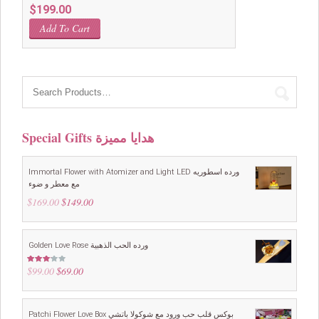
$
199.00
Add To Cart
Special Gifts هدايا مميزة
Immortal Flower with Atomizer and Light LED ورده اسطوريه
مع معطر و ضوء
$
169.00
Original
$
149.00
Current
price
price
was:
is:
$169.00.
$149.00.
Golden Love Rose ورده الحب الذهبية
$
99.00
Original
$
69.00
Current
Rated
3.00
price
price
out of
5
was:
is:
$99.00.
$69.00.
Patchi Flower Love Box بوكس قلب حب ورود مع شوكولا باتشي