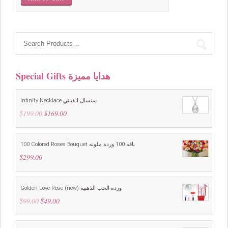
was:
is:
$199.00.
$149.00.
Special Gifts هدايا مميزة
Infinity Necklace سنسال انفينتي
$
199.00
Original
$
169.00
Current
price
price
was:
is:
$199.00.
$169.00.
100 Colored Roses Bouquet باقه 100 وردة ملونه
$
299.00
Golden Love Rose (new) ورده الحب الذهبية
$
99.00
Original
$
49.00
Current
price
price
was:
is:
$99.00.
$49.00.