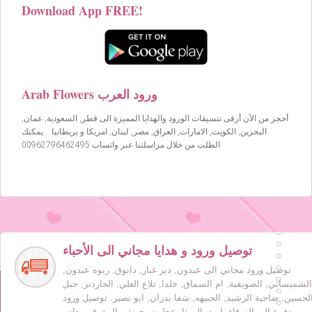
Download App FREE!
Arab Flowers ورود العرب
أحجز من الآن أرقى تنسيقات الورود والهدايا المميزة الى قطر, السعودية, عمان,
البحرين, الكويت, الامارات, العراق, مصر, لبنان, امريكا و بريطانيا… يمكنك
الطلب من خلال مراسلتنا عبر واتساب 00962796462495
توصيل ورود و هدايا مجاني الى الأحباء
توصيل ورود مجاني الى عبدون, دير غبار, دابوق, ربوه عبدون,
الشميساني, الصويفية, ام السماق, خلدا, تلاع العلي, الجاردنز, جبل
لحسين, ضاحية الرشيد, الجبيهه, شفا بدران, ابو نصير. توصيل ورود
مدفوع الى الزرقاء, اربد, الرمثا, عجلون, جرش, المفرق, معان,