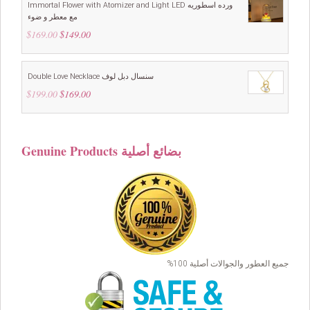
Immortal Flower with Atomizer and Light LED ورده اسطوريه
مع معطر و ضوء
$
169.00
Original
$
149.00
Current
price
price
was:
is:
$169.00.
$149.00.
Double Love Necklace سنسال دبل لوف
$
199.00
Original
$
169.00
Current
price
price
was:
is:
$199.00.
$169.00.
Genuine Products بضائع أصلية
جميع العطور والجوالات أصلية 100%