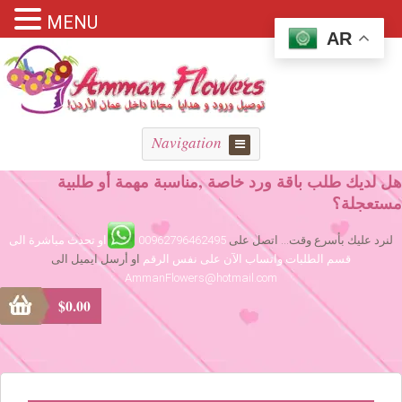
MENU
AR
Navigation
هل لديك طلب باقة ورد خاصة ,مناسبة مهمة أو طلبية
مستعجلة؟
لنرد عليك بأسرع وقت... اتصل على
00962796462495
او تحدث مباشرة الى
قسم الطلبات واتساب الآن على نفس الرقم
او أرسل ايميل الى
AmmanFlowers@hotmail.com
$
0.00