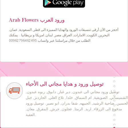
Arab Flowers ورود العرب
أحجز من الآن أرقى تنسيقات الورود والهدايا المميزة الى قطر, السعودية, عمان,
البحرين, الكويت, الامارات, العراق, مصر, لبنان, امريكا و بريطانيا… يمكنك
الطلب من خلال مراسلتنا عبر واتساب 00962796462495
توصيل ورود و هدايا مجاني الى الأحباء
توصيل ورود مجاني الى عبدون, دير غبار, دابوق, ربوه عبدون,
الشميساني, الصويفية, ام السماق, خلدا, تلاع العلي, الجاردنز, جبل
لحسين, ضاحية الرشيد, الجبيهه, شفا بدران, ابو نصير. توصيل ورود
مدفوع الى الزرقاء, اربد, الرمثا, عجلون, جرش, المفرق, معان,
العقبة.