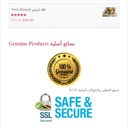
5
was:
is:
$99.00.
$69.00.
Paris Bouquet باقة باريس
$
59.00
Original
$
49.00
Current
Rated
4.88
out of 5
price
price
was:
is:
$59.00.
$49.00.
Genuine Products بضائع أصلية
جميع العطور والجوالات أصلية 100%