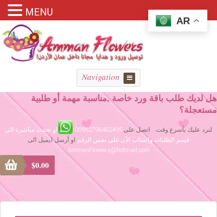
MENU
AR
Navigation
هل لديك طلب باقة ورد خاصة ,مناسبة مهمة أو طلبية
مستعجلة؟
لنرد عليك بأسرع وقت... اتصل على
00962796462495
او تحدث مباشرة الى
قسم الطلبات واتساب الآن على نفس الرقم
او أرسل ايميل الى
AmmanFlowers@hotmail.com
$
0.00