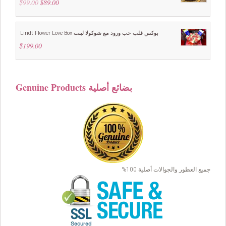
$
99.00
Original
$
89.00
Current
price
price
was:
is:
$99.00.
$89.00.
Lindt Flower Love Box بوكس قلب حب ورود مع شوكولا لينت
$
199.00
Genuine Products بضائع أصلية
جميع العطور والجوالات أصلية 100%