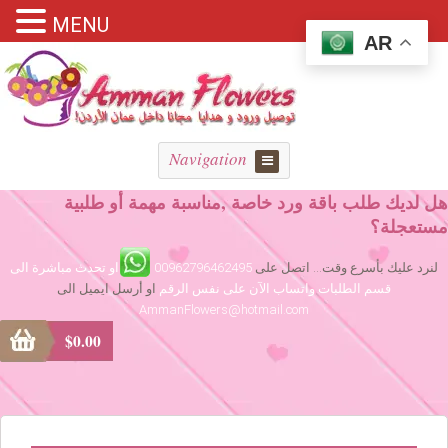
MENU
AR
Navigation
هل لديك طلب باقة ورد خاصة ,مناسبة مهمة أو طلبية
مستعجلة؟
لنرد عليك بأسرع وقت... اتصل على
00962796462495
او تحدث مباشرة الى
قسم الطلبات واتساب الآن على نفس الرقم
او أرسل ايميل الى
AmmanFlowers@hotmail.com
$
0.00