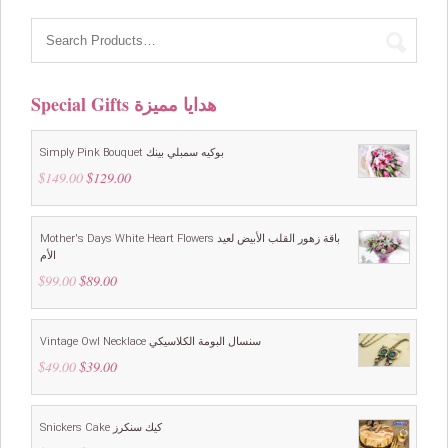
Special Gifts هدايا مميزة
Simply Pink Bouquet بوكيه سمبلي بينك
$
149.00
Original
$
129.00
Current
price
price
was:
is:
$149.00.
$129.00.
Mother's Days White Heart Flowers باقة زهور القلب الأبيض لعيد
الأم
$
99.00
Original
$
89.00
Current
price
price
was:
is:
$99.00.
$89.00.
Vintage Owl Necklace سنسال البومة الكلاسيكي
$
49.00
Original
$
39.00
Current
price
price
was:
is:
$49.00.
$39.00.
Snickers Cake كيك سنكرز