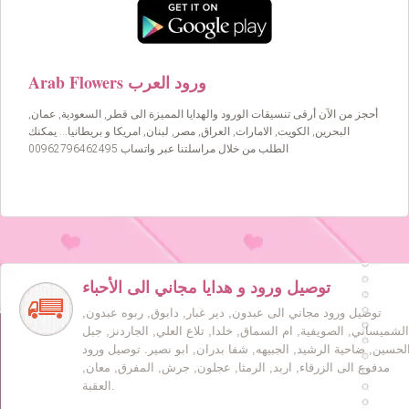
Arab Flowers ورود العرب
أحجز من الآن أرقى تنسيقات الورود والهدايا المميزة الى قطر, السعودية, عمان,
البحرين, الكويت, الامارات, العراق, مصر, لبنان, امريكا و بريطانيا… يمكنك
الطلب من خلال مراسلتنا عبر واتساب 00962796462495
توصيل ورود و هدايا مجاني الى الأحباء
توصيل ورود مجاني الى عبدون, دير غبار, دابوق, ربوه عبدون,
الشميساني, الصويفية, ام السماق, خلدا, تلاع العلي, الجاردنز, جبل
لحسين, ضاحية الرشيد, الجبيهه, شفا بدران, ابو نصير. توصيل ورود
مدفوع الى الزرقاء, اربد, الرمثا, عجلون, جرش, المفرق, معان,
العقبة.