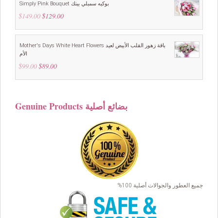
Simply Pink Bouquet بوكيه سمبلي بينك
$
149.00
Original
$
129.00
Current
price
price
was:
is:
$149.00.
$129.00.
Mother's Days White Heart Flowers باقة زهور القلب الأبيض لعيد
الأم
$
99.00
Original
$
89.00
Current
price
price
was:
is:
$99.00.
$89.00.
Genuine Products بضائع أصلية
جميع العطور والجوالات أصلية 100%