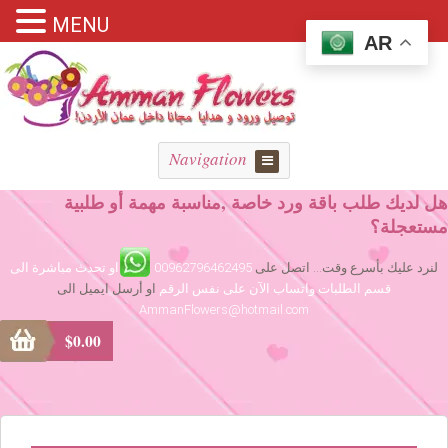
MENU
AR
Navigation
هل لديك طلب باقة ورد خاصة ,مناسبة مهمة أو طلبية
مستعجلة؟
لنرد عليك بأسرع وقت... اتصل على
00962796462495
او تحدث مباشرة الى
قسم الطلبات واتساب الآن على نفس الرقم
او أرسل ايميل الى
AmmanFlowers@hotmail.com
$
0.00