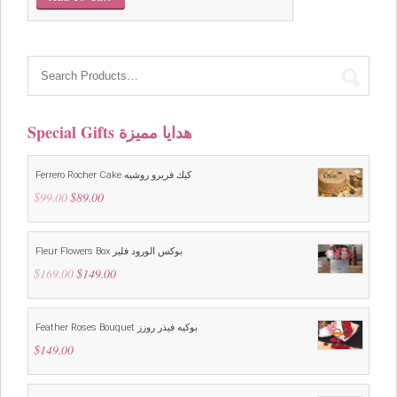
was:
is:
$199.00.
$149.00.
Special Gifts هدايا مميزة
Ferrero Rocher Cake كيك فريرو روشيه
$
99.00
Original
$
89.00
Current
price
price
was:
is:
$99.00.
$89.00.
Fleur Flowers Box بوكس الورود فلير
$
169.00
Original
$
149.00
Current
price
price
was:
is:
$169.00.
$149.00.
Feather Roses Bouquet بوكيه فيذر روزز
$
149.00