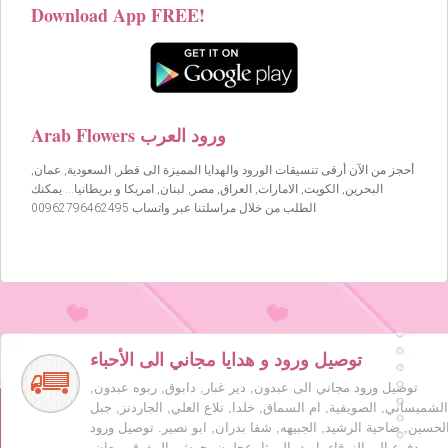
Download App FREE!
Arab Flowers ورود العرب
أحجز من الآن أرقى تنسيقات الورود والهدايا المميزة الى قطر, السعودية, عمان,
البحرين, الكويت, الامارات, العراق, مصر, لبنان, امريكا و بريطانيا… يمكنك
الطلب من خلال مراسلتنا عبر واتساب 00962796462495
توصيل ورود و هدايا مجاني الى الأحباء
توصيل ورود مجاني الى عبدون, دير غبار, دابوق, ربوه عبدون,
الشميساني, الصويفية, ام السماق, خلدا, تلاع العلي, الجاردنز, جبل
لحسين, ضاحية الرشيد, الجبيهه, شفا بدران, ابو نصير. توصيل ورود
مدفوع الى الزرقاء, اربد, الرمثا, عجلون, جرش, المفرق, معان,