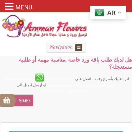
MENU
AR
Navigation
هل لديك طلب باقة ورد خاصة ,مناسبة مهمة أو طلبية
مستعجلة؟
لنرد عليك بأسرع وقت... اتصل على
00962796462495
او تحدث مباشرة الى
قسم الطلبات واتساب الآن على نفس الرقم
او أرسل ايميل الى
AmmanFlowers@hotmail.com
$
0.00