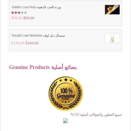
$149.00.
$129.00.
Golden Love Rose ورده الحب الذهبية
$
99.00
Original
$
69.00
Current
Rated
3.00
price
price
out of
5
was:
is:
$99.00.
$69.00.
Double Love Necklace سنسال دبل لوف
$
199.00
Original
$
169.00
Current
price
price
was:
is:
$199.00.
$169.00.
Genuine Products بضائع أصلية
جميع العطور والجوالات أصلية 100%