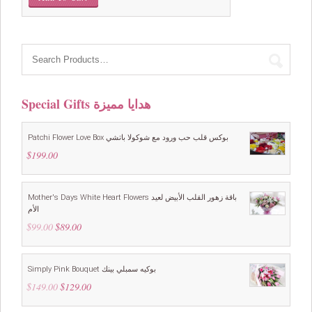
was:
is:
$99.00.
$89.00.
Special Gifts هدايا مميزة
Patchi Flower Love Box بوكس قلب حب ورود مع شوكولا باتشي
$
199.00
Mother's Days White Heart Flowers باقة زهور القلب الأبيض لعيد
الأم
$
99.00
Original
$
89.00
Current
price
price
was:
is:
$99.00.
$89.00.
Simply Pink Bouquet بوكيه سمبلي بينك
$
149.00
Original
$
129.00
Current
price
price
was:
is: