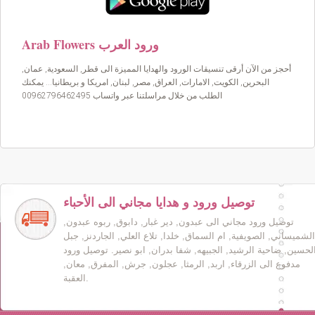
Arab Flowers ورود العرب
أحجز من الآن أرقى تنسيقات الورود والهدايا المميزة الى قطر, السعودية, عمان,
البحرين, الكويت, الامارات, العراق, مصر, لبنان, امريكا و بريطانيا… يمكنك
الطلب من خلال مراسلتنا عبر واتساب 00962796462495
توصيل ورود و هدايا مجاني الى الأحباء
توصيل ورود مجاني الى عبدون, دير غبار, دابوق, ربوه عبدون,
الشميساني, الصويفية, ام السماق, خلدا, تلاع العلي, الجاردنز, جبل
لحسين, ضاحية الرشيد, الجبيهه, شفا بدران, ابو نصير. توصيل ورود
مدفوع الى الزرقاء, اربد, الرمثا, عجلون, جرش, المفرق, معان,
العقبة.