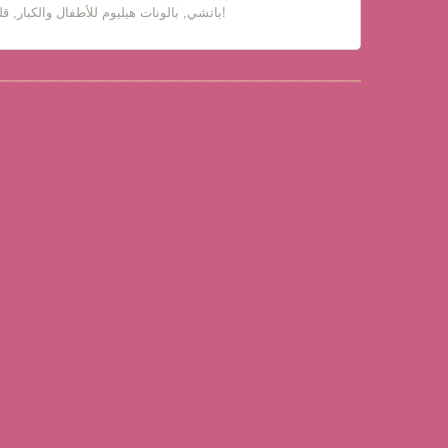
باتشي, بالونات هيليوم للأطفال والكبار, قلب حب, دباديب مع ورود!