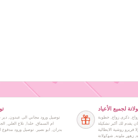
اتة لجميع الأعياد
تو
زواج, ذكرى زواج, خطوبة
توصيل ورود مجاني الى عبدون, دير غ
ان يقدم لك أكبر تشكيلة
ام السماق, خلدا, تلاع العلي, ال
ا فريرو روشية الايطالية
بدران, ابو نصير. توصيل ورود مدفوع ا
ه, زهور ملونه, شوكولاتة