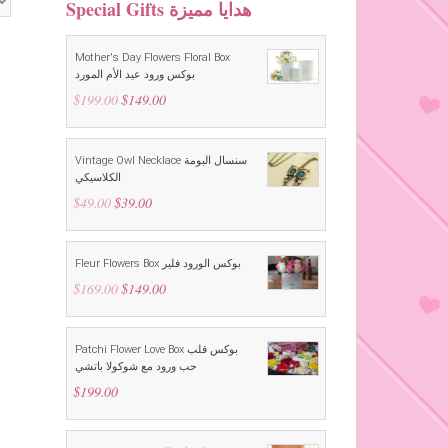
Special Gifts هدايا مميزة
Mother's Day Flowers Floral Box
بوكس ورود عيد الأم المورد
$
199.00
Original
$
149.00
Current
price
price
was:
is:
$199.00.
$149.00.
Vintage Owl Necklace سنسال البومة
الكلاسيكي
$
49.00
Original
$
39.00
Current
price
price
was:
is:
$49.00.
$39.00.
Fleur Flowers Box بوكس الورود فلير
$
169.00
Original
$
149.00
Current
price
price
was:
is:
$169.00.
$149.00.
Patchi Flower Love Box بوكس قلب
حب ورود مع شوكولا باتشي
$
199.00