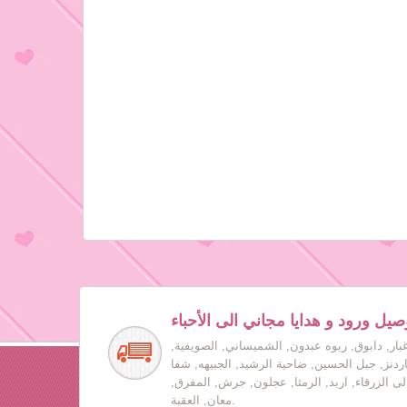
صيل ورود و هدايا مجاني الى الأحباء
بار, دابوق, ربوه عبدون, الشميساني, الصويفية,
جاردنز, جبل الحسين, ضاحية الرشيد, الجبيهه, شفا
لى الزرقاء, اربد, الرمثا, عجلون, جرش, المفرق,
معان, العقبة.