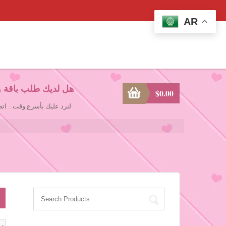
AR
هل لديك طلب باقة و
$
0.00
لنرد عليك بأسرع وقت... ا