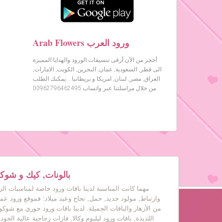
Arab Flowers ورود العرب
أحجز من الآن أرقى تنسيقات الورود والهدايا المميزة
الى قطر, السعودية, عمان, البحرين, الكويت, الامارات,
العراق, مصر, لبنان, امريكا و بريطانيا… يمكنك الطلب
من خلال مراسلتنا عبر واتساب 00962796462495
بالونات, كيك و شوكول
مهما كانت المناسبة لدينا باقات ورود خاصة لمناسبات ال
وارتباط, مولود جديد, حمل, نجاح وعيد ميلاد: فموقع ورود عم
من الأزهار والباقات الجميلة. لدينا باقات ورود جوري مع شوكول
اللذيذة, باقات ورود ليليوم وكالا, فازات زجاجية عالية الجود