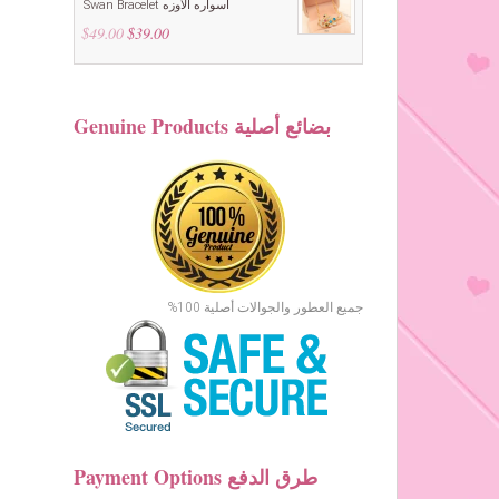
Swan Bracelet اسواره الاوزه
$
49.00
Original
$
39.00
Current
price
price
was:
is:
$49.00.
$39.00.
Genuine Products بضائع أصلية
جميع العطور والجوالات أصلية 100%
Payment Options طرق الدفع