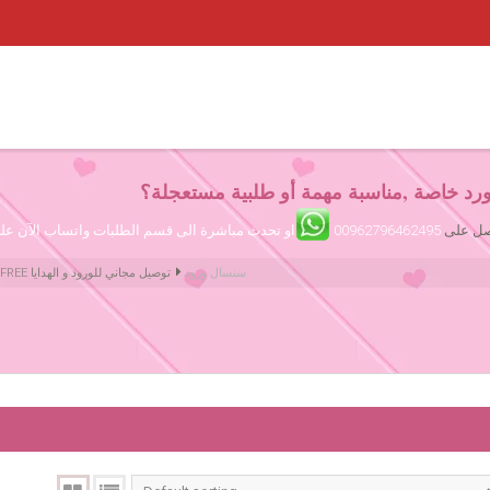
رد خاصة ,مناسبة مهمة أو طلبية مستعجلة؟
تصل على
00962796462495
او تحدث مباشرة الى قسم الطلبات واتساب الآن ع
سنسال ورود
Amman Jordan Flowers ورود عمّان الأردن | We deliver Flowers & Gifts FREE توصيل مجاني للورود و الهدايا