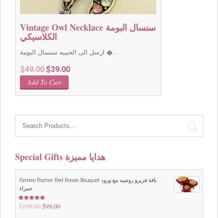
Vintage Owl Necklace سنسال البومة
الكلاسيكي
ارسل الى الحبيبه سنسال البومة �...
Original
Current
$
49.00
$
39.00
price
price
Add To Cart
was:
is:
$49.00.
$39.00.
Special Gifts هدايا مميزة
Ferrero Rocher Red Roses Bouquet باقة فريرو روشيه مع ورود
حمراء
$
109.00
Original
$
99.00
Current
Rated
5.00
out of 5
price
price