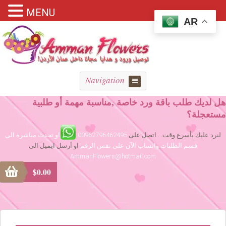
MENU
AR
Navigation
هل لديك طلب باقة ورد خاصة ,مناسبة مهمة أو طلبية
مستعجلة؟
لنرد عليك بأسرع وقت... اتصل على
00962796462495
او تحدث مباشرة الى
قسم الطلبات واتساب الآن على نفس الرقم
او أرسل ايميل الى
AmmanFlowers@hotmail.com
$
0.00