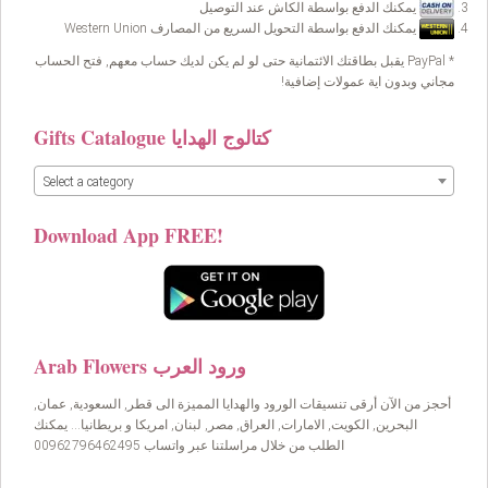
يمكنك الدفع بواسطة الكاش عند التوصيل
يمكنك الدفع بواسطة التحويل السريع من المصارف Western Union
* PayPal يقبل بطاقتك الائتمانية حتى لو لم يكن لديك حساب معهم, فتح الحساب
مجاني وبدون اية عمولات إضافية!
Gifts Catalogue كتالوج الهدايا
Select a category
Download App FREE!
Arab Flowers ورود العرب
أحجز من الآن أرقى تنسيقات الورود والهدايا المميزة الى قطر, السعودية, عمان,
البحرين, الكويت, الامارات, العراق, مصر, لبنان, امريكا و بريطانيا… يمكنك
الطلب من خلال مراسلتنا عبر واتساب 00962796462495