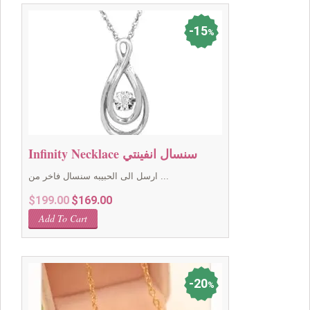
15
%
Infinity Necklace سنسال انفينتي
ارسل الى الحبيبه سنسال فاخر من ...
Original
Current
$
199.00
$
169.00
price
price
Add To Cart
was:
is:
$199.00.
$169.00.
20
%