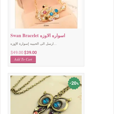
Swan Bracelet اسواره الاوزه
ارسل الى الحبيبه إسوارة الإوزه...
Original
Current
$
49.00
$
39.00
price
price
Add To Cart
was:
is:
$49.00.
$39.00.
20
%