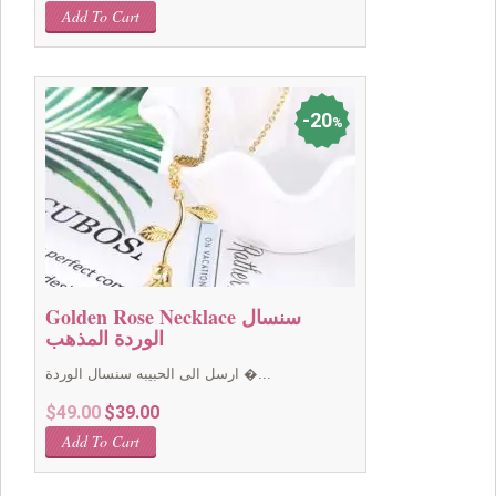
price
price
Add To Cart
was:
is:
$49.00.
$39.00.
20
%
Golden Rose Necklace سنسال
الوردة المذهب
ارسل الى الحبيبه سنسال الوردة �...
Original
Current
$
49.00
$
39.00
price
price
Add To Cart
was:
is:
$49.00.
$39.00.