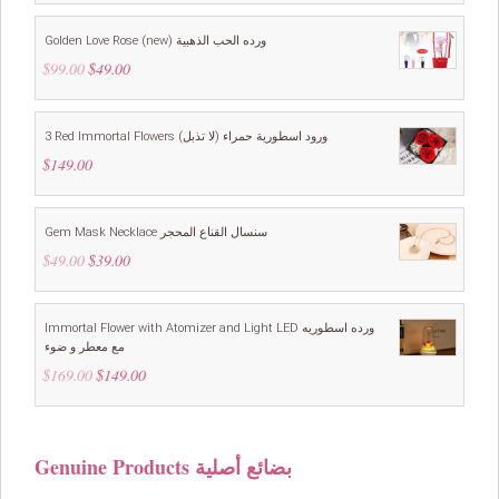
was:
is:
$109.00.
$99.00.
Golden Love Rose (new) ورده الحب الذهبية
$
99.00
Original
$
49.00
Current
price
price
was:
is:
$99.00.
$49.00.
3 Red Immortal Flowers ورود اسطورية حمراء (لا تذبل)
$
149.00
Gem Mask Necklace سنسال القناع المحجر
$
49.00
Original
$
39.00
Current
price
price
was:
is:
$49.00.
$39.00.
Immortal Flower with Atomizer and Light LED ورده اسطوريه
مع معطر و ضوء
$
169.00
Original
$
149.00
Current
price
price
was:
is:
$169.00.
$149.00.
Genuine Products بضائع أصلية