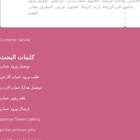
لحسين, ضاحية الرشيد, الجبيهه, شفا بدران, ابو نصير. توصيل ورود
مدفوع الى الزرقاء, اربد, الرمثا, عجلون, جرش, المفرق, معان,
العقبة.
Customer Service
كلمات البحث
توصيل ورود عمان
طلب ورود عمان الارجن
توصيل هدايا عمان الاردن
باقه زهور عمان
ارسال ورود عمان
amman flowers delivry
jordan amman gifts