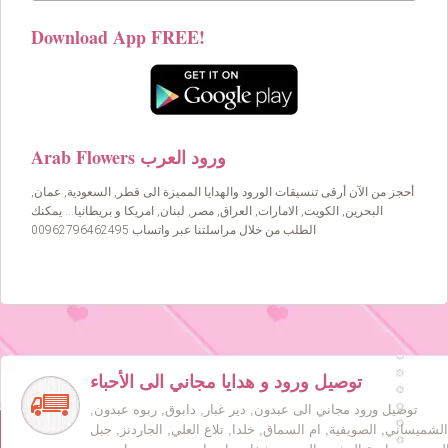
Download App FREE!
Arab Flowers ورود العرب
أحجز من الآن أرقى تنسيقات الورود والهدايا المميزة الى قطر, السعودية, عمان,
البحرين, الكويت, الامارات, العراق, مصر, لبنان, امريكا و بريطانيا… يمكنك
الطلب من خلال مراسلتنا عبر واتساب 00962796462495
توصيل ورود و هدايا مجاني الى الأحباء
توصيل ورود مجاني الى عبدون, دير غبار, دابوق, ربوه عبدون,
الشميساني, الصويفية, ام السماق, خلدا, تلاع العلي, الجاردنز, جبل