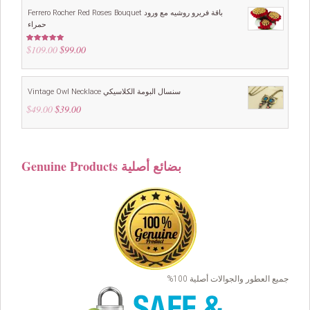
$99.00.
$89.00.
Ferrero Rocher Red Roses Bouquet باقة فريرو روشيه مع ورود
حمراء
$
109.00
Original
$
99.00
Current
Rated
5.00
out of 5
price
price
was:
is:
$109.00.
$99.00.
Vintage Owl Necklace سنسال البومة الكلاسيكي
$
49.00
Original
$
39.00
Current
price
price
was:
is:
$49.00.
$39.00.
Genuine Products بضائع أصلية
جميع العطور والجوالات أصلية 100%