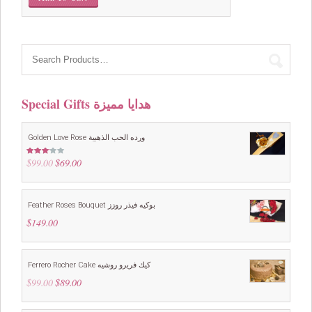
was:
is:
$79.00.
$69.00.
Special Gifts هدايا مميزة
Golden Love Rose ورده الحب الذهبية
$
99.00
Original
$
69.00
Current
Rated
3.00
price
price
out of
5
was:
is:
$99.00.
$69.00.
Feather Roses Bouquet بوكيه فيذر روزز
$
149.00
Ferrero Rocher Cake كيك فريرو روشيه
$
99.00
Original
$
89.00
Current
price
price
was:
is: