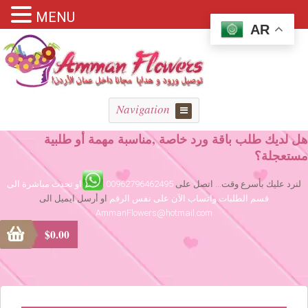
MENU
AR
Navigation
هل لديك طلب باقة ورد خاصة ,مناسبة مهمة أو طلبية
مستعجلة؟
لنرد عليك بأسرع وقت... اتصل على
00962796462495
او تحدث مباشرة الى
قسم الطلبات واتساب الآن على نفس الرقم
او أرسل ايميل الى
AmmanFlowers@hotmail.com
$
0.00