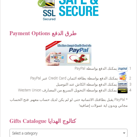
Payment Options طرق الدفع
يمكنك الدفع بواسطة PayPal
يمكنك الدفع بواسطة بطاقة ائتمان Credit Card عبر PayPal
يمكنك الدفع بواسطة الكاش عند التوصيل
يمكنك الدفع بواسطة التحويل السريع من المصارف Western Union
* PayPal يقبل بطاقتك الائتمانية حتى لو لم يكن لديك حساب معهم, فتح الحساب
مجاني وبدون اية عمولات إضافية!
Gifts Catalogue كتالوج الهدايا
Select a category