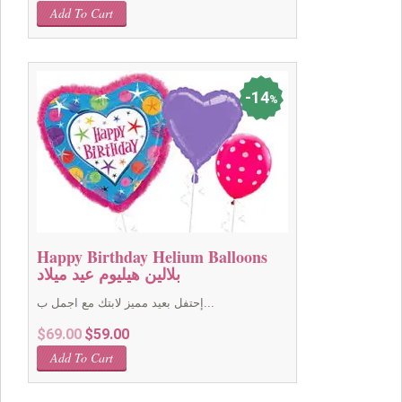
price
price
Add To Cart
was:
is:
$59.00.
$49.00.
14
%
Happy Birthday Helium Balloons
بلالين هيليوم عيد ميلاد
إحتفل بعيد مميز لابتك مع اجمل ب...
Original
Current
$
69.00
$
59.00
price
price
Add To Cart
was:
is:
$69.00.
$59.00.