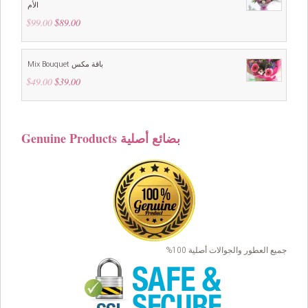
الأم
$
99.00
Original
$
89.00
Current
price
price
was:
is:
$99.00.
$89.00.
Mix Bouquet باقة مكس
$
49.00
Original
$
39.00
Current
price
price
was:
is:
$49.00.
$39.00.
Genuine Products بضائع أصلية
جميع العطور والجوالات أصلية 100%