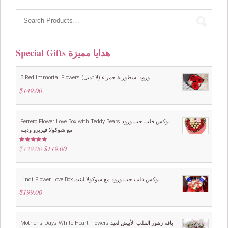
Special Gifts هدايا مميزة
3 Red Immortal Flowers ورود اسطورية حمراء (لا تذبل)
$
149.00
Ferrero Flower Love Box with Teddy Bears بوكس قلب حب ورود
مع شوكولا فيريرو ودببه
$
129.00
Original
$
119.00
Current
Rated
5.00
out of 5
price
price
was:
is:
$129.00.
$119.00.
Lindt Flower Love Box بوكس قلب حب ورود مع شوكولا لينت
$
199.00
Mother's Days White Heart Flowers باقة زهور القلب الأبيض لعيد