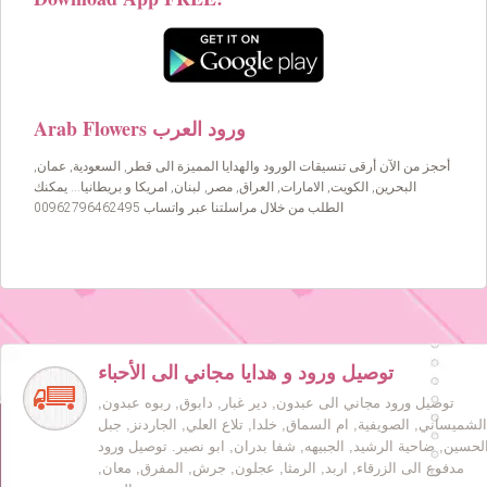
Arab Flowers ورود العرب
أحجز من الآن أرقى تنسيقات الورود والهدايا المميزة الى قطر, السعودية, عمان,
البحرين, الكويت, الامارات, العراق, مصر, لبنان, امريكا و بريطانيا… يمكنك
الطلب من خلال مراسلتنا عبر واتساب 00962796462495
توصيل ورود و هدايا مجاني الى الأحباء
توصيل ورود مجاني الى عبدون, دير غبار, دابوق, ربوه عبدون,
الشميساني, الصويفية, ام السماق, خلدا, تلاع العلي, الجاردنز, جبل
لحسين, ضاحية الرشيد, الجبيهه, شفا بدران, ابو نصير. توصيل ورود
مدفوع الى الزرقاء, اربد, الرمثا, عجلون, جرش, المفرق, معان,