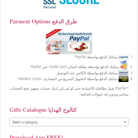
Payment Options طرق الدفع
يمكنك الدفع بواسطة PayPal
يمكنك الدفع بواسطة بطاقة ائتمان Credit Card عبر PayPal
يمكنك الدفع بواسطة الكاش عند التوصيل
يمكنك الدفع بواسطة التحويل السريع من المصارف Western Union
* PayPal يقبل بطاقتك الائتمانية حتى لو لم يكن لديك حساب معهم, فتح الحساب
مجاني وبدون اية عمولات إضافية!
Gifts Catalogue كتالوج الهدايا
Select a category
Download App FREE!