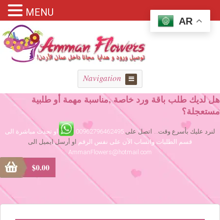
MENU
AR
Navigation
هل لديك طلب باقة ورد خاصة ,مناسبة مهمة أو طلبية
مستعجلة؟
لنرد عليك بأسرع وقت... اتصل على
00962796462495
او تحدث مباشرة الى
قسم الطلبات واتساب الآن على نفس الرقم
او أرسل ايميل الى
AmmanFlowers@hotmail.com
$
0.00