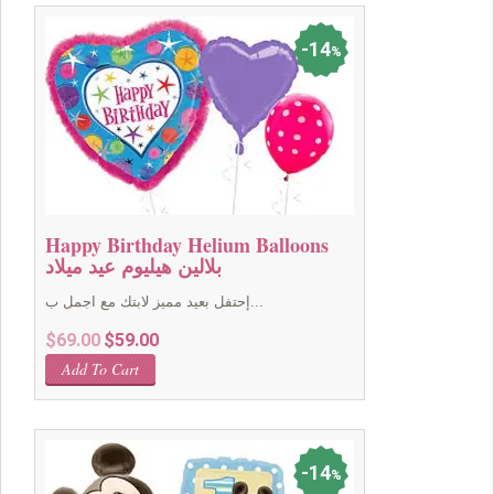
14
%
Happy Birthday Helium Balloons
بلالين هيليوم عيد ميلاد
إحتفل بعيد مميز لابتك مع اجمل ب...
Original
Current
$
69.00
$
59.00
price
price
Add To Cart
was:
is:
$69.00.
$59.00.
14
%