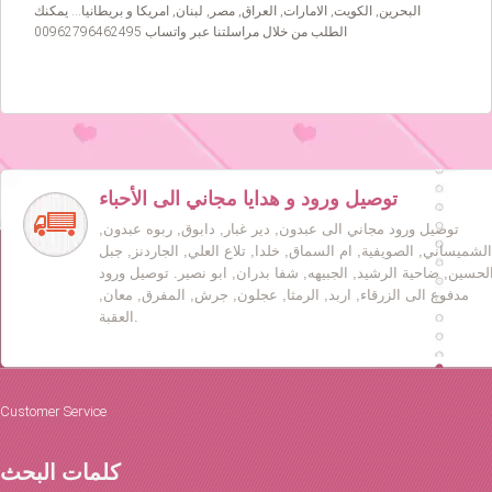
البحرين, الكويت, الامارات, العراق, مصر, لبنان, امريكا و بريطانيا… يمكنك
الطلب من خلال مراسلتنا عبر واتساب 00962796462495
توصيل ورود و هدايا مجاني الى الأحباء
توصيل ورود مجاني الى عبدون, دير غبار, دابوق, ربوه عبدون,
الشميساني, الصويفية, ام السماق, خلدا, تلاع العلي, الجاردنز, جبل
لحسين, ضاحية الرشيد, الجبيهه, شفا بدران, ابو نصير. توصيل ورود
مدفوع الى الزرقاء, اربد, الرمثا, عجلون, جرش, المفرق, معان,
العقبة.
Customer Service
كلمات البحث