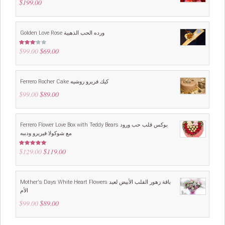
$
199.00
Golden Love Rose ورده الحب الذهبية
$
99.00
Original
$
69.00
Current
Rated
3.00
price
price
out of
5
was:
is:
$99.00.
$69.00.
Ferrero Rocher Cake كيك فريرو روشيه
$
99.00
Original
$
89.00
Current
price
price
was:
is:
$99.00.
$89.00.
Ferrero Flower Love Box with Teddy Bears بوكس قلب حب ورود
مع شوكولا فيريرو ودببه
$
129.00
Original
$
119.00
Current
Rated
5.00
out of 5
price
price
was:
is:
$129.00.
$119.00.
Mother's Days White Heart Flowers باقة زهور القلب الأبيض لعيد
الأم
$
99.00
Original
$
89.00
Current
price
price
was:
is: