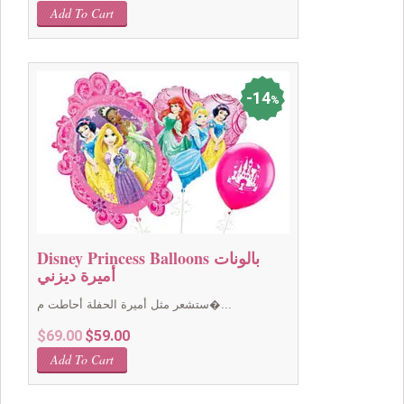
price
price
Add To Cart
was:
is:
$59.00.
$49.00.
14
%
Disney Princess Balloons بالونات
أميرة ديزني
ستشعر مثل أميرة الحفلة أحاطت م�...
Original
Current
$
69.00
$
59.00
price
price
Add To Cart
was:
is:
$69.00.
$59.00.