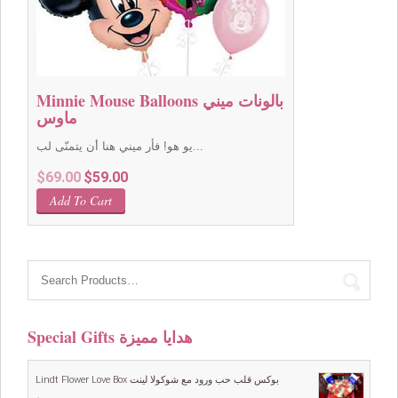
Minnie Mouse Balloons بالونات ميني
ماوس
يو هو! فأر ميني هنا أن يتمنّى لب...
Original
Current
$
69.00
$
59.00
price
price
Add To Cart
was:
is:
$69.00.
$59.00.
Special Gifts هدايا مميزة
Lindt Flower Love Box بوكس قلب حب ورود مع شوكولا لينت