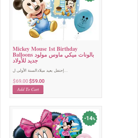
Mickey Mouse 1st Birthday
Balloons بالونات ميكي ماوس مولود
جديد للأولاد
إحتفل بعيد ميلادالسنة الأولى ل...
Original
Current
$
69.00
$
59.00
price
price
Add To Cart
was:
is:
$69.00.
$59.00.
14
%