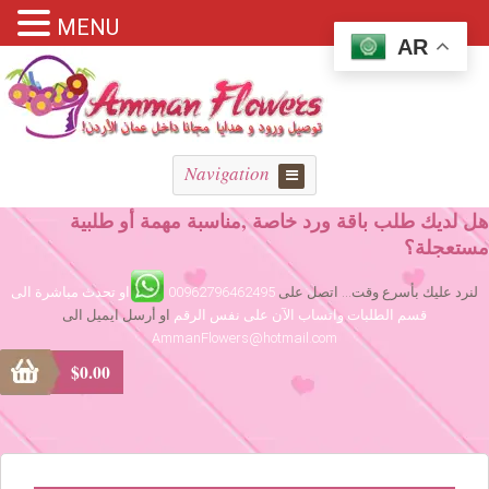
MENU
AR
Navigation
هل لديك طلب باقة ورد خاصة ,مناسبة مهمة أو طلبية
مستعجلة؟
لنرد عليك بأسرع وقت... اتصل على
00962796462495
او تحدث مباشرة الى
قسم الطلبات واتساب الآن على نفس الرقم
او أرسل ايميل الى
AmmanFlowers@hotmail.com
$
0.00