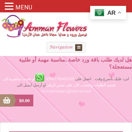
MENU
AR
Navigation
هل لديك طلب باقة ورد خاصة ,مناسبة مهمة أو طلبية
مستعجلة؟
لنرد عليك بأسرع وقت... اتصل على
00962796462495
او تحدث مباشرة الى
قسم الطلبات واتساب الآن على نفس الرقم
او أرسل ايميل الى
AmmanFlowers@hotmail.com
$
0.00