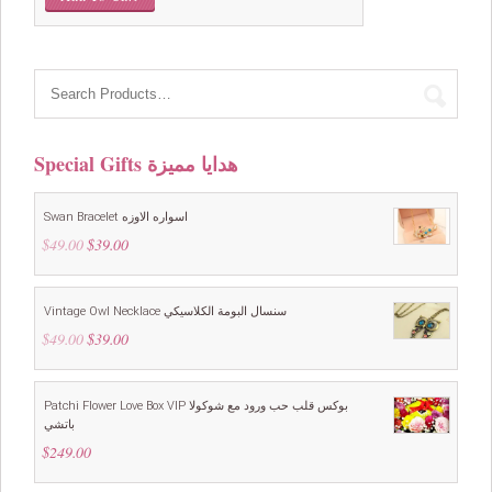
was:
is:
$59.00.
$49.00.
Special Gifts هدايا مميزة
Swan Bracelet اسواره الاوزه
$
49.00
Original
$
39.00
Current
price
price
was:
is:
$49.00.
$39.00.
Vintage Owl Necklace سنسال البومة الكلاسيكي
$
49.00
Original
$
39.00
Current
price
price
was:
is:
$49.00.
$39.00.
Patchi Flower Love Box VIP بوكس قلب حب ورود مع شوكولا
باتشي
$
249.00