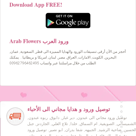
Download App FREE!
Arab Flowers ورود العرب
أحجز من الآن أرقى تنسيقات الورود والهدايا المميزة الى قطر, السعودية, عمان,
البحرين, الكويت, الامارات, العراق, مصر, لبنان, امريكا و بريطانيا… يمكنك
الطلب من خلال مراسلتنا عبر واتساب 00962796462495
توصيل ورود و هدايا مجاني الى الأحباء
توصيل ورود مجاني الى عبدون, دير غبار, دابوق, ربوه عبدون,
الشميساني, الصويفية, ام السماق, خلدا, تلاع العلي, الجاردنز, جبل
لحسين, ضاحية الرشيد, الجبيهه, شفا بدران, ابو نصير. توصيل ورود
مدفوع الى الزرقاء, اربد, الرمثا, عجلون, جرش, المفرق, معان,