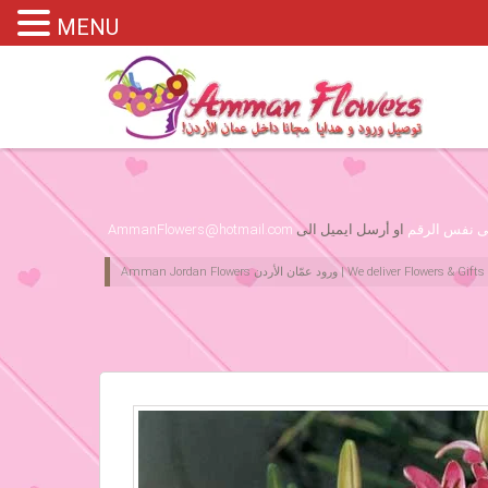
MENU
Please assign primary menu in wp-admin->Appearance->Menus
لى نفس الرقم
او أرسل ايميل الى
AmmanFlowers@hotmail.com