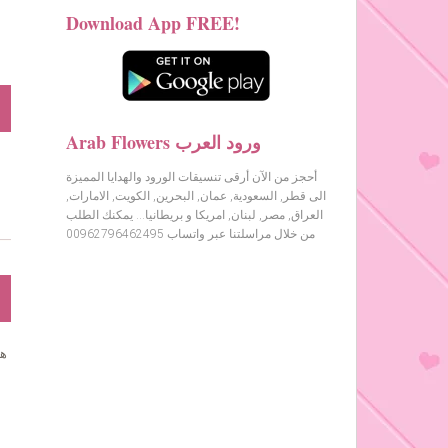
Download App FREE!
Arab Flowers ورود العرب
أحجز من الآن أرقى تنسيقات الورود والهدايا المميزة
الى قطر, السعودية, عمان, البحرين, الكويت, الامارات,
العراق, مصر, لبنان, امريكا و بريطانيا… يمكنك الطلب
من خلال مراسلتنا عبر واتساب 00962796462495
هل