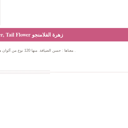
Anthurium, Flamingo Flower, Tail Flower زهرة الفلامنجو
معناها : حسن الضيافة. منها 120 نوع من ألوان هذه الزهرة الزهري الابيض والأحمر. تعيش من 2 إلى 3 أسابيع .