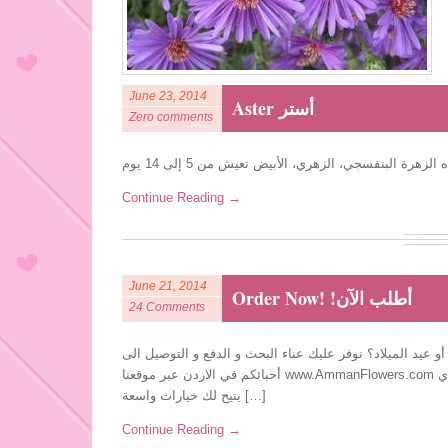
June 23, 2014
Aster أستر
Zero comments
Continue Reading →
June 21, 2014
Order Now! !أطلب الآن
24 Comments
و عيد الميلاد؟ نوفر عليك عناء البحث و الدفع و التوصيل الى
أحبائكم في الاردن عبر موقعنا www.AmmanFlowers.com من أي مكان في العالم (من أمريكا و كندا و اوروبا الى دول الخليج و شرق أسيا), الذي
يتيح لك خيارات واسعة […]
Continue Reading →