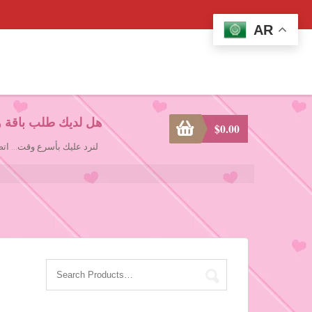
AR
هل لديك طلب باقة و
$
0.00
لنرد عليك بأسرع وقت... ا