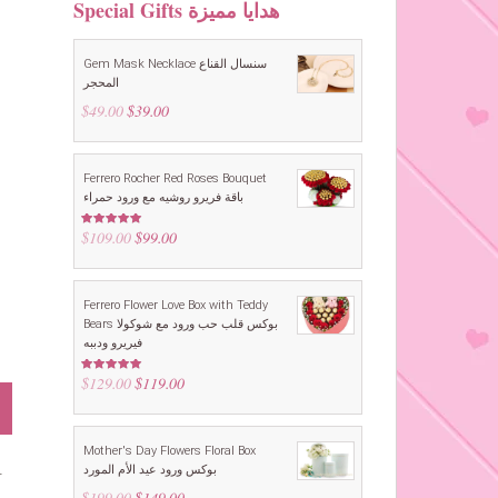
Special Gifts هدايا مميزة
Gem Mask Necklace سنسال القناع
المحجر
$
49.00
Original
$
39.00
Current
price
price
was:
is:
$49.00.
$39.00.
Ferrero Rocher Red Roses Bouquet
باقة فريرو روشيه مع ورود حمراء
$
109.00
Original
$
99.00
Current
Rated
5.00
out of 5
price
price
was:
is:
$109.00.
$99.00.
Ferrero Flower Love Box with Teddy
Bears بوكس قلب حب ورود مع شوكولا
فيريرو ودببه
$
129.00
Original
$
119.00
Current
Rated
5.00
out of 5
price
price
was:
is:
$129.00.
$119.00.
Mother's Day Flowers Floral Box
Oncidium Orchid, Golden Shower Orchid زهرة الأوركيد معناها : الحسناء من ألوان هذه الزهرة جميع ألوا
بوكس ورود عيد الأم المورد
$
199.00
Original
$
149.00
Current