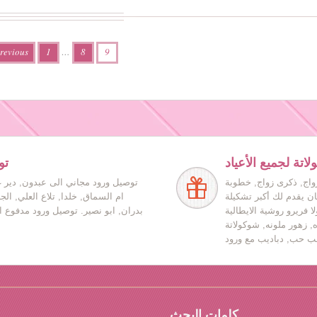
revious
1
…
8
9
اتة لجميع الأعياد
تو
زواج, ذكرى زواج, خطوبة
توصيل ورود مجاني الى عبدون, دير غ
ان يقدم لك أكبر تشكيلة
ام السماق, خلدا, تلاع العلي, ال
ا فريرو روشية الايطالية
بدران, ابو نصير. توصيل ورود مدفوع ا
ه, زهور ملونه, شوكولاتة
كلمات البحث