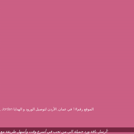
#1 Online Florist & Gift Shop in Amman, Jordan الموقع رقم#1 في عمان, الأردن لتوصيل الورود و الهدايا
أرسل باقة ورد جميلة الى من تحب في أسرع وقت وأسهل طريقة مع ورود عمان, الأردن ... اطلب ورود اونلاين الأن!