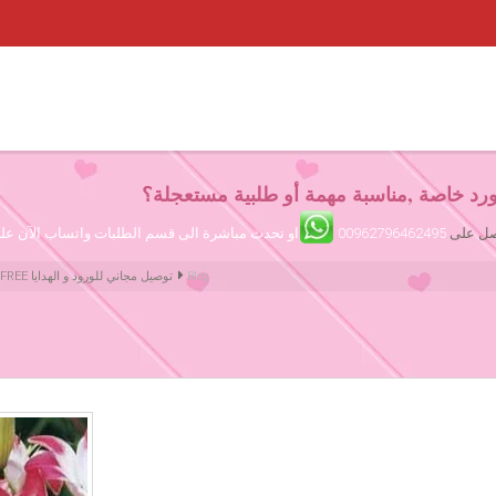
رد خاصة ,مناسبة مهمة أو طلبية مستعجلة؟
تصل على
00962796462495
او تحدث مباشرة الى قسم الطلبات واتساب الآن ع
Blog
Amman Jordan Flowers ورود عمّان الأردن | We deliver Flowers & Gifts FREE توصيل مجاني للورود و الهدايا