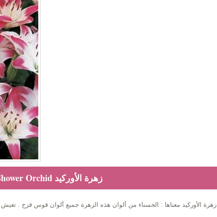
Oncidium Orchid, Golden Shower Orchid زهرة الأوركيد
ن قوس قزح . تعيش من7 إلى14 أيام.