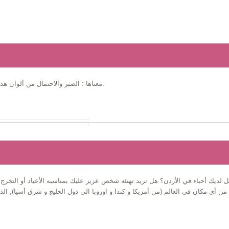
معناها : الصبر والاحتمال من ألوان هذه الزهرة البنفسجي، الزهري، الأبيض تعيش من 5 إلى 14 يوم.
 لديك أحباء في الأردن؟ هل تريد تهنئه شخص عزيز عليك بمناسبه الأعياد أو التخرج أ