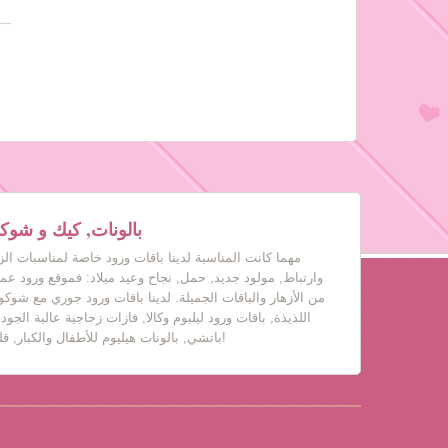
بالونات, كيك و شوكول
مهما كانت المناسبة لدينا باقات ورود خاصة لمناسبات ال
وارتباط, مولود جديد, حمل, نجاح وعيد ميلاد: فموقع ورود عم
من الأزهار والباقات الجميلة. لدينا باقات ورود جوري مع شوكول
اللذيذة, باقات ورود ليليوم وكالا, فازات زجاجية عالية الجود
باتشي, بالونات هيليوم للأطفال والكبار, قلب حب, دباديب مع ورود!